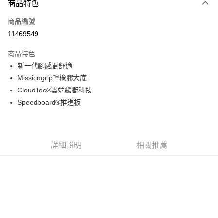
商品特色
信用卡一次付款
商品編號
信用卡分期付款
11469549
3 期 0 利率 每期
NT$1,406
21家銀行
商品特色
6 期 0 利率 每期
NT$703
21家銀行
合作金庫商業銀行
第一商業銀行
新一代腳感更舒適
華南商業銀行
彰化商業銀行
合作金庫商業銀行
第一商業銀行
超商取貨付款
Missiongrip™橡膠大底
上海商業儲蓄銀行
台北富邦商業銀行
華南商業銀行
彰化商業銀行
國泰世華商業銀行
兆豐國際商業銀行
CloudTec®雲端緩衝科技
LINE Pay
上海商業儲蓄銀行
台北富邦商業銀行
臺灣中小企業銀行
台中商業銀行
Speedboard®推進板
國泰世華商業銀行
兆豐國際商業銀行
匯豐（台灣）商業銀行
華泰商業銀行
Apple Pay
臺灣中小企業銀行
台中商業銀行
聯邦商業銀行
遠東國際商業銀行
匯豐（台灣）商業銀行
華泰商業銀行
街口支付
元大商業銀行
永豐商業銀行
聯邦商業銀行
遠東國際商業銀行
玉山商業銀行
星展（台灣）商業銀行
元大商業銀行
永豐商業銀行
詳細說明
相關推薦
悠遊付
台新國際商業銀行
中國信託商業銀行
玉山商業銀行
星展（台灣）商業銀行
台灣樂天信用卡公司
台新國際商業銀行
中國信託商業銀行
Google Pay
台灣樂天信用卡公司
全盈+PAY
AFTEE先享後付
相關說明