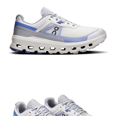
【關於「AFTEE先享後付」】
AFTEE先享後付是「在收到商品之後才付款」的支付方式。 讓您購物簡單
運送方式
便利好安心！
１．簡單：不需註冊會員、不需綁卡、不需儲值。
全家付款取貨
２．便利：只要手機號碼，簡訊認證，即可結帳。
每筆NT$60，滿NT$1,000(含以上)免運費
３．安心：先確認商品／服務後，再付款。
付款後全家取貨
【「AFTEE先享後付」結帳流程】
１．於結帳方式選擇「AFTEE先享後付」後，將跳轉至「AFTEE先享後付」
每筆NT$60，滿NT$1,000(含以上)免運費
結帳頁面，進行簡訊認證並確認金額後，即可完成結帳。
２．訂單成立數日內，您將收到繳費通知簡訊。
萊爾富取貨付款
３．收到繳費通知簡訊後14天內，點擊此簡訊中的連結，可透過四大超商／
每筆NT$60，滿NT$1,000(含以上)免運費
ATM／網路銀行／等多元方式進行付款，方視為交易完成。
※ 請注意：結帳手續完成當下不需立刻繳費，但若您需要取消訂單，請聯絡
付款後萊爾富取貨
購買商品的店家。未經商家同意取消之訂單仍視為有效，需透過AFTEE先享
後付繳納相關費用。
每筆NT$60，滿NT$1,000(含以上)免運費
※ 交易是否成功請以「AFTEE先享後付 」之結帳頁面顯示為準，若有關於
是否繳費成功／繳費後需取消欲退款等相關疑問，請聯繫「AFTEE先享後付
7-11付款取貨
客戶支援中心」
https://netprotections.freshdesk.com/support/home
每筆NT$60，滿NT$1,000(含以上)免運費
【注意事項】
１．透過由恩沛科技股份有限公司提供之「AFTEE先享後付」服務完成之交
付款後7-11取貨
易，需依本服務之必要範圍內提供個人資料，並將交易相關給付款項請求債
每筆NT$60，滿NT$1,000(含以上)免運費
權轉讓予恩沛科技股份有限公司。
２．關於個人資料處理事宜，請瀏覽以下網址：