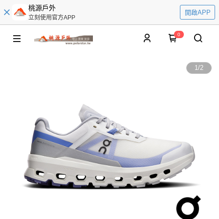
桃源戶外
開啟APP
立刻使用官方APP
0
1
/
2