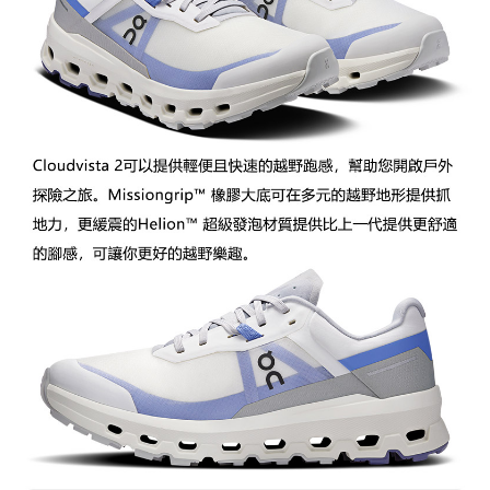
宅配到府
https://aftee.tw/terms/#terms3
３．未成年的使用者請事先徵得法定代理人或監護人之同意方可使用
每筆NT$100，滿NT$1,000(含以上)免運費
「AFTEE先享後付」，若未經同意申辦者引起之損失，本公司不負相關責
任。
桃源戶外門市取貨
４．使用「AFTEE先享後付」時，將依據個別帳號之用戶狀況，依本公司即
每筆NT$100，滿NT$1,000(含以上)免運費
時審查核予不同之上限額度；若仍有額度不足之情形，本公司將視審查結果
請求用戶進行身份認證。
宅配
５．嚴禁一人註冊多個帳號或使用他人資訊註冊。若發現惡意使用之情形，
恩沛科技股份有限公司將有權停止該用戶之使用額度並採取法律行動。
每筆NT$100，滿NT$1,000(含以上)免運費