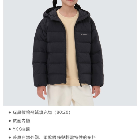
２．關於個人資料處理事宜，請瀏覽以下網址：
宅配到府
https://aftee.tw/terms/#terms3
３．未成年的使用者請事先徵得法定代理人或監護人之同意方可使用
每筆NT$100，滿NT$1,000(含以上)免運費
「AFTEE先享後付」，若未經同意申辦者引起之損失，本公司不負相關責
任。
桃源戶外門市取貨
４．使用「AFTEE先享後付」時，將依據個別帳號之用戶狀況，依本公司即
每筆NT$100，滿NT$1,000(含以上)免運費
時審查核予不同之上限額度；若仍有額度不足之情形，本公司將視審查結果
請求用戶進行身份認證。
宅配
５．嚴禁一人註冊多個帳號或使用他人資訊註冊。若發現惡意使用之情形，
恩沛科技股份有限公司將有權停止該用戶之使用額度並採取法律行動。
每筆NT$100，滿NT$1,000(含以上)免運費