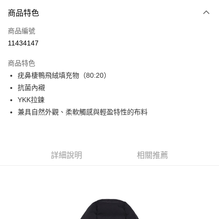
付款方式
商品特色
信用卡一次付款
商品編號
信用卡分期付款
11434147
3 期 0 利率 每期
NT$1,563
21家銀行
商品特色
6 期 0 利率 每期
NT$781
21家銀行
合作金庫商業銀行
第一商業銀行
疣鼻棲鴨飛絨填充物（80:20）
華南商業銀行
彰化商業銀行
合作金庫商業銀行
第一商業銀行
超商取貨付款
抗菌內襯
上海商業儲蓄銀行
台北富邦商業銀行
華南商業銀行
彰化商業銀行
國泰世華商業銀行
兆豐國際商業銀行
YKK拉鍊
LINE Pay
上海商業儲蓄銀行
台北富邦商業銀行
臺灣中小企業銀行
台中商業銀行
兼具自然外觀、柔軟觸感與輕盈特性的布料
國泰世華商業銀行
兆豐國際商業銀行
匯豐（台灣）商業銀行
華泰商業銀行
Apple Pay
臺灣中小企業銀行
台中商業銀行
聯邦商業銀行
遠東國際商業銀行
匯豐（台灣）商業銀行
華泰商業銀行
街口支付
元大商業銀行
永豐商業銀行
聯邦商業銀行
遠東國際商業銀行
玉山商業銀行
星展（台灣）商業銀行
元大商業銀行
永豐商業銀行
詳細說明
相關推薦
悠遊付
台新國際商業銀行
中國信託商業銀行
玉山商業銀行
星展（台灣）商業銀行
台灣樂天信用卡公司
台新國際商業銀行
中國信託商業銀行
Google Pay
台灣樂天信用卡公司
全盈+PAY
AFTEE先享後付