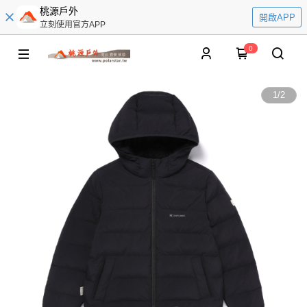
桃源戶外
開啟APP
立刻使用官方APP
0
1
/
2