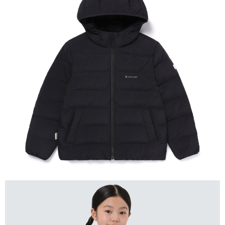
相關說明
【關於「AFTEE先享後付」】
AFTEE先享後付是「在收到商品之後才付款」的支付方式。 讓您購物簡單
運送方式
便利好安心！
１．簡單：不需註冊會員、不需綁卡、不需儲值。
全家付款取貨
２．便利：只要手機號碼，簡訊認證，即可結帳。
每筆NT$60，滿NT$1,000(含以上)免運費
３．安心：先確認商品／服務後，再付款。
付款後全家取貨
【「AFTEE先享後付」結帳流程】
１．於結帳方式選擇「AFTEE先享後付」後，將跳轉至「AFTEE先享後付」
每筆NT$60，滿NT$1,000(含以上)免運費
結帳頁面，進行簡訊認證並確認金額後，即可完成結帳。
２．訂單成立數日內，您將收到繳費通知簡訊。
萊爾富取貨付款
３．收到繳費通知簡訊後14天內，點擊此簡訊中的連結，可透過四大超商／
每筆NT$60，滿NT$1,000(含以上)免運費
ATM／網路銀行／等多元方式進行付款，方視為交易完成。
※ 請注意：結帳手續完成當下不需立刻繳費，但若您需要取消訂單，請聯絡
付款後萊爾富取貨
購買商品的店家。未經商家同意取消之訂單仍視為有效，需透過AFTEE先享
後付繳納相關費用。
每筆NT$60，滿NT$1,000(含以上)免運費
※ 交易是否成功請以「AFTEE先享後付 」之結帳頁面顯示為準，若有關於
是否繳費成功／繳費後需取消欲退款等相關疑問，請聯繫「AFTEE先享後付
7-11付款取貨
客戶支援中心」
https://netprotections.freshdesk.com/support/home
每筆NT$60，滿NT$1,000(含以上)免運費
【注意事項】
１．透過由恩沛科技股份有限公司提供之「AFTEE先享後付」服務完成之交
付款後7-11取貨
易，需依本服務之必要範圍內提供個人資料，並將交易相關給付款項請求債
每筆NT$60，滿NT$1,000(含以上)免運費
權轉讓予恩沛科技股份有限公司。