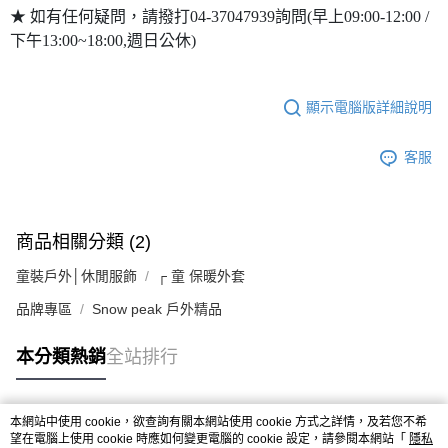
★ 如有任何疑問，請撥打04-37047939詢問(早上09:00-12:00 /
下午13:00~18:00,週日公休)
顯示電腦版詳細說明
客服
商品相關分類 (2)
童裝戶外│休閒服飾
┌ 童 保暖外套
品牌專區
Snow peak 戶外精品
本分類熱銷
全站排行
本網站中使用 cookie，欲查詢有關本網站使用 cookie 方式之詳情，及若您不希
熱門標籤
望在電腦上使用 cookie 時應如何變更電腦的 cookie 設定，請參閱本網站「
隱私