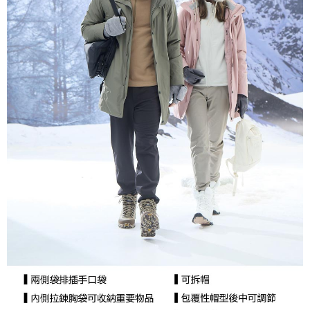
宅配到府
https://aftee.tw/terms/#terms3
３．未成年的使用者請事先徵得法定代理人或監護人之同意方可使用
每筆NT$100，滿NT$1,000(含以上)免運費
「AFTEE先享後付」，若未經同意申辦者引起之損失，本公司不負相關責
任。
桃源戶外門市取貨
４．使用「AFTEE先享後付」時，將依據個別帳號之用戶狀況，依本公司即
每筆NT$100，滿NT$1,000(含以上)免運費
時審查核予不同之上限額度；若仍有額度不足之情形，本公司將視審查結果
請求用戶進行身份認證。
宅配
５．嚴禁一人註冊多個帳號或使用他人資訊註冊。若發現惡意使用之情形，
恩沛科技股份有限公司將有權停止該用戶之使用額度並採取法律行動。
每筆NT$100，滿NT$1,000(含以上)免運費