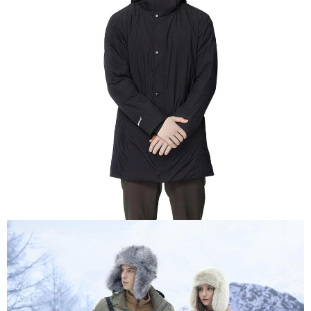
【關於「AFTEE先享後付」】
AFTEE先享後付是「在收到商品之後才付款」的支付方式。 讓您購物簡單
運送方式
便利好安心！
１．簡單：不需註冊會員、不需綁卡、不需儲值。
全家付款取貨
２．便利：只要手機號碼，簡訊認證，即可結帳。
每筆NT$60，滿NT$1,000(含以上)免運費
３．安心：先確認商品／服務後，再付款。
付款後全家取貨
【「AFTEE先享後付」結帳流程】
１．於結帳方式選擇「AFTEE先享後付」後，將跳轉至「AFTEE先享後付」
每筆NT$60，滿NT$1,000(含以上)免運費
結帳頁面，進行簡訊認證並確認金額後，即可完成結帳。
２．訂單成立數日內，您將收到繳費通知簡訊。
萊爾富取貨付款
３．收到繳費通知簡訊後14天內，點擊此簡訊中的連結，可透過四大超商／
每筆NT$60，滿NT$1,000(含以上)免運費
ATM／網路銀行／等多元方式進行付款，方視為交易完成。
※ 請注意：結帳手續完成當下不需立刻繳費，但若您需要取消訂單，請聯絡
付款後萊爾富取貨
購買商品的店家。未經商家同意取消之訂單仍視為有效，需透過AFTEE先享
後付繳納相關費用。
每筆NT$60，滿NT$1,000(含以上)免運費
※ 交易是否成功請以「AFTEE先享後付 」之結帳頁面顯示為準，若有關於
是否繳費成功／繳費後需取消欲退款等相關疑問，請聯繫「AFTEE先享後付
7-11付款取貨
客戶支援中心」
https://netprotections.freshdesk.com/support/home
每筆NT$60，滿NT$1,000(含以上)免運費
【注意事項】
１．透過由恩沛科技股份有限公司提供之「AFTEE先享後付」服務完成之交
付款後7-11取貨
易，需依本服務之必要範圍內提供個人資料，並將交易相關給付款項請求債
每筆NT$60，滿NT$1,000(含以上)免運費
權轉讓予恩沛科技股份有限公司。
２．關於個人資料處理事宜，請瀏覽以下網址：