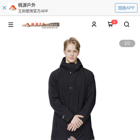
桃源戶外
開啟APP
立刻使用官方APP
0
1
/
2