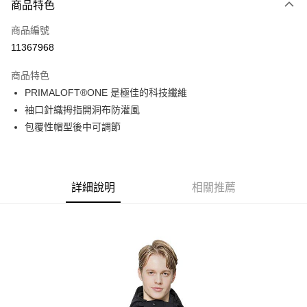
商品特色
信用卡一次付款
商品編號
信用卡分期付款
11367968
3 期 0 利率 每期
NT$1,993
21家銀行
商品特色
6 期 0 利率 每期
NT$996
21家銀行
合作金庫商業銀行
第一商業銀行
PRIMALOFT®ONE 是極佳的科技纖維
華南商業銀行
彰化商業銀行
合作金庫商業銀行
第一商業銀行
超商取貨付款
袖口針織拇指開洞布防灌風
上海商業儲蓄銀行
台北富邦商業銀行
華南商業銀行
彰化商業銀行
國泰世華商業銀行
兆豐國際商業銀行
包覆性帽型後中可調節
LINE Pay
上海商業儲蓄銀行
台北富邦商業銀行
臺灣中小企業銀行
台中商業銀行
國泰世華商業銀行
兆豐國際商業銀行
匯豐（台灣）商業銀行
華泰商業銀行
Apple Pay
臺灣中小企業銀行
台中商業銀行
聯邦商業銀行
遠東國際商業銀行
匯豐（台灣）商業銀行
華泰商業銀行
街口支付
元大商業銀行
永豐商業銀行
詳細說明
相關推薦
聯邦商業銀行
遠東國際商業銀行
玉山商業銀行
星展（台灣）商業銀行
元大商業銀行
永豐商業銀行
悠遊付
台新國際商業銀行
中國信託商業銀行
玉山商業銀行
星展（台灣）商業銀行
台灣樂天信用卡公司
台新國際商業銀行
中國信託商業銀行
Google Pay
台灣樂天信用卡公司
全盈+PAY
AFTEE先享後付
相關說明