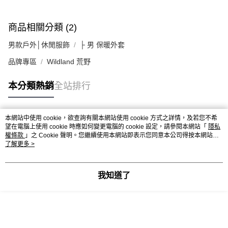
商品相關分類 (2)
男款戶外│休閒服飾
├ 男 保暖外套
品牌專區
Wildland 荒野
本分類熱銷
全站排行
本網站中使用 cookie，欲查詢有關本網站使用 cookie 方式之詳情，及若您不希
熱門標籤
望在電腦上使用 cookie 時應如何變更電腦的 cookie 設定，請參閱本網站「
隱私
權條款
」之 Cookie 聲明。您繼續使用本網站即表示您同意本公司得按本網站使
用條款之 Cookie 聲明使用 cookie。
了解更多 >
我知道了