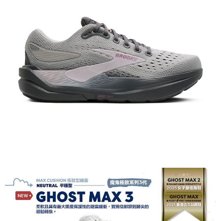
【關於「AFTEE先享後付」】
AFTEE先享後付是「在收到商品之後才付款」的支付方式。 讓您購物簡單
運送方式
便利好安心！
１．簡單：不需註冊會員、不需綁卡、不需儲值。
全家付款取貨
２．便利：只要手機號碼，簡訊認證，即可結帳。
每筆NT$60，滿NT$1,000(含以上)免運費
３．安心：先確認商品／服務後，再付款。
付款後全家取貨
【「AFTEE先享後付」結帳流程】
１．於結帳方式選擇「AFTEE先享後付」後，將跳轉至「AFTEE先享後付」
每筆NT$60，滿NT$1,000(含以上)免運費
結帳頁面，進行簡訊認證並確認金額後，即可完成結帳。
２．訂單成立數日內，您將收到繳費通知簡訊。
萊爾富取貨付款
３．收到繳費通知簡訊後14天內，點擊此簡訊中的連結，可透過四大超商／
每筆NT$60，滿NT$1,000(含以上)免運費
ATM／網路銀行／等多元方式進行付款，方視為交易完成。
※ 請注意：結帳手續完成當下不需立刻繳費，但若您需要取消訂單，請聯絡
付款後萊爾富取貨
購買商品的店家。未經商家同意取消之訂單仍視為有效，需透過AFTEE先享
後付繳納相關費用。
每筆NT$60，滿NT$1,000(含以上)免運費
※ 交易是否成功請以「AFTEE先享後付 」之結帳頁面顯示為準，若有關於
是否繳費成功／繳費後需取消欲退款等相關疑問，請聯繫「AFTEE先享後付
7-11付款取貨
客戶支援中心」
https://netprotections.freshdesk.com/support/home
每筆NT$60，滿NT$1,000(含以上)免運費
【注意事項】
１．透過由恩沛科技股份有限公司提供之「AFTEE先享後付」服務完成之交
付款後7-11取貨
易，需依本服務之必要範圍內提供個人資料，並將交易相關給付款項請求債
每筆NT$60，滿NT$1,000(含以上)免運費
權轉讓予恩沛科技股份有限公司。
２．關於個人資料處理事宜，請瀏覽以下網址：