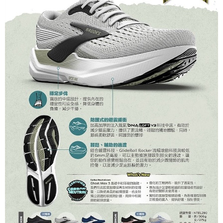
宅配到府
https://aftee.tw/terms/#terms3
３．未成年的使用者請事先徵得法定代理人或監護人之同意方可使用
每筆NT$100，滿NT$1,000(含以上)免運費
「AFTEE先享後付」，若未經同意申辦者引起之損失，本公司不負相關責
任。
桃源戶外門市取貨
４．使用「AFTEE先享後付」時，將依據個別帳號之用戶狀況，依本公司即
每筆NT$100，滿NT$1,000(含以上)免運費
時審查核予不同之上限額度；若仍有額度不足之情形，本公司將視審查結果
請求用戶進行身份認證。
宅配
５．嚴禁一人註冊多個帳號或使用他人資訊註冊。若發現惡意使用之情形，
恩沛科技股份有限公司將有權停止該用戶之使用額度並採取法律行動。
每筆NT$100，滿NT$1,000(含以上)免運費