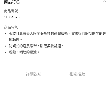
商品特色
信用卡一次付款
商品編號
信用卡分期付款
11364375
3 期 0 利率 每期
NT$1,526
21家銀行
商品特色
6 期 0 利率 每期
NT$763
21家銀行
合作金庫商業銀行
第一商業銀行
柔軟且具有最大限度保護性的避震緩衝，實現從腳跟到腳尖的輕
華南商業銀行
彰化商業銀行
合作金庫商業銀行
第一商業銀行
超商取貨付款
鬆轉換。
上海商業儲蓄銀行
台北富邦商業銀行
華南商業銀行
彰化商業銀行
國泰世華商業銀行
兆豐國際商業銀行
防護式的避震緩衝，腳感柔軟舒適。
LINE Pay
上海商業儲蓄銀行
台北富邦商業銀行
臺灣中小企業銀行
台中商業銀行
輕鬆、輔助的過渡。
國泰世華商業銀行
兆豐國際商業銀行
匯豐（台灣）商業銀行
華泰商業銀行
Apple Pay
臺灣中小企業銀行
台中商業銀行
聯邦商業銀行
遠東國際商業銀行
匯豐（台灣）商業銀行
華泰商業銀行
街口支付
元大商業銀行
永豐商業銀行
聯邦商業銀行
遠東國際商業銀行
玉山商業銀行
星展（台灣）商業銀行
元大商業銀行
永豐商業銀行
詳細說明
相關推薦
悠遊付
台新國際商業銀行
中國信託商業銀行
玉山商業銀行
星展（台灣）商業銀行
台灣樂天信用卡公司
台新國際商業銀行
中國信託商業銀行
Google Pay
台灣樂天信用卡公司
全盈+PAY
AFTEE先享後付
相關說明