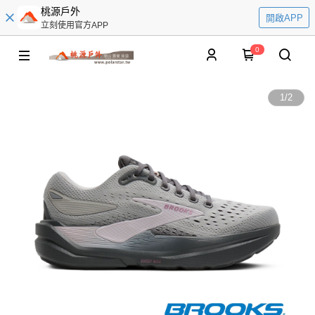
桃源戶外
開啟APP
立刻使用官方APP
0
1
/
2