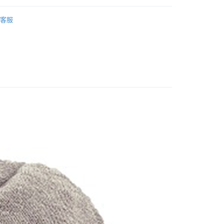
業銀行
永豐商業銀行
業銀行
遠東國際商業銀行
 專區
┌ 冬 保暖帽
業銀行
星展（台灣）商業銀行
客服
業銀行
永豐商業銀行
際商業銀行
中國信託商業銀行
BLUEPINE 台灣
業銀行
星展（台灣）商業銀行
天信用卡公司
際商業銀行
中國信託商業銀行
y
天信用卡公司
享後付
FTEE先享後付」】
先享後付是「在收到商品之後才付款」的支付方式。 讓您購物簡單
心！
：不需註冊會員、不需綁卡、不需儲值。
：只要手機號碼，簡訊認證，即可結帳。
取貨
：先確認商品／服務後，再付款。
0，滿NT$1,000(含以上)免運費
EE先享後付」結帳流程】
貨付款
方式選擇「AFTEE先享後付」後，將跳轉至「AFTEE先享後
頁面，進行簡訊認證並確認金額後，即可完成結帳。
0，滿NT$1,000(含以上)免運費
成立數日內，您將收到繳費通知簡訊。
費通知簡訊後14天內，點擊此簡訊中的連結，可透過四大超商
取貨
網路銀行／等多元方式進行付款，方視為交易完成。
0，滿NT$1,000(含以上)免運費
：結帳手續完成當下不需立刻繳費，但若您需要取消訂單，請聯