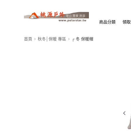
商品分類
領取
首頁
秋冬│保暖 專區
┌ 冬 保暖帽