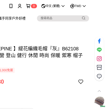
0
中文 (繁體)
TWD
攜手同享戶外好禮
EPINE 】緹花編織毛帽『灰』B62108
營 登山 健行 休閒 時尚 保暖 禦寒 帽子
1,000免運
80