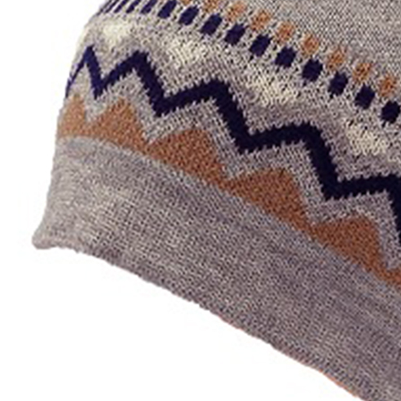
絡購買商品
先享後付
宅配到府
※ 交易是
每筆NT$1
是否繳費成
付客戶支
桃源戶外
【注意事
每筆NT$1
１．透過由
交易，需
宅配
求債權轉
每筆NT$1
２．關於
https://aft
３．未成
「AFTE
任。
４．使用「
即時審查
結果請求
５．嚴禁
形，恩沛
動。