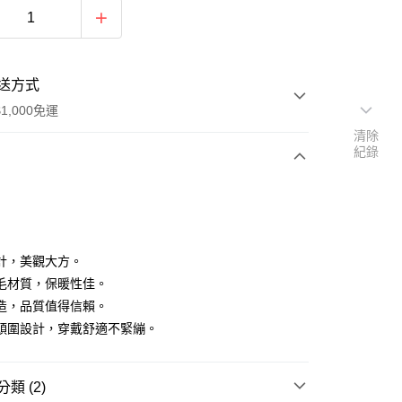
送方式
1,000免運
清除
紀錄
次付款
期付款
0 利率 每期
NT$160
21家銀行
計，美觀大方。
0 利率 每期
NT$80
21家銀行
庫商業銀行
第一商業銀行
毛材質，保暖性佳。
業銀行
彰化商業銀行
造，品質值得信賴。
庫商業銀行
第一商業銀行
付款
業儲蓄銀行
台北富邦商業銀行
業銀行
彰化商業銀行
頭圍設計，穿戴舒適不緊繃。
華商業銀行
兆豐國際商業銀行
業儲蓄銀行
台北富邦商業銀行
小企業銀行
台中商業銀行
華商業銀行
兆豐國際商業銀行
台灣）商業銀行
華泰商業銀行
小企業銀行
台中商業銀行
類 (2)
業銀行
遠東國際商業銀行
台灣）商業銀行
華泰商業銀行