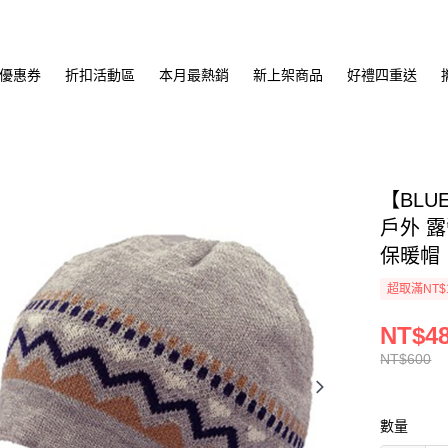
優惠券
折扣活動區
本月最熱銷
新上架商品
好禮四重送
【BLU
戶外 露
保暖帽
超取滿NT$
NT$4
NT$600
數量