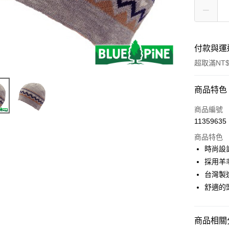
付款與運
超取滿NT$
付款方式
商品特色
信用卡一
商品編號
11359635
信用卡分
商品特色
3 期 
時尚設
6 期 
合作金
採用羊
華南商
台灣製
合作金
超商取貨
上海商
華南商
舒適的
國泰世
LINE Pay
上海商
臺灣中
國泰世
匯豐（
Apple Pay
臺灣中
商品相關分
聯邦商
匯豐（