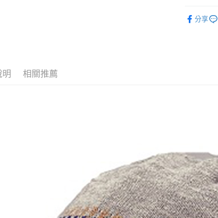
街口支付
元大商
聯邦商
秋冬│保暖
玉山商
分享
元大商
悠遊付
台新國
品牌專區
玉山商
台灣樂
台新國
Google Pa
台灣樂
全盈+PAY
說明
相關推薦
AFTEE先
相關說明
【關於「A
AFTEE
便利好安
運送方式
１．簡單
２．便利
全家付款
３．安心
每筆NT$6
【「AFT
萊爾富取
１．於結帳
付」結帳
每筆NT$6
２．訂單
３．收到繳
7-11付款
／ATM／
每筆NT$6
※ 請注意