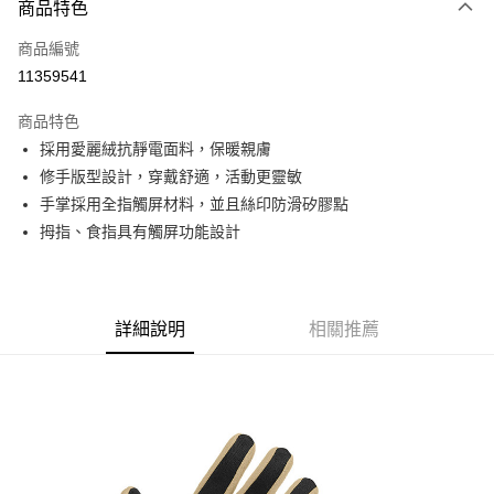
商品特色
信用卡一次付款
商品編號
信用卡分期付款
11359541
3 期 0 利率 每期
NT$213
21家銀行
商品特色
6 期 0 利率 每期
NT$106
21家銀行
合作金庫商業銀行
第一商業銀行
採用愛麗絨抗靜電面料，保暖親膚
華南商業銀行
彰化商業銀行
合作金庫商業銀行
第一商業銀行
超商取貨付款
修手版型設計，穿戴舒適，活動更靈敏
上海商業儲蓄銀行
台北富邦商業銀行
華南商業銀行
彰化商業銀行
國泰世華商業銀行
兆豐國際商業銀行
手掌採用全指觸屏材料，並且絲印防滑矽膠點
LINE Pay
上海商業儲蓄銀行
台北富邦商業銀行
臺灣中小企業銀行
台中商業銀行
拇指、食指具有觸屏功能設計
國泰世華商業銀行
兆豐國際商業銀行
匯豐（台灣）商業銀行
華泰商業銀行
Apple Pay
臺灣中小企業銀行
台中商業銀行
聯邦商業銀行
遠東國際商業銀行
匯豐（台灣）商業銀行
華泰商業銀行
街口支付
元大商業銀行
永豐商業銀行
聯邦商業銀行
遠東國際商業銀行
玉山商業銀行
星展（台灣）商業銀行
元大商業銀行
永豐商業銀行
詳細說明
相關推薦
悠遊付
台新國際商業銀行
中國信託商業銀行
玉山商業銀行
星展（台灣）商業銀行
台灣樂天信用卡公司
台新國際商業銀行
中國信託商業銀行
Google Pay
台灣樂天信用卡公司
全盈+PAY
AFTEE先享後付
相關說明