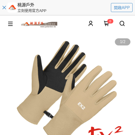
桃源戶外
開啟APP
立刻使用官方APP
0
1
/
2