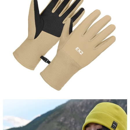
【關於「AFTEE先享後付」】
AFTEE先享後付是「在收到商品之後才付款」的支付方式。 讓您購物簡單
運送方式
便利好安心！
１．簡單：不需註冊會員、不需綁卡、不需儲值。
全家付款取貨
２．便利：只要手機號碼，簡訊認證，即可結帳。
每筆NT$60，滿NT$1,000(含以上)免運費
３．安心：先確認商品／服務後，再付款。
付款後全家取貨
【「AFTEE先享後付」結帳流程】
１．於結帳方式選擇「AFTEE先享後付」後，將跳轉至「AFTEE先享後付」
每筆NT$60，滿NT$1,000(含以上)免運費
結帳頁面，進行簡訊認證並確認金額後，即可完成結帳。
２．訂單成立數日內，您將收到繳費通知簡訊。
萊爾富取貨付款
３．收到繳費通知簡訊後14天內，點擊此簡訊中的連結，可透過四大超商／
每筆NT$60，滿NT$1,000(含以上)免運費
ATM／網路銀行／等多元方式進行付款，方視為交易完成。
※ 請注意：結帳手續完成當下不需立刻繳費，但若您需要取消訂單，請聯絡
付款後萊爾富取貨
購買商品的店家。未經商家同意取消之訂單仍視為有效，需透過AFTEE先享
後付繳納相關費用。
每筆NT$60，滿NT$1,000(含以上)免運費
※ 交易是否成功請以「AFTEE先享後付 」之結帳頁面顯示為準，若有關於
是否繳費成功／繳費後需取消欲退款等相關疑問，請聯繫「AFTEE先享後付
7-11付款取貨
客戶支援中心」
https://netprotections.freshdesk.com/support/home
每筆NT$60，滿NT$1,000(含以上)免運費
【注意事項】
１．透過由恩沛科技股份有限公司提供之「AFTEE先享後付」服務完成之交
付款後7-11取貨
易，需依本服務之必要範圍內提供個人資料，並將交易相關給付款項請求債
每筆NT$60，滿NT$1,000(含以上)免運費
權轉讓予恩沛科技股份有限公司。
２．關於個人資料處理事宜，請瀏覽以下網址：