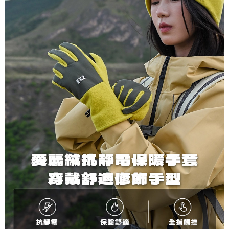
宅配到府
https://aftee.tw/terms/#terms3
３．未成年的使用者請事先徵得法定代理人或監護人之同意方可使用
每筆NT$100，滿NT$1,000(含以上)免運費
「AFTEE先享後付」，若未經同意申辦者引起之損失，本公司不負相關責
任。
桃源戶外門市取貨
４．使用「AFTEE先享後付」時，將依據個別帳號之用戶狀況，依本公司即
每筆NT$100，滿NT$1,000(含以上)免運費
時審查核予不同之上限額度；若仍有額度不足之情形，本公司將視審查結果
請求用戶進行身份認證。
宅配
５．嚴禁一人註冊多個帳號或使用他人資訊註冊。若發現惡意使用之情形，
恩沛科技股份有限公司將有權停止該用戶之使用額度並採取法律行動。
每筆NT$100，滿NT$1,000(含以上)免運費