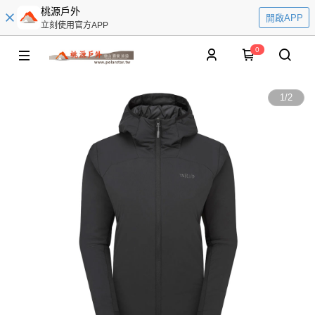
桃源戶外
開啟APP
立刻使用官方APP
0
1
/
2