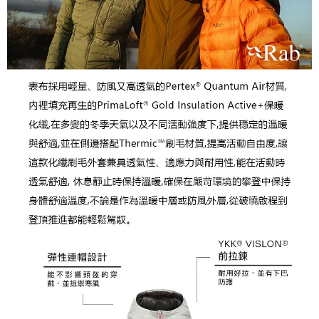
宅配到府
https://aftee.tw/terms/#terms3
３．未成年的使用者請事先徵得法定代理人或監護人之同意方可使用
每筆NT$100，滿NT$1,000(含以上)免運費
「AFTEE先享後付」，若未經同意申辦者引起之損失，本公司不負相關責
任。
桃源戶外門市取貨
４．使用「AFTEE先享後付」時，將依據個別帳號之用戶狀況，依本公司即
每筆NT$100，滿NT$1,000(含以上)免運費
時審查核予不同之上限額度；若仍有額度不足之情形，本公司將視審查結果
請求用戶進行身份認證。
宅配
５．嚴禁一人註冊多個帳號或使用他人資訊註冊。若發現惡意使用之情形，
恩沛科技股份有限公司將有權停止該用戶之使用額度並採取法律行動。
每筆NT$100，滿NT$1,000(含以上)免運費