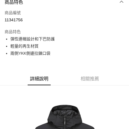
商品特色
信用卡一次付款
商品編號
信用卡分期付款
11341756
3 期 0 利率 每期
NT$1,643
21家銀行
商品特色
6 期 0 利率 每期
NT$821
21家銀行
合作金庫商業銀行
第一商業銀行
彈性連帽設計和下巴防護
華南商業銀行
彰化商業銀行
合作金庫商業銀行
第一商業銀行
超商取貨付款
輕量的再生材質
上海商業儲蓄銀行
台北富邦商業銀行
華南商業銀行
彰化商業銀行
國泰世華商業銀行
兆豐國際商業銀行
兩側YKK側邊拉鍊口袋
LINE Pay
上海商業儲蓄銀行
台北富邦商業銀行
臺灣中小企業銀行
台中商業銀行
國泰世華商業銀行
兆豐國際商業銀行
匯豐（台灣）商業銀行
華泰商業銀行
Apple Pay
臺灣中小企業銀行
台中商業銀行
聯邦商業銀行
遠東國際商業銀行
匯豐（台灣）商業銀行
華泰商業銀行
街口支付
元大商業銀行
永豐商業銀行
詳細說明
相關推薦
聯邦商業銀行
遠東國際商業銀行
玉山商業銀行
星展（台灣）商業銀行
元大商業銀行
永豐商業銀行
悠遊付
台新國際商業銀行
中國信託商業銀行
玉山商業銀行
星展（台灣）商業銀行
台灣樂天信用卡公司
台新國際商業銀行
中國信託商業銀行
Google Pay
台灣樂天信用卡公司
全盈+PAY
AFTEE先享後付
相關說明