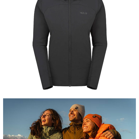
【關於「AFTEE先享後付」】
AFTEE先享後付是「在收到商品之後才付款」的支付方式。 讓您購物簡單
運送方式
便利好安心！
１．簡單：不需註冊會員、不需綁卡、不需儲值。
全家付款取貨
２．便利：只要手機號碼，簡訊認證，即可結帳。
每筆NT$60，滿NT$1,000(含以上)免運費
３．安心：先確認商品／服務後，再付款。
付款後全家取貨
【「AFTEE先享後付」結帳流程】
１．於結帳方式選擇「AFTEE先享後付」後，將跳轉至「AFTEE先享後付」
每筆NT$60，滿NT$1,000(含以上)免運費
結帳頁面，進行簡訊認證並確認金額後，即可完成結帳。
２．訂單成立數日內，您將收到繳費通知簡訊。
萊爾富取貨付款
３．收到繳費通知簡訊後14天內，點擊此簡訊中的連結，可透過四大超商／
每筆NT$60，滿NT$1,000(含以上)免運費
ATM／網路銀行／等多元方式進行付款，方視為交易完成。
※ 請注意：結帳手續完成當下不需立刻繳費，但若您需要取消訂單，請聯絡
付款後萊爾富取貨
購買商品的店家。未經商家同意取消之訂單仍視為有效，需透過AFTEE先享
後付繳納相關費用。
每筆NT$60，滿NT$1,000(含以上)免運費
※ 交易是否成功請以「AFTEE先享後付 」之結帳頁面顯示為準，若有關於
是否繳費成功／繳費後需取消欲退款等相關疑問，請聯繫「AFTEE先享後付
7-11付款取貨
客戶支援中心」
https://netprotections.freshdesk.com/support/home
每筆NT$60，滿NT$1,000(含以上)免運費
【注意事項】
１．透過由恩沛科技股份有限公司提供之「AFTEE先享後付」服務完成之交
付款後7-11取貨
易，需依本服務之必要範圍內提供個人資料，並將交易相關給付款項請求債
每筆NT$60，滿NT$1,000(含以上)免運費
權轉讓予恩沛科技股份有限公司。
２．關於個人資料處理事宜，請瀏覽以下網址：