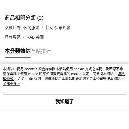
商品相關分類 (2)
女款戶外│休閒服飾
├ 女 保暖外套
品牌專區
RAB 英國
本分類熱銷
全站排行
本網站中使用 cookie，欲查詢有關本網站使用 cookie 方式之詳情，及若您不希
熱門標籤
望在電腦上使用 cookie 時應如何變更電腦的 cookie 設定，請參閱本網站「
隱私
權條款
」之 Cookie 聲明。您繼續使用本網站即表示您同意本公司得按本網站使
用條款之 Cookie 聲明使用 cookie。
了解更多 >
我知道了