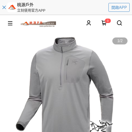
桃源戶外
開啟APP
立刻使用官方APP
0
1
/
2