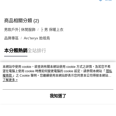
商品相關分類 (2)
男款戶外│休閒服飾
├ 男 保暖上衣
品牌專區
Arc'teryx 始祖鳥
本分類熱銷
全站排行
本網站中使用 cookie，欲查詢有關本網站使用 cookie 方式之詳情，及若您不希
熱門標籤
望在電腦上使用 cookie 時應如何變更電腦的 cookie 設定，請參閱本網站「
隱私
權條款
」之 Cookie 聲明。您繼續使用本網站即表示您同意本公司得按本網站使
用條款之 Cookie 聲明使用 cookie。
了解更多 >
我知道了