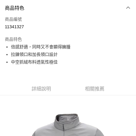
付款方式
商品特色
信用卡一次付款
商品編號
信用卡分期付款
11341327
3 期 0 利率 每期
NT$2,293
21家銀行
商品特色
6 期 0 利率 每期
NT$1,146
21家銀行
合作金庫商業銀行
第一商業銀行
倍感舒適，同時又不會顯得臃腫
華南商業銀行
彰化商業銀行
合作金庫商業銀行
第一商業銀行
超商取貨付款
拉鍊領口和加長領口設計
上海商業儲蓄銀行
台北富邦商業銀行
華南商業銀行
彰化商業銀行
國泰世華商業銀行
兆豐國際商業銀行
中空抓絨布料透氣性極佳
LINE Pay
上海商業儲蓄銀行
台北富邦商業銀行
臺灣中小企業銀行
台中商業銀行
國泰世華商業銀行
兆豐國際商業銀行
匯豐（台灣）商業銀行
華泰商業銀行
Apple Pay
臺灣中小企業銀行
台中商業銀行
聯邦商業銀行
遠東國際商業銀行
匯豐（台灣）商業銀行
華泰商業銀行
街口支付
元大商業銀行
永豐商業銀行
詳細說明
相關推薦
聯邦商業銀行
遠東國際商業銀行
玉山商業銀行
星展（台灣）商業銀行
元大商業銀行
永豐商業銀行
悠遊付
台新國際商業銀行
中國信託商業銀行
玉山商業銀行
星展（台灣）商業銀行
台灣樂天信用卡公司
台新國際商業銀行
中國信託商業銀行
Google Pay
台灣樂天信用卡公司
全盈+PAY
AFTEE先享後付