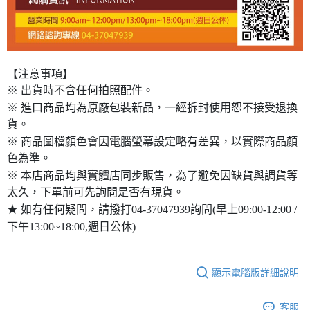
【注意事項】
※ 出貨時不含任何拍照配件。
※ 進口商品均為原廠包裝新品，一經拆封使用恕不接受退換
貨。
※ 商品圖檔顏色會因電腦螢幕設定略有差異，以實際商品顏
色為準。
※ 本店商品均與實體店同步販售，為了避免因缺貨與調貨等
太久，下單前可先詢問是否有現貨。
★ 如有任何疑問，請撥打04-37047939詢問(早上09:00-12:00 /
下午13:00~18:00,週日公休)
顯示電腦版詳細說明
客服