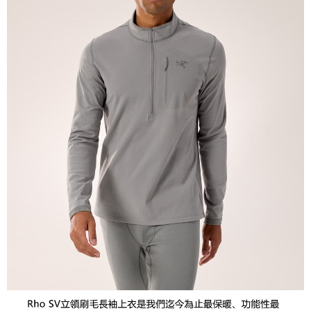
２．關於個人資料處理事宜，請瀏覽以下網址：
宅配到府
https://aftee.tw/terms/#terms3
３．未成年的使用者請事先徵得法定代理人或監護人之同意方可使用
每筆NT$100，滿NT$1,000(含以上)免運費
「AFTEE先享後付」，若未經同意申辦者引起之損失，本公司不負相關責
任。
桃源戶外門市取貨
４．使用「AFTEE先享後付」時，將依據個別帳號之用戶狀況，依本公司即
每筆NT$100，滿NT$1,000(含以上)免運費
時審查核予不同之上限額度；若仍有額度不足之情形，本公司將視審查結果
請求用戶進行身份認證。
宅配
５．嚴禁一人註冊多個帳號或使用他人資訊註冊。若發現惡意使用之情形，
恩沛科技股份有限公司將有權停止該用戶之使用額度並採取法律行動。
每筆NT$100，滿NT$1,000(含以上)免運費