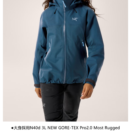
２．關於個人資料處理事宜，請瀏覽以下網址：
宅配到府
https://aftee.tw/terms/#terms3
３．未成年的使用者請事先徵得法定代理人或監護人之同意方可使用
每筆NT$100，滿NT$1,000(含以上)免運費
「AFTEE先享後付」，若未經同意申辦者引起之損失，本公司不負相關責
任。
桃源戶外門市取貨
４．使用「AFTEE先享後付」時，將依據個別帳號之用戶狀況，依本公司即
每筆NT$100，滿NT$1,000(含以上)免運費
時審查核予不同之上限額度；若仍有額度不足之情形，本公司將視審查結果
請求用戶進行身份認證。
宅配
５．嚴禁一人註冊多個帳號或使用他人資訊註冊。若發現惡意使用之情形，
恩沛科技股份有限公司將有權停止該用戶之使用額度並採取法律行動。
每筆NT$100，滿NT$1,000(含以上)免運費