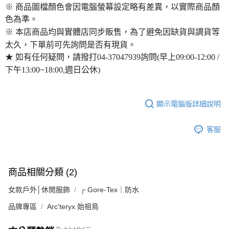
※ 商品圖檔顏色會因電腦螢幕設定略有差異，以實際商品顏
色為準。
※ 本店商品均與實體店同步販售，為了避免因缺貨與調貨等
太久，下單前可先詢問是否有現貨。
★ 如有任何疑問，請撥打04-37047939詢問(早上09:00-12:00 /
下午13:00~18:00,週日公休)
顯示電腦版詳細說明
客服
商品相關分類 (2)
女款戶外│休閒服飾
┌ Gore-Tex｜防水
品牌專區
Arc'teryx 始祖鳥