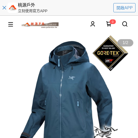
桃源戶外
開啟APP
立刻使用官方APP
0
1
/
2