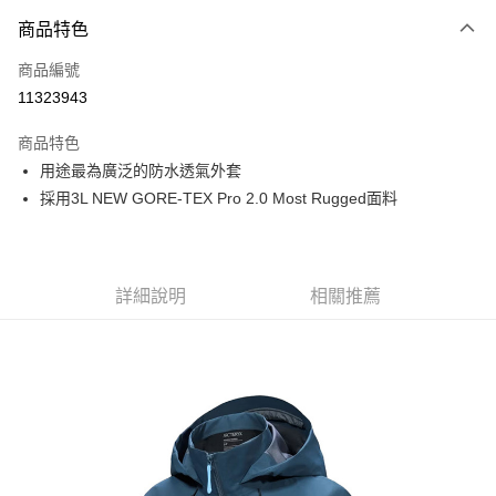
付款方式
商品特色
信用卡一次付款
商品編號
信用卡分期付款
11323943
3 期 0 利率 每期
NT$8,600
21家銀行
商品特色
6 期 0 利率 每期
NT$4,300
21家銀行
合作金庫商業銀行
第一商業銀行
用途最為廣泛的防水透氣外套
華南商業銀行
彰化商業銀行
合作金庫商業銀行
第一商業銀行
超商取貨付款
採用3L NEW GORE-TEX Pro 2.0 Most Rugged面料
上海商業儲蓄銀行
台北富邦商業銀行
華南商業銀行
彰化商業銀行
國泰世華商業銀行
兆豐國際商業銀行
LINE Pay
上海商業儲蓄銀行
台北富邦商業銀行
臺灣中小企業銀行
台中商業銀行
國泰世華商業銀行
兆豐國際商業銀行
匯豐（台灣）商業銀行
華泰商業銀行
Apple Pay
臺灣中小企業銀行
台中商業銀行
聯邦商業銀行
遠東國際商業銀行
詳細說明
相關推薦
匯豐（台灣）商業銀行
華泰商業銀行
街口支付
元大商業銀行
永豐商業銀行
聯邦商業銀行
遠東國際商業銀行
玉山商業銀行
星展（台灣）商業銀行
元大商業銀行
永豐商業銀行
悠遊付
台新國際商業銀行
中國信託商業銀行
玉山商業銀行
星展（台灣）商業銀行
台灣樂天信用卡公司
台新國際商業銀行
中國信託商業銀行
Google Pay
台灣樂天信用卡公司
全盈+PAY
AFTEE先享後付