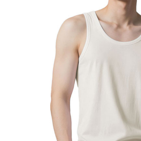
萊爾富取
／ATM／
每筆NT$6
※ 請注意
絡購買商品
先享後付
付款後萊
※ 交易是
每筆NT$6
是否繳費成
付客戶支
7-11付款
【注意事
每筆NT$6
１．透過由
交易，需
付款後7-1
求債權轉
每筆NT$6
２．關於
https://aft
宅配到府
３．未成
「AFTE
每筆NT$1
任。
４．使用「
桃源戶外
即時審查
每筆NT$1
結果請求
５．嚴禁
宅配
形，恩沛
動。
每筆NT$1