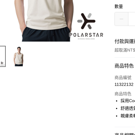
數量
付款與運
超取滿NT$
付款方式
商品特色
信用卡一
商品編號
11322132
信用卡分
商品特色
3 期 
採用C
6 期 
合作金
舒適透
華南商
親膚柔
合作金
超商取貨
上海商
華南商
國泰世
LINE Pay
上海商
臺灣中
國泰世