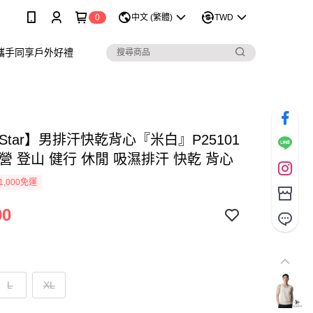
0
中文 (繁體)
TWD
攜手同享戶外好禮
arStar】男排汗快乾背心『米白』P25101
營 登山 健行 休閒 吸濕排汗 快乾 背心
1,000免運
90
L
XL