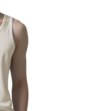
貨付款
網路銀行／等多元方式進行付款，方視為交易完成。
0，滿NT$1,000(含以上)免運費
：結帳手續完成當下不需立刻繳費，但若您需要取消訂單，請聯
的店家。未經商家同意取消之訂單仍視為有效，需透過AFTEE
繳納相關費用。
爾富取貨
否成功請以「AFTEE先享後付 」之結帳頁面顯示為準，若有關於
0，滿NT$1,000(含以上)免運費
功／繳費後需取消欲退款等相關疑問，請聯繫「AFTEE先享後
援中心」
https://netprotections.freshdesk.com/support/home
取貨
項】
0，滿NT$1,000(含以上)免運費
恩沛科技股份有限公司提供之「AFTEE先享後付」服務完成之
依本服務之必要範圍內提供個人資料，並將交易相關給付款項請
1取貨
讓予恩沛科技股份有限公司。
0，滿NT$1,000(含以上)免運費
個人資料處理事宜，請瀏覽以下網址：
ee.tw/terms/#terms3
年的使用者請事先徵得法定代理人或監護人之同意方可使用
E先享後付」，若未經同意申辦者引起之損失，本公司不負相關責
00，滿NT$1,000(含以上)免運費
AFTEE先享後付」時，將依據個別帳號之用戶狀況，依本公司
門市取貨
核予不同之上限額度；若仍有額度不足之情形，本公司將視審查
00，滿NT$1,000(含以上)免運費
用戶進行身份認證。
一人註冊多個帳號或使用他人資訊註冊。若發現惡意使用之情
科技股份有限公司將有權停止該用戶之使用額度並採取法律行
00，滿NT$1,000(含以上)免運費