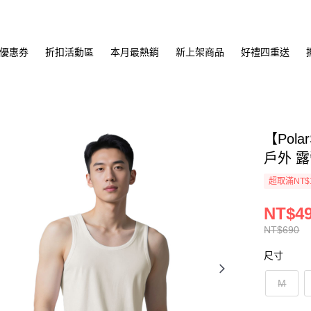
優惠券
折扣活動區
本月最熱銷
新上架商品
好禮四重送
【Pol
戶外 露
超取滿NT$
NT$4
NT$690
尺寸
M