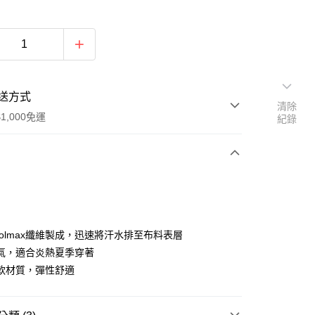
送方式
清除
1,000免運
紀錄
次付款
期付款
0 利率 每期
NT$163
21家銀行
oolmax纖維製成，迅速將汗水排至布料表層
0 利率 每期
NT$81
21家銀行
庫商業銀行
第一商業銀行
氣，適合炎熱夏季穿著
業銀行
彰化商業銀行
軟材質，彈性舒適
庫商業銀行
第一商業銀行
付款
業儲蓄銀行
台北富邦商業銀行
業銀行
彰化商業銀行
華商業銀行
兆豐國際商業銀行
業儲蓄銀行
台北富邦商業銀行
小企業銀行
台中商業銀行
華商業銀行
兆豐國際商業銀行