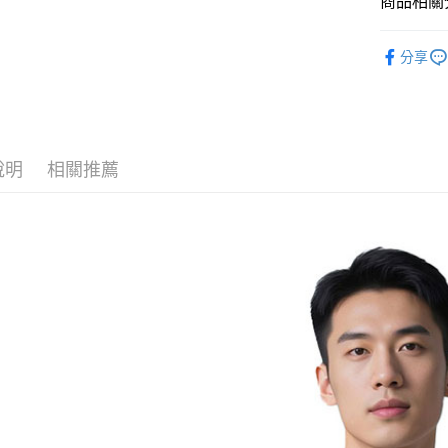
商品相關分
匯豐（
Apple Pay
臺灣中
聯邦商
男款戶外│
匯豐（
街口支付
元大商
分享
聯邦商
品牌專區
玉山商
元大商
悠遊付
台新國
玉山商
♥促銷活動
台灣樂
台新國
Google Pa
台灣樂
全盈+PAY
說明
相關推薦
AFTEE先
相關說明
【關於「A
AFTEE
便利好安
運送方式
１．簡單
２．便利
全家付款
３．安心
每筆NT$6
【「AFT
付款後全
１．於結帳
付」結帳
每筆NT$6
２．訂單
３．收到繳