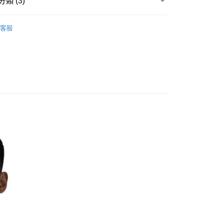
類 (3)
台灣）商業銀行
華泰商業銀行
小企業銀行
台中商業銀行
業銀行
遠東國際商業銀行
休閒服飾
└ 男 排汗內衣褲
台灣）商業銀行
華泰商業銀行
業銀行
永豐商業銀行
客服
業銀行
遠東國際商業銀行
PolarStar 台灣
業銀行
星展（台灣）商業銀行
業銀行
永豐商業銀行
際商業銀行
中國信託商業銀行
業銀行
星展（台灣）商業銀行
♥
*排汗內衣買2送1
天信用卡公司
際商業銀行
中國信託商業銀行
y
天信用卡公司
享後付
FTEE先享後付」】
先享後付是「在收到商品之後才付款」的支付方式。 讓您購物簡單
心！
：不需註冊會員、不需綁卡、不需儲值。
：只要手機號碼，簡訊認證，即可結帳。
取貨
：先確認商品／服務後，再付款。
0，滿NT$1,000(含以上)免運費
EE先享後付」結帳流程】
家取貨
方式選擇「AFTEE先享後付」後，將跳轉至「AFTEE先享後
頁面，進行簡訊認證並確認金額後，即可完成結帳。
0，滿NT$1,000(含以上)免運費
成立數日內，您將收到繳費通知簡訊。
費通知簡訊後14天內，點擊此簡訊中的連結，可透過四大超商