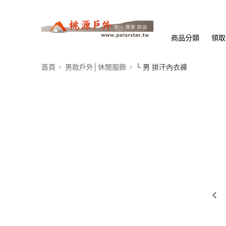
商品分類
領取
首頁
男款戶外│休閒服飾
└ 男 排汗內衣褲