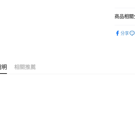
上海商
華南商
國泰世
LINE Pay
上海商
臺灣中
國泰世
商品相關分
匯豐（
Apple Pay
臺灣中
聯邦商
秋冬│保暖
匯豐（
街口支付
元大商
分享
聯邦商
品牌專區
玉山商
元大商
悠遊付
台新國
玉山商
台灣樂
台新國
Google Pa
台灣樂
全盈+PAY
說明
相關推薦
AFTEE先
相關說明
【關於「A
AFTEE
便利好安
運送方式
１．簡單
２．便利
全家付款
３．安心
每筆NT$6
【「AFT
付款後全
１．於結帳