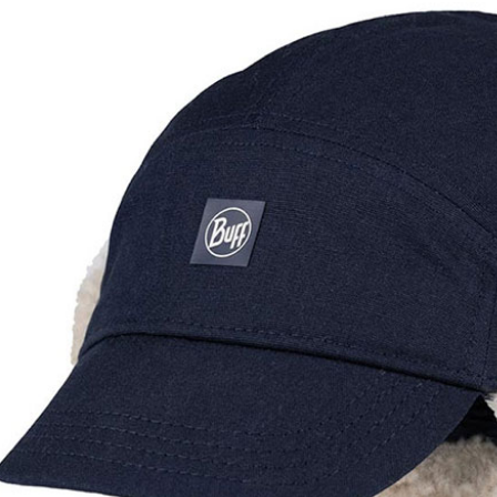
付」結帳
每筆NT$6
２．訂單
３．收到繳
萊爾富取
／ATM／
每筆NT$6
※ 請注意
絡購買商品
先享後付
付款後萊
※ 交易是
每筆NT$6
是否繳費成
付客戶支
7-11付款
【注意事
每筆NT$6
１．透過由
交易，需
付款後7-1
求債權轉
每筆NT$6
２．關於
https://aft
宅配到府
３．未成
「AFTE
每筆NT$1
任。
４．使用「
桃源戶外
即時審查
每筆NT$1
結果請求
５．嚴禁
宅配
形，恩沛