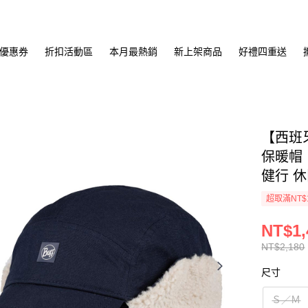
優惠券
折扣活動區
本月最熱銷
新上架商品
好禮四重送
【西班牙 
保暖帽『
健行 休
超取滿NT$
NT$1,
NT$2,180
尺寸
Ｓ／Ｍ