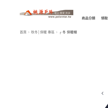
商品分類
領取
首頁
秋冬│保暖 專區
┌ 冬 保暖帽