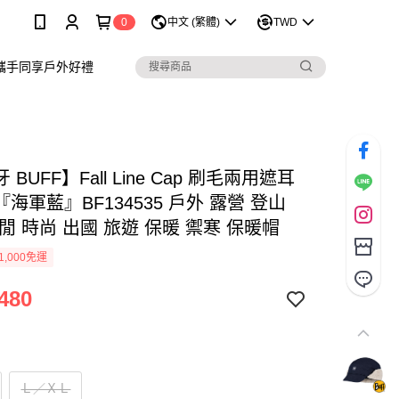
0
中文 (繁體)
TWD
攜手同享戶外好禮
BUFF】Fall Line Cap 刷毛兩用遮耳
海軍藍』BF134535 戶外 露營 登山
閒 時尚 出國 旅遊 保暖 禦寒 保暖帽
1,000免運
480
Ｌ／ＸＬ