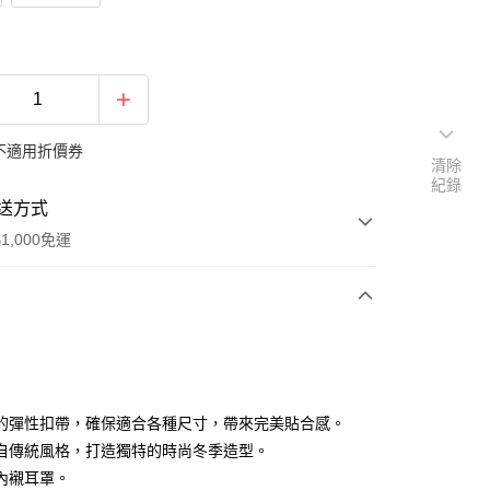
不適用折價券
清除
紀錄
送方式
1,000免運
次付款
期付款
0 利率 每期
NT$493
21家銀行
的彈性扣帶，確保適合各種尺寸，帶來完美貼合感。
0 利率 每期
NT$246
21家銀行
庫商業銀行
第一商業銀行
自傳統風格，打造獨特的時尚冬季造型。
業銀行
彰化商業銀行
內襯耳罩。
庫商業銀行
第一商業銀行
付款