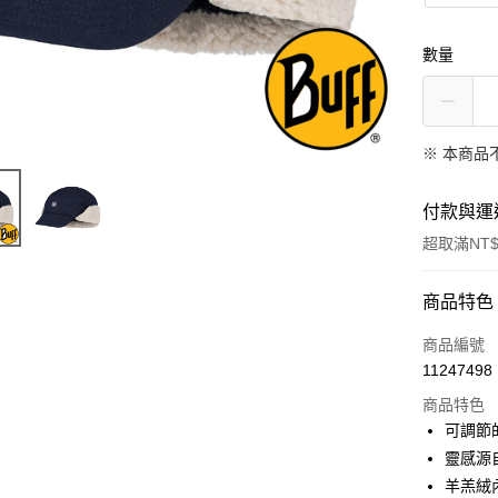
數量
※ 本商品
付款與運
超取滿NT$
付款方式
商品特色
信用卡一
商品編號
11247498
信用卡分
商品特色
3 期 
可調節
6 期 
合作金
靈感源
華南商
羊羔絨
合作金
超商取貨