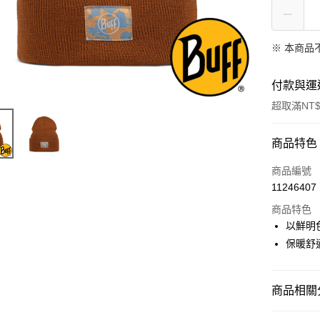
※ 本商品
付款與運
超取滿NT$
付款方式
商品特色
信用卡一
商品編號
11246407
信用卡分
商品特色
3 期 
以鮮明
6 期 
合作金
保暖舒
華南商
合作金
超商取貨
上海商
華南商
國泰世
商品相關分
LINE Pay
上海商
臺灣中
國泰世
匯豐（
秋冬│保暖
Apple Pay