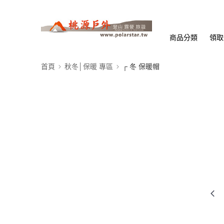
商品分類
領取
首頁
秋冬│保暖 專區
┌ 冬 保暖帽