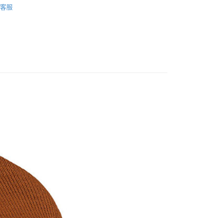
小企業銀行
台中商業銀行
客服
業銀行
遠東國際商業銀行
台灣）商業銀行
華泰商業銀行
BUFF 西班牙
業銀行
永豐商業銀行
業銀行
遠東國際商業銀行
業銀行
星展（台灣）商業銀行
業銀行
永豐商業銀行
際商業銀行
中國信託商業銀行
業銀行
星展（台灣）商業銀行
天信用卡公司
際商業銀行
中國信託商業銀行
y
天信用卡公司
享後付
FTEE先享後付」】
先享後付是「在收到商品之後才付款」的支付方式。 讓您購物簡單
心！
：不需註冊會員、不需綁卡、不需儲值。
：只要手機號碼，簡訊認證，即可結帳。
取貨
：先確認商品／服務後，再付款。
0，滿NT$1,000(含以上)免運費
EE先享後付」結帳流程】
家取貨
方式選擇「AFTEE先享後付」後，將跳轉至「AFTEE先享後
頁面，進行簡訊認證並確認金額後，即可完成結帳。
0，滿NT$1,000(含以上)免運費
成立數日內，您將收到繳費通知簡訊。
費通知簡訊後14天內，點擊此簡訊中的連結，可透過四大超商
貨付款
網路銀行／等多元方式進行付款，方視為交易完成。