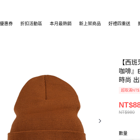
優惠券
折扣活動區
本月最熱銷
新上架商品
好禮四重送
【西班牙
咖啡』B
時尚 出
超取滿NT$
NT$8
NT$980
數量