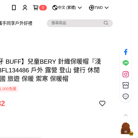
0
中文 (繁體)
TWD
攜手同享戶外好禮
 BUFF】兒童BERY 針織保暖帽『淺
FL134486 戶外 露營 登山 健行 休閒
國 旅遊 保暖 禦寒 保暖帽
1,000免運
82