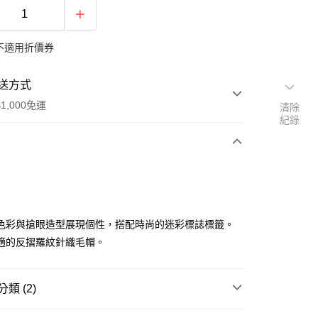
不適用折價券
送方式
1,000免運
清除
紀錄
次付款
期付款
0 利率 每期
NT$294
21家銀行
色彩與搶眼造型展現個性，搭配時尚的迷彩標誌標籤。
0 利率 每期
NT$147
21家銀行
庫商業銀行
第一商業銀行
適的反摺羅紋針織毛帽。
業銀行
彰化商業銀行
庫商業銀行
第一商業銀行
付款
業儲蓄銀行
台北富邦商業銀行
業銀行
彰化商業銀行
華商業銀行
兆豐國際商業銀行
類 (2)
業儲蓄銀行
台北富邦商業銀行
小企業銀行
台中商業銀行
華商業銀行
兆豐國際商業銀行
台灣）商業銀行
華泰商業銀行
 專區
┌ 冬 保暖帽