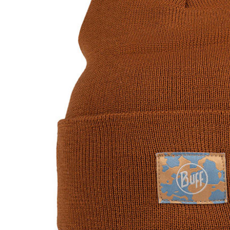
每筆NT$6
※ 請注意
絡購買商品
先享後付
付款後萊
※ 交易是
每筆NT$6
是否繳費成
付客戶支
7-11付款
【注意事
每筆NT$6
１．透過由
交易，需
付款後7-1
求債權轉
每筆NT$6
２．關於
https://aft
宅配到府
３．未成
「AFTE
每筆NT$1
任。
４．使用「
桃源戶外
即時審查
每筆NT$1
結果請求
５．嚴禁
宅配
形，恩沛
動。
每筆NT$1