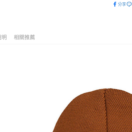
臺灣中
分享
聯邦商
匯豐（
品牌專區
街口支付
元大商
聯邦商
玉山商
元大商
悠遊付
台新國
玉山商
台灣樂
台新國
Google Pa
說明
相關推薦
台灣樂
全盈+PAY
AFTEE先
相關說明
【關於「A
AFTEE
便利好安
運送方式
１．簡單
２．便利
全家付款
３．安心
每筆NT$6
【「AFT
付款後全
１．於結帳
付」結帳
每筆NT$6
２．訂單
３．收到繳
萊爾富取
／ATM／