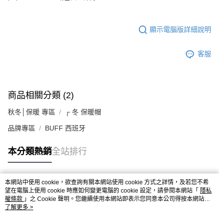
顯示電腦版詳細說明
客服
商品相關分類 (2)
秋冬│保暖 專區
┌ 冬 保暖帽
品牌專區
BUFF 西班牙
本分類熱銷
全站排行
本網站中使用 cookie，欲查詢有關本網站使用 cookie 方式之詳情，及若您不希
熱門標籤
望在電腦上使用 cookie 時應如何變更電腦的 cookie 設定，請參閱本網站「
隱私
權條款
」之 Cookie 聲明。您繼續使用本網站即表示您同意本公司得按本網站使
用條款之 Cookie 聲明使用 cookie。
了解更多 >