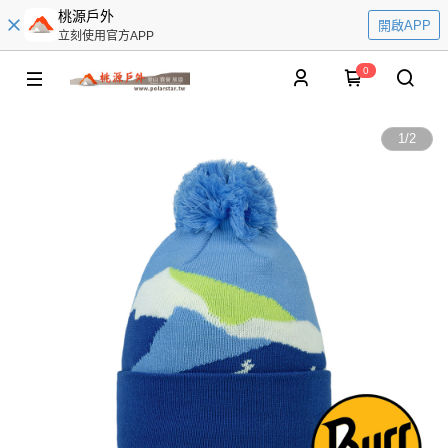
桃源戶外
開啟APP
立刻使用官方APP
0
1
/
2