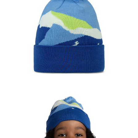
AFTEE先享後付是「在收到商品之後才付款」的支付方式。 讓您購物簡單
運送方式
便利好安心！
１．簡單：不需註冊會員、不需綁卡、不需儲值。
全家付款取貨
２．便利：只要手機號碼，簡訊認證，即可結帳。
每筆NT$60，滿NT$1,000(含以上)免運費
３．安心：先確認商品／服務後，再付款。
付款後全家取貨
【「AFTEE先享後付」結帳流程】
１．於結帳方式選擇「AFTEE先享後付」後，將跳轉至「AFTEE先享後付」
每筆NT$60，滿NT$1,000(含以上)免運費
結帳頁面，進行簡訊認證並確認金額後，即可完成結帳。
２．訂單成立數日內，您將收到繳費通知簡訊。
萊爾富取貨付款
３．收到繳費通知簡訊後14天內，點擊此簡訊中的連結，可透過四大超商／
每筆NT$60，滿NT$1,000(含以上)免運費
ATM／網路銀行／等多元方式進行付款，方視為交易完成。
※ 請注意：結帳手續完成當下不需立刻繳費，但若您需要取消訂單，請聯絡
付款後萊爾富取貨
購買商品的店家。未經商家同意取消之訂單仍視為有效，需透過AFTEE先享
後付繳納相關費用。
每筆NT$60，滿NT$1,000(含以上)免運費
※ 交易是否成功請以「AFTEE先享後付 」之結帳頁面顯示為準，若有關於
是否繳費成功／繳費後需取消欲退款等相關疑問，請聯繫「AFTEE先享後付
7-11付款取貨
客戶支援中心」
https://netprotections.freshdesk.com/support/home
每筆NT$60，滿NT$1,000(含以上)免運費
【注意事項】
１．透過由恩沛科技股份有限公司提供之「AFTEE先享後付」服務完成之交
付款後7-11取貨
易，需依本服務之必要範圍內提供個人資料，並將交易相關給付款項請求債
每筆NT$60，滿NT$1,000(含以上)免運費
權轉讓予恩沛科技股份有限公司。
２．關於個人資料處理事宜，請瀏覽以下網址：
宅配到府
https://aftee.tw/terms/#terms3