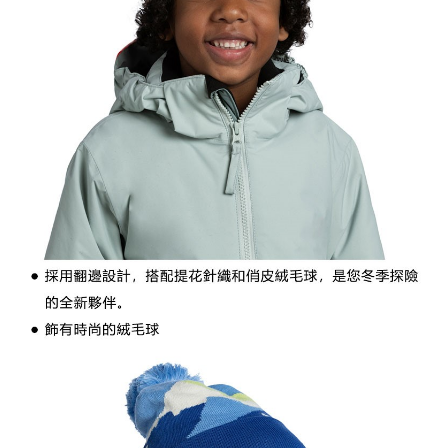
３．未成年的使用者請事先徵得法定代理人或監護人之同意方可使用
每筆NT$100，滿NT$1,000(含以上)免運費
「AFTEE先享後付」，若未經同意申辦者引起之損失，本公司不負相關責
任。
桃源戶外門市取貨
４．使用「AFTEE先享後付」時，將依據個別帳號之用戶狀況，依本公司即
每筆NT$100，滿NT$1,000(含以上)免運費
時審查核予不同之上限額度；若仍有額度不足之情形，本公司將視審查結果
請求用戶進行身份認證。
宅配
５．嚴禁一人註冊多個帳號或使用他人資訊註冊。若發現惡意使用之情形，
恩沛科技股份有限公司將有權停止該用戶之使用額度並採取法律行動。
每筆NT$100，滿NT$1,000(含以上)免運費