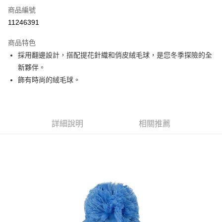
商品編號
信用卡分期付款
11246391
3 期 0 利率 每期
NT$384
21家銀行
商品特色
6 期 0 利率 每期
NT$192
21家銀行
合作金庫商業銀行
第一商業銀行
採用翻邊設計，搭配提花針織和俏皮絨毛球，是您冬季探險的全
華南商業銀行
彰化商業銀行
合作金庫商業銀行
第一商業銀行
超商取貨付款
新夥伴。
上海商業儲蓄銀行
台北富邦商業銀行
華南商業銀行
彰化商業銀行
國泰世華商業銀行
兆豐國際商業銀行
飾有時尚的絨毛球。
LINE Pay
上海商業儲蓄銀行
台北富邦商業銀行
臺灣中小企業銀行
台中商業銀行
國泰世華商業銀行
兆豐國際商業銀行
匯豐（台灣）商業銀行
華泰商業銀行
Apple Pay
臺灣中小企業銀行
台中商業銀行
聯邦商業銀行
遠東國際商業銀行
匯豐（台灣）商業銀行
華泰商業銀行
街口支付
元大商業銀行
永豐商業銀行
詳細說明
相關推薦
聯邦商業銀行
遠東國際商業銀行
玉山商業銀行
星展（台灣）商業銀行
元大商業銀行
永豐商業銀行
悠遊付
台新國際商業銀行
中國信託商業銀行
玉山商業銀行
星展（台灣）商業銀行
台灣樂天信用卡公司
台新國際商業銀行
中國信託商業銀行
Google Pay
台灣樂天信用卡公司
全盈+PAY
AFTEE先享後付
相關說明
【關於「AFTEE先享後付」】