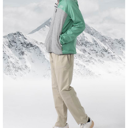
宅配到府
https://aftee.tw/terms/#terms3
３．未成年的使用者請事先徵得法定代理人或監護人之同意方可使用
每筆NT$100，滿NT$1,000(含以上)免運費
「AFTEE先享後付」，若未經同意申辦者引起之損失，本公司不負相關責
任。
桃源戶外門市取貨
４．使用「AFTEE先享後付」時，將依據個別帳號之用戶狀況，依本公司即
每筆NT$100，滿NT$1,000(含以上)免運費
時審查核予不同之上限額度；若仍有額度不足之情形，本公司將視審查結果
請求用戶進行身份認證。
宅配
５．嚴禁一人註冊多個帳號或使用他人資訊註冊。若發現惡意使用之情形，
恩沛科技股份有限公司將有權停止該用戶之使用額度並採取法律行動。
每筆NT$100，滿NT$1,000(含以上)免運費