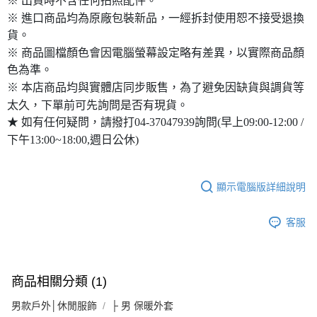
※ 出貨時不含任何拍照配件。
※ 進口商品均為原廠包裝新品，一經拆封使用恕不接受退換
貨。
※ 商品圖檔顏色會因電腦螢幕設定略有差異，以實際商品顏
色為準。
※ 本店商品均與實體店同步販售，為了避免因缺貨與調貨等
太久，下單前可先詢問是否有現貨。
★ 如有任何疑問，請撥打04-37047939詢問(早上09:00-12:00 /
下午13:00~18:00,週日公休)
顯示電腦版詳細說明
客服
商品相關分類 (1)
男款戶外│休閒服飾
├ 男 保暖外套