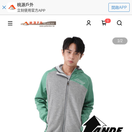
桃源戶外
開啟APP
立刻使用官方APP
0
1
/
2