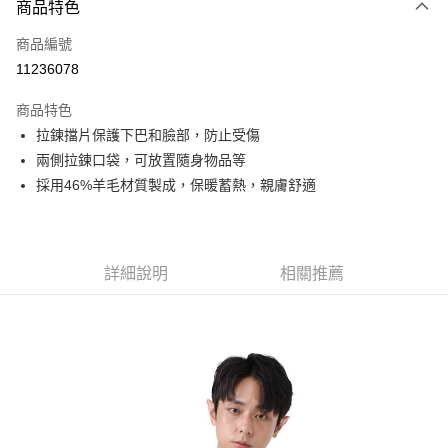
商品特色
信用卡一次付款
商品編號
信用卡分期付款
11236078
3 期 0 利率 每期
NT$883
21家銀行
商品特色
6 期 0 利率 每期
NT$441
21家銀行
合作金庫商業銀行
第一商業銀行
拉鍊擋片保護下巴和臉部，防止受傷
華南商業銀行
彰化商業銀行
合作金庫商業銀行
第一商業銀行
超商取貨付款
兩側拉鍊口袋，可放置隨身物品等
上海商業儲蓄銀行
台北富邦商業銀行
華南商業銀行
彰化商業銀行
國泰世華商業銀行
兆豐國際商業銀行
採用46%羊毛材質製成，保暖蓄熱，親膚舒適
LINE Pay
上海商業儲蓄銀行
台北富邦商業銀行
臺灣中小企業銀行
台中商業銀行
國泰世華商業銀行
兆豐國際商業銀行
匯豐（台灣）商業銀行
華泰商業銀行
Apple Pay
臺灣中小企業銀行
台中商業銀行
聯邦商業銀行
遠東國際商業銀行
匯豐（台灣）商業銀行
華泰商業銀行
街口支付
元大商業銀行
永豐商業銀行
詳細說明
相關推薦
聯邦商業銀行
遠東國際商業銀行
玉山商業銀行
星展（台灣）商業銀行
元大商業銀行
永豐商業銀行
悠遊付
台新國際商業銀行
中國信託商業銀行
玉山商業銀行
星展（台灣）商業銀行
台灣樂天信用卡公司
台新國際商業銀行
中國信託商業銀行
Google Pay
台灣樂天信用卡公司
全盈+PAY
AFTEE先享後付
相關說明