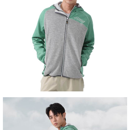
【關於「AFTEE先享後付」】
AFTEE先享後付是「在收到商品之後才付款」的支付方式。 讓您購物簡單
運送方式
便利好安心！
１．簡單：不需註冊會員、不需綁卡、不需儲值。
全家付款取貨
２．便利：只要手機號碼，簡訊認證，即可結帳。
每筆NT$60，滿NT$1,000(含以上)免運費
３．安心：先確認商品／服務後，再付款。
付款後全家取貨
【「AFTEE先享後付」結帳流程】
１．於結帳方式選擇「AFTEE先享後付」後，將跳轉至「AFTEE先享後付」
每筆NT$60，滿NT$1,000(含以上)免運費
結帳頁面，進行簡訊認證並確認金額後，即可完成結帳。
２．訂單成立數日內，您將收到繳費通知簡訊。
萊爾富取貨付款
３．收到繳費通知簡訊後14天內，點擊此簡訊中的連結，可透過四大超商／
每筆NT$60，滿NT$1,000(含以上)免運費
ATM／網路銀行／等多元方式進行付款，方視為交易完成。
※ 請注意：結帳手續完成當下不需立刻繳費，但若您需要取消訂單，請聯絡
付款後萊爾富取貨
購買商品的店家。未經商家同意取消之訂單仍視為有效，需透過AFTEE先享
後付繳納相關費用。
每筆NT$60，滿NT$1,000(含以上)免運費
※ 交易是否成功請以「AFTEE先享後付 」之結帳頁面顯示為準，若有關於
是否繳費成功／繳費後需取消欲退款等相關疑問，請聯繫「AFTEE先享後付
7-11付款取貨
客戶支援中心」
https://netprotections.freshdesk.com/support/home
每筆NT$60，滿NT$1,000(含以上)免運費
【注意事項】
１．透過由恩沛科技股份有限公司提供之「AFTEE先享後付」服務完成之交
付款後7-11取貨
易，需依本服務之必要範圍內提供個人資料，並將交易相關給付款項請求債
每筆NT$60，滿NT$1,000(含以上)免運費
權轉讓予恩沛科技股份有限公司。
２．關於個人資料處理事宜，請瀏覽以下網址：