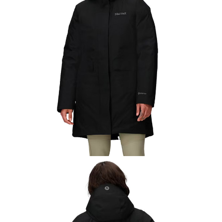
【關於「AFTEE先享後付」】
AFTEE先享後付是「在收到商品之後才付款」的支付方式。 讓您購物簡單
運送方式
便利好安心！
１．簡單：不需註冊會員、不需綁卡、不需儲值。
全家付款取貨
２．便利：只要手機號碼，簡訊認證，即可結帳。
每筆NT$60，滿NT$1,000(含以上)免運費
３．安心：先確認商品／服務後，再付款。
付款後全家取貨
【「AFTEE先享後付」結帳流程】
１．於結帳方式選擇「AFTEE先享後付」後，將跳轉至「AFTEE先享後付」
每筆NT$60，滿NT$1,000(含以上)免運費
結帳頁面，進行簡訊認證並確認金額後，即可完成結帳。
２．訂單成立數日內，您將收到繳費通知簡訊。
萊爾富取貨付款
３．收到繳費通知簡訊後14天內，點擊此簡訊中的連結，可透過四大超商／
每筆NT$60，滿NT$1,000(含以上)免運費
ATM／網路銀行／等多元方式進行付款，方視為交易完成。
※ 請注意：結帳手續完成當下不需立刻繳費，但若您需要取消訂單，請聯絡
付款後萊爾富取貨
購買商品的店家。未經商家同意取消之訂單仍視為有效，需透過AFTEE先享
後付繳納相關費用。
每筆NT$60，滿NT$1,000(含以上)免運費
※ 交易是否成功請以「AFTEE先享後付 」之結帳頁面顯示為準，若有關於
是否繳費成功／繳費後需取消欲退款等相關疑問，請聯繫「AFTEE先享後付
7-11付款取貨
客戶支援中心」
https://netprotections.freshdesk.com/support/home
每筆NT$60，滿NT$1,000(含以上)免運費
【注意事項】
１．透過由恩沛科技股份有限公司提供之「AFTEE先享後付」服務完成之交
付款後7-11取貨
易，需依本服務之必要範圍內提供個人資料，並將交易相關給付款項請求債
每筆NT$60，滿NT$1,000(含以上)免運費
權轉讓予恩沛科技股份有限公司。
２．關於個人資料處理事宜，請瀏覽以下網址：