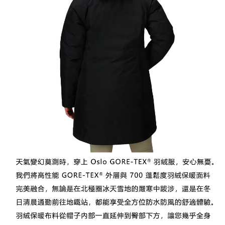
宅配到府
https://aftee.tw/terms/#terms3
３．未成年的使用者請事先徵得法定代理人或監護人之同意方可使用
每筆NT$100，滿NT$1,000(含以上)免運費
「AFTEE先享後付」，若未經同意申辦者引起之損失，本公司不負相關責
任。
桃源戶外門市取貨
４．使用「AFTEE先享後付」時，將依據個別帳號之用戶狀況，依本公司即
每筆NT$100，滿NT$1,000(含以上)免運費
時審查核予不同之上限額度；若仍有額度不足之情形，本公司將視審查結果
請求用戶進行身份認證。
宅配
５．嚴禁一人註冊多個帳號或使用他人資訊註冊。若發現惡意使用之情形，
恩沛科技股份有限公司將有權停止該用戶之使用額度並採取法律行動。
每筆NT$100，滿NT$1,000(含以上)免運費