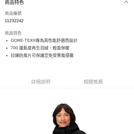
商品特色
信用卡一次付款
商品編號
信用卡分期付款
11232242
3 期 0 利率 每期
NT$5,340
21家銀行
商品特色
6 期 0 利率 每期
NT$2,670
21家銀行
合作金庫商業銀行
第一商業銀行
GORE-TEX®專為高性能舒適而設計
華南商業銀行
彰化商業銀行
合作金庫商業銀行
第一商業銀行
超商取貨付款
700 蓬鬆度再生羽絨，輕盈保暖
上海商業儲蓄銀行
台北富邦商業銀行
華南商業銀行
彰化商業銀行
國泰世華商業銀行
兆豐國際商業銀行
拉鍊防風片可保護您免受寒風侵襲
LINE Pay
上海商業儲蓄銀行
台北富邦商業銀行
臺灣中小企業銀行
台中商業銀行
國泰世華商業銀行
兆豐國際商業銀行
匯豐（台灣）商業銀行
華泰商業銀行
Apple Pay
臺灣中小企業銀行
台中商業銀行
聯邦商業銀行
遠東國際商業銀行
匯豐（台灣）商業銀行
華泰商業銀行
街口支付
元大商業銀行
永豐商業銀行
詳細說明
相關推薦
聯邦商業銀行
遠東國際商業銀行
玉山商業銀行
星展（台灣）商業銀行
元大商業銀行
永豐商業銀行
悠遊付
台新國際商業銀行
中國信託商業銀行
玉山商業銀行
星展（台灣）商業銀行
台灣樂天信用卡公司
台新國際商業銀行
中國信託商業銀行
Google Pay
台灣樂天信用卡公司
全盈+PAY
AFTEE先享後付
相關說明