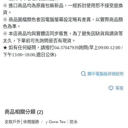
※ 進口商品均為原廠包裝新品，一經拆封使用恕不接受退換
貨。
※ 商品圖檔顏色會因電腦螢幕設定略有差異，以實際商品顏
色為準。
※ 本店商品均與實體店同步販售，為了避免因缺貨與調貨等
太久，下單前可先詢問是否有現貨。
★ 如有任何疑問，請撥打04-37047939詢問(早上09:00-12:00 /
下午13:00~18:00,週日公休)
顯示電腦版詳細說明
客服
商品相關分類 (2)
女款戶外│休閒服飾
┌ Gore-Tex｜防水