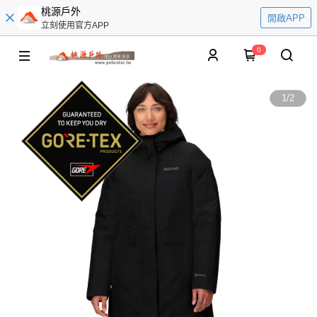
桃源戶外
開啟APP
立刻使用官方APP
0
1
/
2