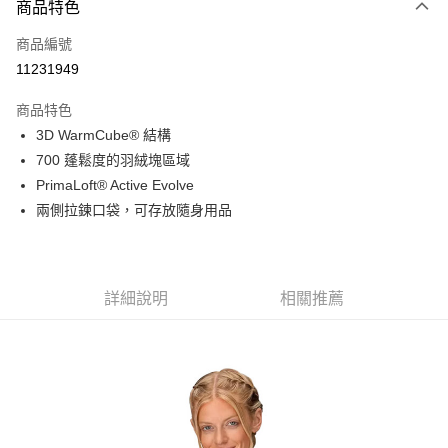
商品特色
信用卡一次付款
商品編號
信用卡分期付款
11231949
3 期 0 利率 每期
NT$2,040
21家銀行
商品特色
6 期 0 利率 每期
NT$1,020
21家銀行
合作金庫商業銀行
第一商業銀行
3D WarmCube® 結構
華南商業銀行
彰化商業銀行
合作金庫商業銀行
第一商業銀行
超商取貨付款
700 蓬鬆度的羽絨塊區域
上海商業儲蓄銀行
台北富邦商業銀行
華南商業銀行
彰化商業銀行
國泰世華商業銀行
兆豐國際商業銀行
PrimaLoft® Active Evolve
LINE Pay
上海商業儲蓄銀行
台北富邦商業銀行
臺灣中小企業銀行
台中商業銀行
兩側拉鍊口袋，可存放隨身用品
國泰世華商業銀行
兆豐國際商業銀行
匯豐（台灣）商業銀行
華泰商業銀行
Apple Pay
臺灣中小企業銀行
台中商業銀行
聯邦商業銀行
遠東國際商業銀行
匯豐（台灣）商業銀行
華泰商業銀行
街口支付
元大商業銀行
永豐商業銀行
聯邦商業銀行
遠東國際商業銀行
玉山商業銀行
星展（台灣）商業銀行
元大商業銀行
永豐商業銀行
詳細說明
相關推薦
悠遊付
台新國際商業銀行
中國信託商業銀行
玉山商業銀行
星展（台灣）商業銀行
台灣樂天信用卡公司
台新國際商業銀行
中國信託商業銀行
Google Pay
台灣樂天信用卡公司
全盈+PAY
AFTEE先享後付
相關說明