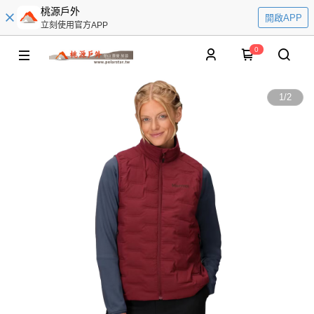
桃源戶外
開啟APP
立刻使用官方APP
0
1
/
2