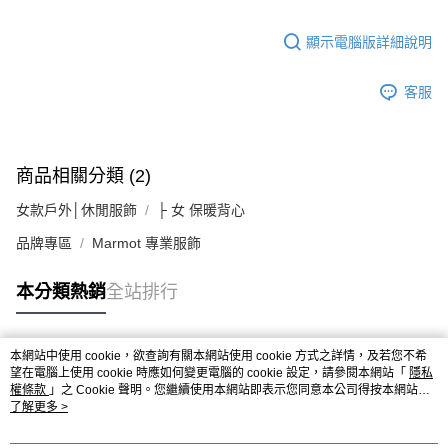
顯示電腦版詳細說明
客服
商品相關分類 (2)
女款戶外│休閒服飾
├ 女 保暖背心
品牌專區
Marmot 專業服飾
本分類熱銷
全站排行
本網站中使用 cookie，欲查詢有關本網站使用 cookie 方式之詳情，及若您不希
熱門標籤
望在電腦上使用 cookie 時應如何變更電腦的 cookie 設定，請參閱本網站「
隱私
權條款
」之 Cookie 聲明。您繼續使用本網站即表示您同意本公司得按本網站使
用條款之 Cookie 聲明使用 cookie。
了解更多 >