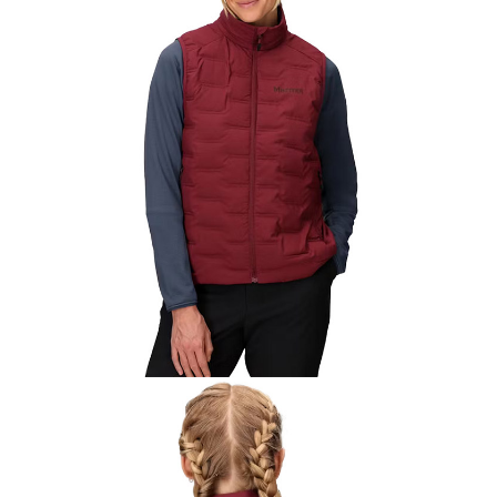
【關於「AFTEE先享後付」】
AFTEE先享後付是「在收到商品之後才付款」的支付方式。 讓您購物簡單
運送方式
便利好安心！
１．簡單：不需註冊會員、不需綁卡、不需儲值。
全家付款取貨
２．便利：只要手機號碼，簡訊認證，即可結帳。
每筆NT$60，滿NT$1,000(含以上)免運費
３．安心：先確認商品／服務後，再付款。
付款後全家取貨
【「AFTEE先享後付」結帳流程】
１．於結帳方式選擇「AFTEE先享後付」後，將跳轉至「AFTEE先享後付」
每筆NT$60，滿NT$1,000(含以上)免運費
結帳頁面，進行簡訊認證並確認金額後，即可完成結帳。
２．訂單成立數日內，您將收到繳費通知簡訊。
萊爾富取貨付款
３．收到繳費通知簡訊後14天內，點擊此簡訊中的連結，可透過四大超商／
每筆NT$60，滿NT$1,000(含以上)免運費
ATM／網路銀行／等多元方式進行付款，方視為交易完成。
※ 請注意：結帳手續完成當下不需立刻繳費，但若您需要取消訂單，請聯絡
付款後萊爾富取貨
購買商品的店家。未經商家同意取消之訂單仍視為有效，需透過AFTEE先享
後付繳納相關費用。
每筆NT$60，滿NT$1,000(含以上)免運費
※ 交易是否成功請以「AFTEE先享後付 」之結帳頁面顯示為準，若有關於
是否繳費成功／繳費後需取消欲退款等相關疑問，請聯繫「AFTEE先享後付
7-11付款取貨
客戶支援中心」
https://netprotections.freshdesk.com/support/home
每筆NT$60，滿NT$1,000(含以上)免運費
【注意事項】
１．透過由恩沛科技股份有限公司提供之「AFTEE先享後付」服務完成之交
付款後7-11取貨
易，需依本服務之必要範圍內提供個人資料，並將交易相關給付款項請求債
每筆NT$60，滿NT$1,000(含以上)免運費
權轉讓予恩沛科技股份有限公司。
２．關於個人資料處理事宜，請瀏覽以下網址：