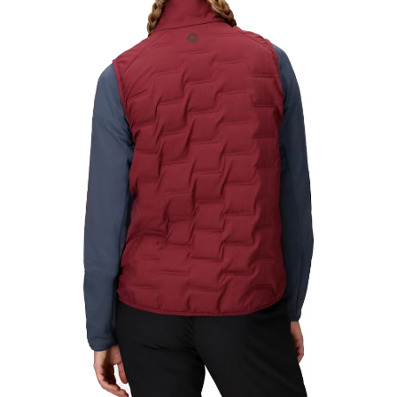
宅配到府
https://aftee.tw/terms/#terms3
３．未成年的使用者請事先徵得法定代理人或監護人之同意方可使用
每筆NT$100，滿NT$1,000(含以上)免運費
「AFTEE先享後付」，若未經同意申辦者引起之損失，本公司不負相關責
任。
桃源戶外門市取貨
４．使用「AFTEE先享後付」時，將依據個別帳號之用戶狀況，依本公司即
每筆NT$100，滿NT$1,000(含以上)免運費
時審查核予不同之上限額度；若仍有額度不足之情形，本公司將視審查結果
請求用戶進行身份認證。
宅配
５．嚴禁一人註冊多個帳號或使用他人資訊註冊。若發現惡意使用之情形，
恩沛科技股份有限公司將有權停止該用戶之使用額度並採取法律行動。
每筆NT$100，滿NT$1,000(含以上)免運費