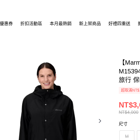
優惠券
折扣活動區
本月最熱銷
新上架商品
好禮四重送
【Ma
M153
旅行 保
超取滿NT$
NT$3,
NT$4,000
尺寸
M