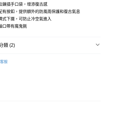
業儲蓄銀行
台北富邦商業銀行
拉鍊插手口袋，增添復古感
小企業銀行
台中商業銀行
華商業銀行
兆豐國際商業銀行
配有按釦，提供額外的防風雨保護和復古氣息
台灣）商業銀行
華泰商業銀行
小企業銀行
台中商業銀行
業銀行
遠東國際商業銀行
調式下擺，可防止冷空氣進入
台灣）商業銀行
華泰商業銀行
業銀行
永豐商業銀行
袖口帶有魔鬼氈
業銀行
遠東國際商業銀行
業銀行
星展（台灣）商業銀行
業銀行
永豐商業銀行
際商業銀行
中國信託商業銀行
業銀行
星展（台灣）商業銀行
天信用卡公司
類 (2)
際商業銀行
中國信託商業銀行
y
天信用卡公司
休閒服飾
├ 女 保暖外套
客服
Marmot 專業服飾
享後付
FTEE先享後付」】
先享後付是「在收到商品之後才付款」的支付方式。 讓您購物簡單
心！
：不需註冊會員、不需綁卡、不需儲值。
：只要手機號碼，簡訊認證，即可結帳。
取貨
：先確認商品／服務後，再付款。
0，滿NT$1,000(含以上)免運費
EE先享後付」結帳流程】
家取貨
方式選擇「AFTEE先享後付」後，將跳轉至「AFTEE先享後
頁面，進行簡訊認證並確認金額後，即可完成結帳。
0，滿NT$1,000(含以上)免運費