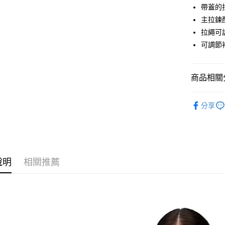
LINE Pay
上海商
帶蓋的
臺灣中
國泰世
主拉鍊
匯豐（
Apple Pay
臺灣中
聯邦商
拉繩可
匯豐（
街口支付
元大商
可調節
聯邦商
玉山商
元大商
悠遊付
台新國
玉山商
台灣樂
商品相關分
台新國
Google Pa
台灣樂
全盈+PAY
女款戶外│
分享
品牌專區
AFTEE先
相關說明
【關於「A
AFTEE
便利好安
運送方式
說明
相關推薦
１．簡單
２．便利
全家付款
３．安心
每筆NT$6
【「AFT
付款後全
１．於結帳
付」結帳
每筆NT$6