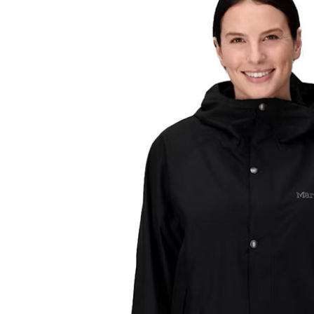
２．訂單
３．收到繳
萊爾富取
／ATM／
每筆NT$6
※ 請注意
絡購買商品
先享後付
付款後萊
※ 交易是
每筆NT$6
是否繳費成
付客戶支
7-11付款
【注意事
每筆NT$6
１．透過由
交易，需
付款後7-1
求債權轉
每筆NT$6
２．關於
https://aft
宅配到府
３．未成
「AFTE
每筆NT$1
任。
４．使用「
桃源戶外
即時審查
每筆NT$1
結果請求
５．嚴禁
宅配
形，恩沛
動。
每筆NT$1