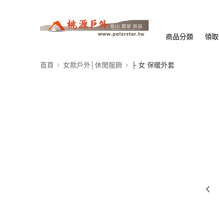
商品分類
領取
首頁
女款戶外│休閒服飾
├ 女 保暖外套