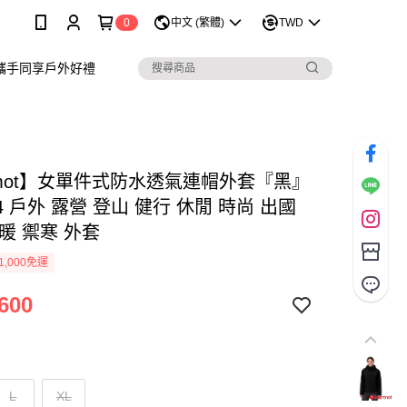
0
中文 (繁體)
TWD
攜手同享戶外好禮
rmot】女單件式防水透氣連帽外套『黑』
94 戶外 露營 登山 健行 休閒 時尚 出國
暖 禦寒 外套
1,000免運
600
L
XL