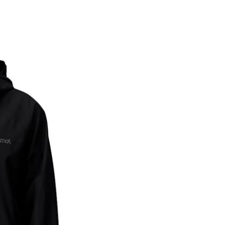
成立數日內，您將收到繳費通知簡訊。
費通知簡訊後14天內，點擊此簡訊中的連結，可透過四大超商
貨付款
網路銀行／等多元方式進行付款，方視為交易完成。
0，滿NT$1,000(含以上)免運費
：結帳手續完成當下不需立刻繳費，但若您需要取消訂單，請聯
的店家。未經商家同意取消之訂單仍視為有效，需透過AFTEE
繳納相關費用。
爾富取貨
否成功請以「AFTEE先享後付 」之結帳頁面顯示為準，若有關於
0，滿NT$1,000(含以上)免運費
功／繳費後需取消欲退款等相關疑問，請聯繫「AFTEE先享後
援中心」
https://netprotections.freshdesk.com/support/home
取貨
項】
0，滿NT$1,000(含以上)免運費
恩沛科技股份有限公司提供之「AFTEE先享後付」服務完成之
依本服務之必要範圍內提供個人資料，並將交易相關給付款項請
1取貨
讓予恩沛科技股份有限公司。
0，滿NT$1,000(含以上)免運費
個人資料處理事宜，請瀏覽以下網址：
ee.tw/terms/#terms3
年的使用者請事先徵得法定代理人或監護人之同意方可使用
E先享後付」，若未經同意申辦者引起之損失，本公司不負相關責
00，滿NT$1,000(含以上)免運費
AFTEE先享後付」時，將依據個別帳號之用戶狀況，依本公司
門市取貨
核予不同之上限額度；若仍有額度不足之情形，本公司將視審查
00，滿NT$1,000(含以上)免運費
用戶進行身份認證。
一人註冊多個帳號或使用他人資訊註冊。若發現惡意使用之情
科技股份有限公司將有權停止該用戶之使用額度並採取法律行
00，滿NT$1,000(含以上)免運費