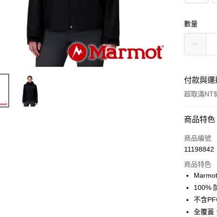
數量
付款與運
超取滿NT$
付款方式
商品特色
信用卡一
商品編號
11198842
信用卡分
商品特色
3 期 
Marmo
6 期 
合作金
100%
華南商
不含P
合作金
超商取貨
上海商
華南商
全覆蓋
國泰世