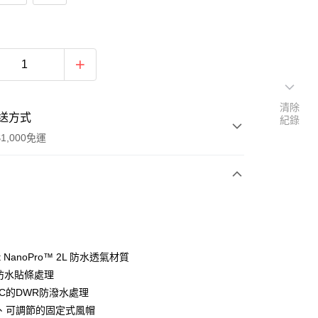
清除
送方式
紀錄
1,000免運
次付款
期付款
0 利率 每期
NT$1,200
21家銀行
t NanoPro™ 2L 防水透氣材質
0 利率 每期
NT$600
21家銀行
庫商業銀行
第一商業銀行
 防水貼條處理
業銀行
彰化商業銀行
FC的DWR防潑水處理
庫商業銀行
第一商業銀行
付款
業儲蓄銀行
台北富邦商業銀行
業銀行
彰化商業銀行
、可調節的固定式風帽
華商業銀行
兆豐國際商業銀行