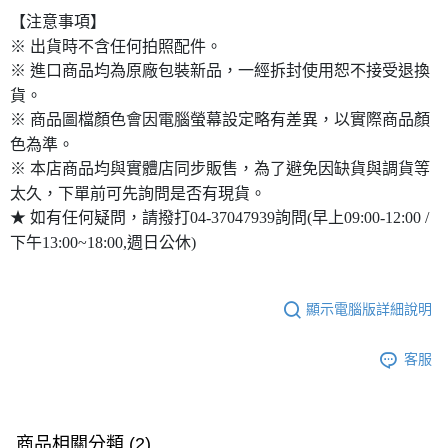
【注意事項】
※ 出貨時不含任何拍照配件。
※ 進口商品均為原廠包裝新品，一經拆封使用恕不接受退換
貨。
※ 商品圖檔顏色會因電腦螢幕設定略有差異，以實際商品顏
色為準。
※ 本店商品均與實體店同步販售，為了避免因缺貨與調貨等
太久，下單前可先詢問是否有現貨。
★ 如有任何疑問，請撥打04-37047939詢問(早上09:00-12:00 /
下午13:00~18:00,週日公休)
顯示電腦版詳細說明
客服
商品相關分類 (2)