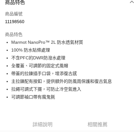
商品特色
信用卡一次付款
商品編號
信用卡分期付款
11198560
3 期 0 利率 每期
NT$1,200
21家銀行
商品特色
6 期 0 利率 每期
NT$600
21家銀行
合作金庫商業銀行
第一商業銀行
Marmot NanoPro™ 2L 防水透氣材質
華南商業銀行
彰化商業銀行
合作金庫商業銀行
第一商業銀行
超商取貨付款
100% 防水貼條處理
上海商業儲蓄銀行
台北富邦商業銀行
華南商業銀行
彰化商業銀行
國泰世華商業銀行
兆豐國際商業銀行
不含PFC的DWR防潑水處理
LINE Pay
上海商業儲蓄銀行
台北富邦商業銀行
臺灣中小企業銀行
台中商業銀行
全覆蓋、可調節的固定式風帽
國泰世華商業銀行
兆豐國際商業銀行
匯豐（台灣）商業銀行
華泰商業銀行
Apple Pay
臺灣中小企業銀行
台中商業銀行
帶蓋的拉鍊插手口袋，增添復古感
聯邦商業銀行
遠東國際商業銀行
匯豐（台灣）商業銀行
華泰商業銀行
主拉鍊配有按釦，提供額外的防風雨保護和復古氣息
街口支付
元大商業銀行
永豐商業銀行
聯邦商業銀行
遠東國際商業銀行
拉繩可調式下擺，可防止冷空氣進入
玉山商業銀行
星展（台灣）商業銀行
元大商業銀行
永豐商業銀行
悠遊付
可調節袖口帶有魔鬼氈
台新國際商業銀行
中國信託商業銀行
玉山商業銀行
星展（台灣）商業銀行
台灣樂天信用卡公司
台新國際商業銀行
中國信託商業銀行
Google Pay
台灣樂天信用卡公司
全盈+PAY
詳細說明
相關推薦
AFTEE先享後付
相關說明