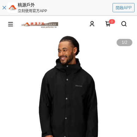
桃源戶外
開啟APP
立刻使用官方APP
0
1
/
2