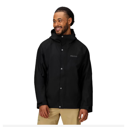
【關於「AFTEE先享後付」】
AFTEE先享後付是「在收到商品之後才付款」的支付方式。 讓您購物簡單
運送方式
便利好安心！
１．簡單：不需註冊會員、不需綁卡、不需儲值。
全家付款取貨
２．便利：只要手機號碼，簡訊認證，即可結帳。
每筆NT$60，滿NT$1,000(含以上)免運費
３．安心：先確認商品／服務後，再付款。
付款後全家取貨
【「AFTEE先享後付」結帳流程】
１．於結帳方式選擇「AFTEE先享後付」後，將跳轉至「AFTEE先享後付」
每筆NT$60，滿NT$1,000(含以上)免運費
結帳頁面，進行簡訊認證並確認金額後，即可完成結帳。
２．訂單成立數日內，您將收到繳費通知簡訊。
萊爾富取貨付款
３．收到繳費通知簡訊後14天內，點擊此簡訊中的連結，可透過四大超商／
每筆NT$60，滿NT$1,000(含以上)免運費
ATM／網路銀行／等多元方式進行付款，方視為交易完成。
※ 請注意：結帳手續完成當下不需立刻繳費，但若您需要取消訂單，請聯絡
付款後萊爾富取貨
購買商品的店家。未經商家同意取消之訂單仍視為有效，需透過AFTEE先享
後付繳納相關費用。
每筆NT$60，滿NT$1,000(含以上)免運費
※ 交易是否成功請以「AFTEE先享後付 」之結帳頁面顯示為準，若有關於
是否繳費成功／繳費後需取消欲退款等相關疑問，請聯繫「AFTEE先享後付
7-11付款取貨
客戶支援中心」
https://netprotections.freshdesk.com/support/home
每筆NT$60，滿NT$1,000(含以上)免運費
【注意事項】
１．透過由恩沛科技股份有限公司提供之「AFTEE先享後付」服務完成之交
付款後7-11取貨
易，需依本服務之必要範圍內提供個人資料，並將交易相關給付款項請求債
每筆NT$60，滿NT$1,000(含以上)免運費
權轉讓予恩沛科技股份有限公司。
２．關於個人資料處理事宜，請瀏覽以下網址：