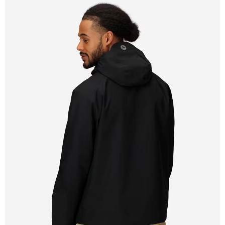
宅配到府
https://aftee.tw/terms/#terms3
３．未成年的使用者請事先徵得法定代理人或監護人之同意方可使用
每筆NT$100，滿NT$1,000(含以上)免運費
「AFTEE先享後付」，若未經同意申辦者引起之損失，本公司不負相關責
任。
桃源戶外門市取貨
４．使用「AFTEE先享後付」時，將依據個別帳號之用戶狀況，依本公司即
每筆NT$100，滿NT$1,000(含以上)免運費
時審查核予不同之上限額度；若仍有額度不足之情形，本公司將視審查結果
請求用戶進行身份認證。
宅配
５．嚴禁一人註冊多個帳號或使用他人資訊註冊。若發現惡意使用之情形，
恩沛科技股份有限公司將有權停止該用戶之使用額度並採取法律行動。
每筆NT$100，滿NT$1,000(含以上)免運費