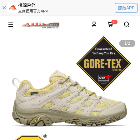
桃源戶外
開啟APP
立刻使用官方APP
0
1
/
2