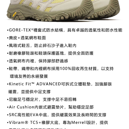
宅配到府
https://aftee.tw/terms/#terms3
３．未成年的使用者請事先徵得法定代理人或監護人之同意方可使用
每筆NT$100，滿NT$1,000(含以上)免運費
「AFTEE先享後付」，若未經同意申辦者引起之損失，本公司不負相關責
任。
桃源戶外門市取貨
４．使用「AFTEE先享後付」時，將依據個別帳號之用戶狀況，依本公司即
每筆NT$100，滿NT$1,000(含以上)免運費
時審查核予不同之上限額度；若仍有額度不足之情形，本公司將視審查結果
請求用戶進行身份認證。
宅配
５．嚴禁一人註冊多個帳號或使用他人資訊註冊。若發現惡意使用之情形，
恩沛科技股份有限公司將有權停止該用戶之使用額度並採取法律行動。
每筆NT$100，滿NT$1,000(含以上)免運費