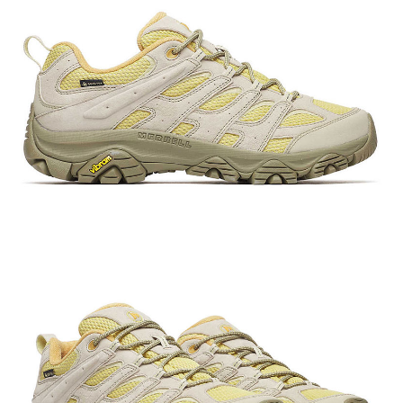
【關於「AFTEE先享後付」】
AFTEE先享後付是「在收到商品之後才付款」的支付方式。 讓您購物簡單
運送方式
便利好安心！
１．簡單：不需註冊會員、不需綁卡、不需儲值。
全家付款取貨
２．便利：只要手機號碼，簡訊認證，即可結帳。
每筆NT$60，滿NT$1,000(含以上)免運費
３．安心：先確認商品／服務後，再付款。
付款後全家取貨
【「AFTEE先享後付」結帳流程】
１．於結帳方式選擇「AFTEE先享後付」後，將跳轉至「AFTEE先享後付」
每筆NT$60，滿NT$1,000(含以上)免運費
結帳頁面，進行簡訊認證並確認金額後，即可完成結帳。
２．訂單成立數日內，您將收到繳費通知簡訊。
萊爾富取貨付款
３．收到繳費通知簡訊後14天內，點擊此簡訊中的連結，可透過四大超商／
每筆NT$60，滿NT$1,000(含以上)免運費
ATM／網路銀行／等多元方式進行付款，方視為交易完成。
※ 請注意：結帳手續完成當下不需立刻繳費，但若您需要取消訂單，請聯絡
付款後萊爾富取貨
購買商品的店家。未經商家同意取消之訂單仍視為有效，需透過AFTEE先享
後付繳納相關費用。
每筆NT$60，滿NT$1,000(含以上)免運費
※ 交易是否成功請以「AFTEE先享後付 」之結帳頁面顯示為準，若有關於
是否繳費成功／繳費後需取消欲退款等相關疑問，請聯繫「AFTEE先享後付
7-11付款取貨
客戶支援中心」
https://netprotections.freshdesk.com/support/home
每筆NT$60，滿NT$1,000(含以上)免運費
【注意事項】
１．透過由恩沛科技股份有限公司提供之「AFTEE先享後付」服務完成之交
付款後7-11取貨
易，需依本服務之必要範圍內提供個人資料，並將交易相關給付款項請求債
每筆NT$60，滿NT$1,000(含以上)免運費
權轉讓予恩沛科技股份有限公司。
２．關於個人資料處理事宜，請瀏覽以下網址：