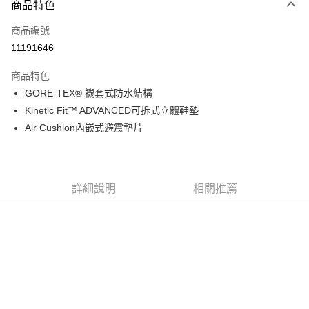
商品特色
信用卡一次付款
商品編號
信用卡分期付款
11191646
3 期 0 利率 每期
NT$1,410
21家銀行
商品特色
6 期 0 利率 每期
NT$705
21家銀行
合作金庫商業銀行
第一商業銀行
GORE-TEX® 襪套式防水結構
華南商業銀行
彰化商業銀行
合作金庫商業銀行
第一商業銀行
超商取貨付款
Kinetic Fit™ ADVANCED可拆式立體鞋墊
上海商業儲蓄銀行
台北富邦商業銀行
華南商業銀行
彰化商業銀行
國泰世華商業銀行
兆豐國際商業銀行
Air Cushion內嵌式避震墊片
LINE Pay
上海商業儲蓄銀行
台北富邦商業銀行
臺灣中小企業銀行
台中商業銀行
國泰世華商業銀行
兆豐國際商業銀行
匯豐（台灣）商業銀行
華泰商業銀行
Apple Pay
臺灣中小企業銀行
台中商業銀行
聯邦商業銀行
遠東國際商業銀行
匯豐（台灣）商業銀行
華泰商業銀行
街口支付
元大商業銀行
永豐商業銀行
詳細說明
相關推薦
聯邦商業銀行
遠東國際商業銀行
玉山商業銀行
星展（台灣）商業銀行
元大商業銀行
永豐商業銀行
悠遊付
台新國際商業銀行
中國信託商業銀行
玉山商業銀行
星展（台灣）商業銀行
台灣樂天信用卡公司
台新國際商業銀行
中國信託商業銀行
Google Pay
台灣樂天信用卡公司
全盈+PAY
AFTEE先享後付
相關說明