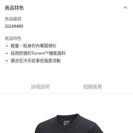
付款方式
商品特色
信用卡一次付款
商品編號
信用卡分期付款
11149460
3 期 0 利率 每期
NT$1,526
21家銀行
商品特色
6 期 0 利率 每期
NT$763
21家銀行
合作金庫商業銀行
第一商業銀行
輕量、貼身的內著圓領衫
華南商業銀行
彰化商業銀行
合作金庫商業銀行
第一商業銀行
超商取貨付款
採用舒適的Torrent™機能面料
上海商業儲蓄銀行
台北富邦商業銀行
華南商業銀行
彰化商業銀行
國泰世華商業銀行
兆豐國際商業銀行
適合在冷天從事低強度活動
LINE Pay
上海商業儲蓄銀行
台北富邦商業銀行
臺灣中小企業銀行
台中商業銀行
國泰世華商業銀行
兆豐國際商業銀行
匯豐（台灣）商業銀行
華泰商業銀行
Apple Pay
臺灣中小企業銀行
台中商業銀行
聯邦商業銀行
遠東國際商業銀行
匯豐（台灣）商業銀行
華泰商業銀行
街口支付
元大商業銀行
永豐商業銀行
詳細說明
相關推薦
聯邦商業銀行
遠東國際商業銀行
玉山商業銀行
星展（台灣）商業銀行
元大商業銀行
永豐商業銀行
悠遊付
台新國際商業銀行
中國信託商業銀行
玉山商業銀行
星展（台灣）商業銀行
台灣樂天信用卡公司
台新國際商業銀行
中國信託商業銀行
Google Pay
台灣樂天信用卡公司
全盈+PAY
AFTEE先享後付