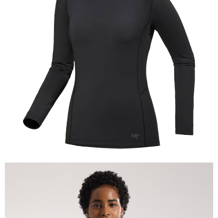
相關說明
【關於「AFTEE先享後付」】
AFTEE先享後付是「在收到商品之後才付款」的支付方式。 讓您購物簡單
運送方式
便利好安心！
１．簡單：不需註冊會員、不需綁卡、不需儲值。
全家付款取貨
２．便利：只要手機號碼，簡訊認證，即可結帳。
每筆NT$60，滿NT$1,000(含以上)免運費
３．安心：先確認商品／服務後，再付款。
付款後全家取貨
【「AFTEE先享後付」結帳流程】
１．於結帳方式選擇「AFTEE先享後付」後，將跳轉至「AFTEE先享後付」
每筆NT$60，滿NT$1,000(含以上)免運費
結帳頁面，進行簡訊認證並確認金額後，即可完成結帳。
２．訂單成立數日內，您將收到繳費通知簡訊。
萊爾富取貨付款
３．收到繳費通知簡訊後14天內，點擊此簡訊中的連結，可透過四大超商／
每筆NT$60，滿NT$1,000(含以上)免運費
ATM／網路銀行／等多元方式進行付款，方視為交易完成。
※ 請注意：結帳手續完成當下不需立刻繳費，但若您需要取消訂單，請聯絡
付款後萊爾富取貨
購買商品的店家。未經商家同意取消之訂單仍視為有效，需透過AFTEE先享
後付繳納相關費用。
每筆NT$60，滿NT$1,000(含以上)免運費
※ 交易是否成功請以「AFTEE先享後付 」之結帳頁面顯示為準，若有關於
是否繳費成功／繳費後需取消欲退款等相關疑問，請聯繫「AFTEE先享後付
7-11付款取貨
客戶支援中心」
https://netprotections.freshdesk.com/support/home
每筆NT$60，滿NT$1,000(含以上)免運費
【注意事項】
１．透過由恩沛科技股份有限公司提供之「AFTEE先享後付」服務完成之交
付款後7-11取貨
易，需依本服務之必要範圍內提供個人資料，並將交易相關給付款項請求債
每筆NT$60，滿NT$1,000(含以上)免運費
權轉讓予恩沛科技股份有限公司。