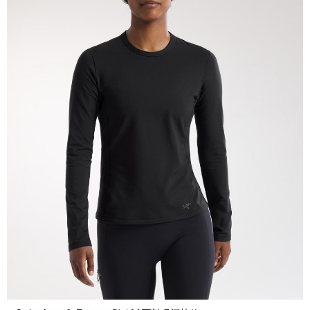
２．關於個人資料處理事宜，請瀏覽以下網址：
宅配到府
https://aftee.tw/terms/#terms3
３．未成年的使用者請事先徵得法定代理人或監護人之同意方可使用
每筆NT$100，滿NT$1,000(含以上)免運費
「AFTEE先享後付」，若未經同意申辦者引起之損失，本公司不負相關責
任。
桃源戶外門市取貨
４．使用「AFTEE先享後付」時，將依據個別帳號之用戶狀況，依本公司即
每筆NT$100，滿NT$1,000(含以上)免運費
時審查核予不同之上限額度；若仍有額度不足之情形，本公司將視審查結果
請求用戶進行身份認證。
宅配
５．嚴禁一人註冊多個帳號或使用他人資訊註冊。若發現惡意使用之情形，
恩沛科技股份有限公司將有權停止該用戶之使用額度並採取法律行動。
每筆NT$100，滿NT$1,000(含以上)免運費