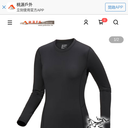
桃源戶外
開啟APP
立刻使用官方APP
0
1
/
2