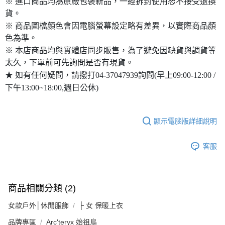
※ 進口商品均為原廠包裝新品，一經拆封使用恕不接受退換
貨。
※ 商品圖檔顏色會因電腦螢幕設定略有差異，以實際商品顏
色為準。
※ 本店商品均與實體店同步販售，為了避免因缺貨與調貨等
太久，下單前可先詢問是否有現貨。
★ 如有任何疑問，請撥打04-37047939詢問(早上09:00-12:00 /
下午13:00~18:00,週日公休)
顯示電腦版詳細說明
客服
商品相關分類 (2)
女款戶外│休閒服飾
├ 女 保暖上衣
品牌專區
Arc'teryx 始祖鳥