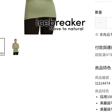
數量
※ 本商品
付款與運
超取滿NT$
付款方式
商品特色
信用卡一
商品編號
11114474
信用卡分
商品特色
3 期 
採用1
6 期 
合作金
美麗諾
華南商
美麗諾
合作金
超商取貨