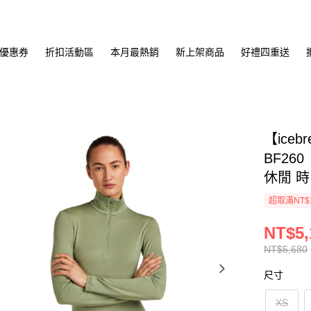
優惠券
折扣活動區
本月最熱銷
新上架商品
好禮四重送
【ice
BF26
休閒 時
超取滿NT$
NT$5,
NT$5,680
尺寸
XS