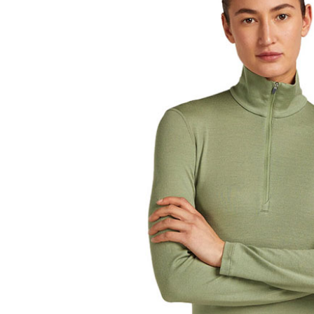
付」結帳
每筆NT$6
２．訂單
３．收到繳
萊爾富取
／ATM／
每筆NT$6
※ 請注意
絡購買商品
先享後付
付款後萊
※ 交易是
每筆NT$6
是否繳費成
付客戶支
7-11付款
【注意事
每筆NT$6
１．透過由
交易，需
付款後7-1
求債權轉
每筆NT$6
２．關於
https://aft
宅配到府
３．未成
「AFTE
每筆NT$1
任。
４．使用「
桃源戶外
即時審查
每筆NT$1
結果請求
５．嚴禁
宅配
形，恩沛