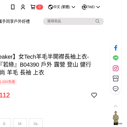
0
中文 (繁體)
TWD
攜手同享戶外好禮
breaker】女Tech羊毛半開襟長袖上衣-
0『若綠』B04390 戶外 露營 登山 健行
尚 羊毛 長袖 上衣
1,000免運
112
S
M
XL