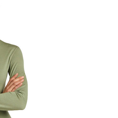
頁面，進行簡訊認證並確認金額後，即可完成結帳。
0，滿NT$1,000(含以上)免運費
成立數日內，您將收到繳費通知簡訊。
費通知簡訊後14天內，點擊此簡訊中的連結，可透過四大超商
貨付款
網路銀行／等多元方式進行付款，方視為交易完成。
0，滿NT$1,000(含以上)免運費
：結帳手續完成當下不需立刻繳費，但若您需要取消訂單，請聯
的店家。未經商家同意取消之訂單仍視為有效，需透過AFTEE
繳納相關費用。
爾富取貨
否成功請以「AFTEE先享後付 」之結帳頁面顯示為準，若有關於
0，滿NT$1,000(含以上)免運費
功／繳費後需取消欲退款等相關疑問，請聯繫「AFTEE先享後
援中心」
https://netprotections.freshdesk.com/support/home
取貨
項】
0，滿NT$1,000(含以上)免運費
恩沛科技股份有限公司提供之「AFTEE先享後付」服務完成之
依本服務之必要範圍內提供個人資料，並將交易相關給付款項請
1取貨
讓予恩沛科技股份有限公司。
0，滿NT$1,000(含以上)免運費
個人資料處理事宜，請瀏覽以下網址：
ee.tw/terms/#terms3
年的使用者請事先徵得法定代理人或監護人之同意方可使用
E先享後付」，若未經同意申辦者引起之損失，本公司不負相關責
00，滿NT$1,000(含以上)免運費
AFTEE先享後付」時，將依據個別帳號之用戶狀況，依本公司
門市取貨
核予不同之上限額度；若仍有額度不足之情形，本公司將視審查
00，滿NT$1,000(含以上)免運費
用戶進行身份認證。
一人註冊多個帳號或使用他人資訊註冊。若發現惡意使用之情
科技股份有限公司將有權停止該用戶之使用額度並採取法律行