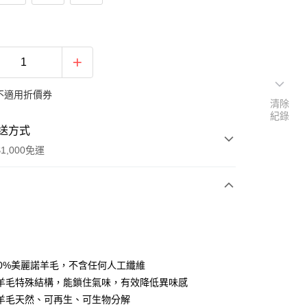
不適用折價券
清除
紀錄
送方式
1,000免運
次付款
期付款
0 利率 每期
NT$1,704
21家銀行
00%美麗諾羊毛，不含任何人工纖維
0 利率 每期
NT$852
21家銀行
庫商業銀行
第一商業銀行
羊毛特殊結構，能鎖住氣味，有效降低異味感
業銀行
彰化商業銀行
羊毛天然、可再生、可生物分解
庫商業銀行
第一商業銀行
付款