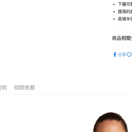
上海商
華南商
下擺可
國泰世
LINE Pay
上海商
錯落的
臺灣中
國泰世
高領半
匯豐（
Apple Pay
臺灣中
聯邦商
匯豐（
街口支付
元大商
聯邦商
商品相關分
玉山商
元大商
悠遊付
台新國
玉山商
女款戶外│
台灣樂
台新國
Google Pa
分享
台灣樂
品牌專區
全盈+PAY
AFTEE先
相關說明
說明
相關推薦
【關於「A
AFTEE
便利好安
運送方式
１．簡單
２．便利
全家付款
３．安心
每筆NT$6
【「AFT
付款後全
１．於結帳