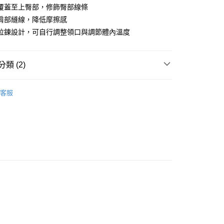
業儲蓄銀行
台北富邦商業銀行
業銀行
彰化商業銀行
覆蓋至上臀部，修飾臀部線條
華商業銀行
兆豐國際商業銀行
業儲蓄銀行
台北富邦商業銀行
肩部縫線，降低摩擦感
小企業銀行
台中商業銀行
華商業銀行
兆豐國際商業銀行
拉鍊設計，可自行調整領口與調節體內溫度
台灣）商業銀行
華泰商業銀行
小企業銀行
台中商業銀行
業銀行
遠東國際商業銀行
台灣）商業銀行
華泰商業銀行
業銀行
永豐商業銀行
業銀行
遠東國際商業銀行
類 (2)
業銀行
星展（台灣）商業銀行
業銀行
永豐商業銀行
際商業銀行
中國信託商業銀行
業銀行
星展（台灣）商業銀行
休閒服飾
├ 女 保暖上衣
天信用卡公司
際商業銀行
中國信託商業銀行
y
客服
天信用卡公司
icebreaker 紐西蘭
享後付
FTEE先享後付」】
先享後付是「在收到商品之後才付款」的支付方式。 讓您購物簡單
心！
：不需註冊會員、不需綁卡、不需儲值。
：只要手機號碼，簡訊認證，即可結帳。
取貨
：先確認商品／服務後，再付款。
0，滿NT$1,000(含以上)免運費
EE先享後付」結帳流程】
家取貨
方式選擇「AFTEE先享後付」後，將跳轉至「AFTEE先享後