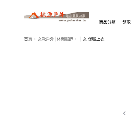
商品分類
領取
首頁
女款戶外│休閒服飾
├ 女 保暖上衣