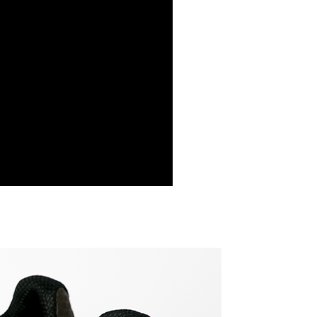
成立數日內，您將收到繳費通知簡訊。
費通知簡訊後14天內，點擊此簡訊中的連結，可透過四大超商
貨付款
網路銀行／等多元方式進行付款，方視為交易完成。
0，滿NT$1,000(含以上)免運費
：結帳手續完成當下不需立刻繳費，但若您需要取消訂單，請聯
的店家。未經商家同意取消之訂單仍視為有效，需透過AFTEE
繳納相關費用。
爾富取貨
否成功請以「AFTEE先享後付 」之結帳頁面顯示為準，若有關於
0，滿NT$1,000(含以上)免運費
功／繳費後需取消欲退款等相關疑問，請聯繫「AFTEE先享後
援中心」
https://netprotections.freshdesk.com/support/home
取貨
項】
0，滿NT$1,000(含以上)免運費
恩沛科技股份有限公司提供之「AFTEE先享後付」服務完成之
依本服務之必要範圍內提供個人資料，並將交易相關給付款項請
1取貨
讓予恩沛科技股份有限公司。
0，滿NT$1,000(含以上)免運費
個人資料處理事宜，請瀏覽以下網址：
ee.tw/terms/#terms3
年的使用者請事先徵得法定代理人或監護人之同意方可使用
E先享後付」，若未經同意申辦者引起之損失，本公司不負相關責
00，滿NT$1,000(含以上)免運費
AFTEE先享後付」時，將依據個別帳號之用戶狀況，依本公司
門市取貨
核予不同之上限額度；若仍有額度不足之情形，本公司將視審查
00，滿NT$1,000(含以上)免運費
用戶進行身份認證。
一人註冊多個帳號或使用他人資訊註冊。若發現惡意使用之情
科技股份有限公司將有權停止該用戶之使用額度並採取法律行
00，滿NT$1,000(含以上)免運費