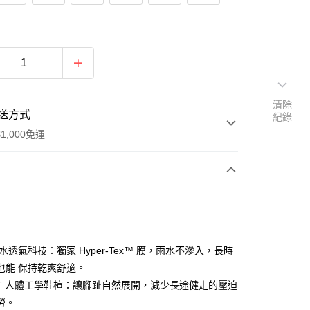
清除
送方式
紀錄
1,000免運
次付款
期付款
0 利率 每期
NT$1,593
21家銀行
防水透氣科技：獨家 Hyper-Tex™ 膜，雨水不滲入，長時
0 利率 每期
NT$796
21家銀行
庫商業銀行
第一商業銀行
也能 保持乾爽舒適。
業銀行
彰化商業銀行
tFIT 人體工學鞋楦：讓腳趾自然展開，減少長途健走的壓迫
庫商業銀行
第一商業銀行
付款
業儲蓄銀行
台北富邦商業銀行
業銀行
彰化商業銀行
勞。
華商業銀行
兆豐國際商業銀行