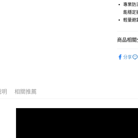
LINE Pay
上海商
專業防
臺灣中
國泰世
能穩定
匯豐（
Apple Pay
臺灣中
聯邦商
輕量避
匯豐（
街口支付
元大商
聯邦商
玉山商
元大商
悠遊付
台新國
商品相關分
玉山商
台灣樂
台新國
Google Pa
鞋類│襪子
台灣樂
分享
全盈+PAY
品牌專區
AFTEE先
相關說明
【關於「A
AFTEE
說明
相關推薦
便利好安
運送方式
１．簡單
２．便利
全家付款
３．安心
每筆NT$6
【「AFT
付款後全
１．於結帳
付」結帳
每筆NT$6