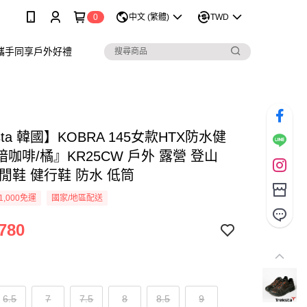
0
中文 (繁體)
TWD
攜手同享戶外好禮
ksta 韓國】KOBRA 145女款HTX防水健
咖啡/橘』KR25CW 戶外 露營 登山
閒鞋 健行鞋 防水 低筒
1,000免運
國家/地區配送
780
6.5
7
7.5
8
8.5
9