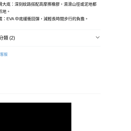
業儲蓄銀行
台北富邦商業銀行
滑大底：深刻紋路搭配高摩擦橡膠，濕滑山徑或泥地都
小企業銀行
台中商業銀行
華商業銀行
兆豐國際商業銀行
抓地。
台灣）商業銀行
華泰商業銀行
小企業銀行
台中商業銀行
業銀行
遠東國際商業銀行
震：EVA 中底緩衝回彈，減輕長時間步行的負擔。
台灣）商業銀行
華泰商業銀行
業銀行
永豐商業銀行
業銀行
遠東國際商業銀行
業銀行
星展（台灣）商業銀行
業銀行
永豐商業銀行
際商業銀行
中國信託商業銀行
類 (2)
業銀行
星展（台灣）商業銀行
天信用卡公司
際商業銀行
中國信託商業銀行
y
 專區
├ 男 健行鞋
天信用卡公司
客服
Treksta
享後付
FTEE先享後付」】
先享後付是「在收到商品之後才付款」的支付方式。 讓您購物簡單
心！
：不需註冊會員、不需綁卡、不需儲值。
：只要手機號碼，簡訊認證，即可結帳。
取貨
：先確認商品／服務後，再付款。
0，滿NT$1,000(含以上)免運費
EE先享後付」結帳流程】
家取貨
方式選擇「AFTEE先享後付」後，將跳轉至「AFTEE先享後
頁面，進行簡訊認證並確認金額後，即可完成結帳。
0，滿NT$1,000(含以上)免運費