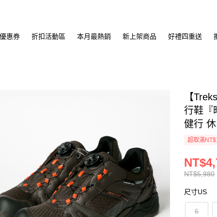
優惠券
折扣活動區
本月最熱銷
新上架商品
好禮四重送
【Tre
行鞋『暗
健行 休
超取滿NT$
NT$4,
NT$5,980
尺寸US
6