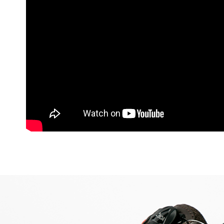
２．訂單
３．收到繳
萊爾富取
／ATM／
每筆NT$6
※ 請注意
絡購買商品
先享後付
付款後萊
※ 交易是
每筆NT$6
是否繳費成
付客戶支
7-11付款
【注意事
每筆NT$6
１．透過由
交易，需
付款後7-1
求債權轉
每筆NT$6
２．關於
https://aft
宅配到府
３．未成
「AFTE
每筆NT$1
任。
４．使用「
桃源戶外
即時審查
每筆NT$1
結果請求
５．嚴禁
宅配
形，恩沛
動。
每筆NT$1