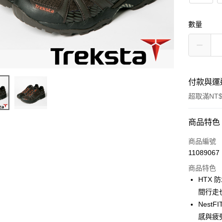
數量
付款與運
超取滿NT$
付款方式
商品特色
信用卡一
商品編號
11089067
信用卡分
商品特色
3 期 
HTX 
6 期 
合作金
間行走
華南商
Nes
合作金
超商取貨
上海商
華南商
感與疲
國泰世