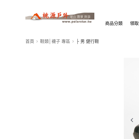
商品分類
領取
首頁
鞋類│襪子 專區
├ 男 健行鞋