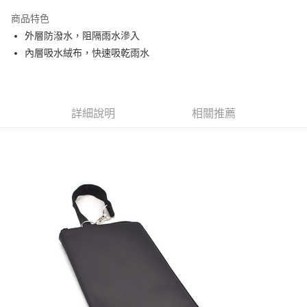
3 期 0 利率 每期
NT$33
21家銀行
商品特色
6 期 0 利率 每期
NT$16
21家銀行
合作金庫商業銀行
第一商業銀行
外層防潑水，阻隔雨水滲入
華南商業銀行
彰化商業銀行
合作金庫商業銀行
第一商業銀行
超商取貨付款
內層吸水絨布，快速吸乾雨水
上海商業儲蓄銀行
台北富邦商業銀行
華南商業銀行
彰化商業銀行
國泰世華商業銀行
兆豐國際商業銀行
LINE Pay
上海商業儲蓄銀行
台北富邦商業銀行
臺灣中小企業銀行
台中商業銀行
國泰世華商業銀行
兆豐國際商業銀行
匯豐（台灣）商業銀行
華泰商業銀行
Apple Pay
臺灣中小企業銀行
台中商業銀行
聯邦商業銀行
遠東國際商業銀行
詳細說明
相關推薦
匯豐（台灣）商業銀行
華泰商業銀行
街口支付
元大商業銀行
永豐商業銀行
聯邦商業銀行
遠東國際商業銀行
玉山商業銀行
星展（台灣）商業銀行
元大商業銀行
永豐商業銀行
悠遊付
台新國際商業銀行
中國信託商業銀行
玉山商業銀行
星展（台灣）商業銀行
台灣樂天信用卡公司
台新國際商業銀行
中國信託商業銀行
Google Pay
台灣樂天信用卡公司
全盈+PAY
AFTEE先享後付
相關說明
【關於「AFTEE先享後付」】
AFTEE先享後付是「在收到商品之後才付款」的支付方式。 讓您購物簡單
運送方式
便利好安心！
１．簡單：不需註冊會員、不需綁卡、不需儲值。
全家付款取貨