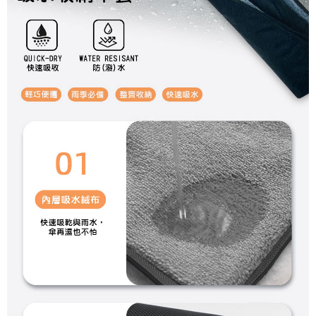
４．使用「AFTEE先享後付」時，將依據個別帳號之用戶狀況，依本公司即
每筆NT$100，滿NT$1,000(含以上)免運費
時審查核予不同之上限額度；若仍有額度不足之情形，本公司將視審查結果
請求用戶進行身份認證。
宅配
５．嚴禁一人註冊多個帳號或使用他人資訊註冊。若發現惡意使用之情形，
恩沛科技股份有限公司將有權停止該用戶之使用額度並採取法律行動。
每筆NT$100，滿NT$1,000(含以上)免運費