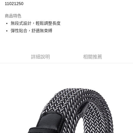
11021250
3 期 0 利率 每期
NT$116
21家銀行
商品特色
6 期 0 利率 每期
NT$58
21家銀行
合作金庫商業銀行
第一商業銀行
無段式設計，輕鬆調整長度
華南商業銀行
彰化商業銀行
合作金庫商業銀行
第一商業銀行
超商取貨付款
彈性貼合，舒適無束縛
上海商業儲蓄銀行
台北富邦商業銀行
華南商業銀行
彰化商業銀行
國泰世華商業銀行
兆豐國際商業銀行
LINE Pay
上海商業儲蓄銀行
台北富邦商業銀行
臺灣中小企業銀行
台中商業銀行
國泰世華商業銀行
兆豐國際商業銀行
匯豐（台灣）商業銀行
華泰商業銀行
Apple Pay
臺灣中小企業銀行
台中商業銀行
聯邦商業銀行
遠東國際商業銀行
詳細說明
相關推薦
匯豐（台灣）商業銀行
華泰商業銀行
街口支付
元大商業銀行
永豐商業銀行
聯邦商業銀行
遠東國際商業銀行
玉山商業銀行
星展（台灣）商業銀行
元大商業銀行
永豐商業銀行
悠遊付
台新國際商業銀行
中國信託商業銀行
玉山商業銀行
星展（台灣）商業銀行
台灣樂天信用卡公司
台新國際商業銀行
中國信託商業銀行
Google Pay
台灣樂天信用卡公司
全盈+PAY
AFTEE先享後付
相關說明
【關於「AFTEE先享後付」】
AFTEE先享後付是「在收到商品之後才付款」的支付方式。 讓您購物簡單
運送方式
便利好安心！