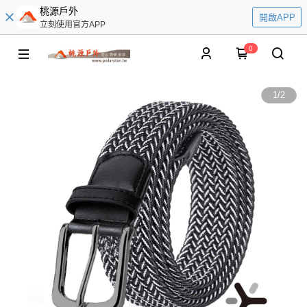
桃源戶外
開啟APP
立刻使用官方APP
0
1
/
2