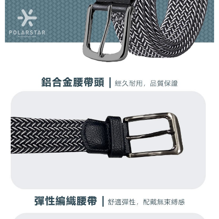
任。
桃源戶外門市取貨
４．使用「AFTEE先享後付」時，將依據個別帳號之用戶狀況，依本公司即
每筆NT$100，滿NT$1,000(含以上)免運費
時審查核予不同之上限額度；若仍有額度不足之情形，本公司將視審查結果
請求用戶進行身份認證。
宅配
５．嚴禁一人註冊多個帳號或使用他人資訊註冊。若發現惡意使用之情形，
恩沛科技股份有限公司將有權停止該用戶之使用額度並採取法律行動。
每筆NT$100，滿NT$1,000(含以上)免運費