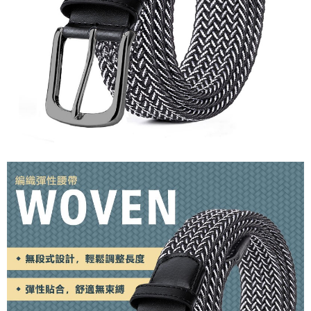
１．簡單：不需註冊會員、不需綁卡、不需儲值。
全家付款取貨
２．便利：只要手機號碼，簡訊認證，即可結帳。
每筆NT$60，滿NT$1,000(含以上)免運費
３．安心：先確認商品／服務後，再付款。
付款後全家取貨
【「AFTEE先享後付」結帳流程】
１．於結帳方式選擇「AFTEE先享後付」後，將跳轉至「AFTEE先享後付」
每筆NT$60，滿NT$1,000(含以上)免運費
結帳頁面，進行簡訊認證並確認金額後，即可完成結帳。
２．訂單成立數日內，您將收到繳費通知簡訊。
萊爾富取貨付款
３．收到繳費通知簡訊後14天內，點擊此簡訊中的連結，可透過四大超商／
每筆NT$60，滿NT$1,000(含以上)免運費
ATM／網路銀行／等多元方式進行付款，方視為交易完成。
※ 請注意：結帳手續完成當下不需立刻繳費，但若您需要取消訂單，請聯絡
付款後萊爾富取貨
購買商品的店家。未經商家同意取消之訂單仍視為有效，需透過AFTEE先享
後付繳納相關費用。
每筆NT$60，滿NT$1,000(含以上)免運費
※ 交易是否成功請以「AFTEE先享後付 」之結帳頁面顯示為準，若有關於
是否繳費成功／繳費後需取消欲退款等相關疑問，請聯繫「AFTEE先享後付
7-11付款取貨
客戶支援中心」
https://netprotections.freshdesk.com/support/home
每筆NT$60，滿NT$1,000(含以上)免運費
【注意事項】
１．透過由恩沛科技股份有限公司提供之「AFTEE先享後付」服務完成之交
付款後7-11取貨
易，需依本服務之必要範圍內提供個人資料，並將交易相關給付款項請求債
每筆NT$60，滿NT$1,000(含以上)免運費
權轉讓予恩沛科技股份有限公司。
２．關於個人資料處理事宜，請瀏覽以下網址：
宅配到府
https://aftee.tw/terms/#terms3
３．未成年的使用者請事先徵得法定代理人或監護人之同意方可使用
每筆NT$100，滿NT$1,000(含以上)免運費
「AFTEE先享後付」，若未經同意申辦者引起之損失，本公司不負相關責