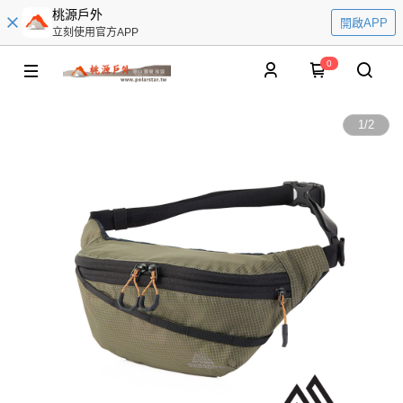
桃源戶外
開啟APP
立刻使用官方APP
0
1
/
2