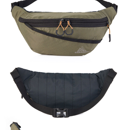
任。
桃源戶外門市取貨
４．使用「AFTEE先享後付」時，將依據個別帳號之用戶狀況，依本公司即
每筆NT$100，滿NT$1,000(含以上)免運費
時審查核予不同之上限額度；若仍有額度不足之情形，本公司將視審查結果
請求用戶進行身份認證。
宅配
５．嚴禁一人註冊多個帳號或使用他人資訊註冊。若發現惡意使用之情形，
恩沛科技股份有限公司將有權停止該用戶之使用額度並採取法律行動。
每筆NT$100，滿NT$1,000(含以上)免運費