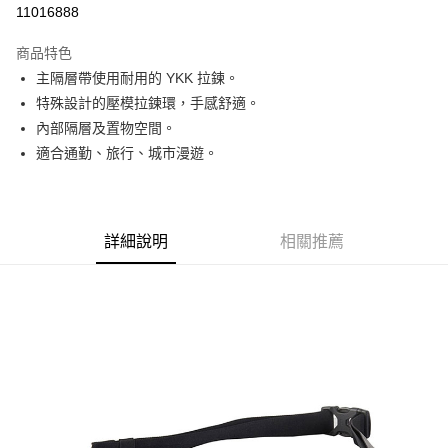
11016888
3 期 0 利率 每期
NT$383
21家銀行
商品特色
6 期 0 利率 每期
NT$191
21家銀行
合作金庫商業銀行
第一商業銀行
主隔層帶使用耐用的 YKK 拉鍊。
華南商業銀行
彰化商業銀行
合作金庫商業銀行
第一商業銀行
超商取貨付款
特殊設計的壓模拉鍊環，手感舒適。
上海商業儲蓄銀行
台北富邦商業銀行
華南商業銀行
彰化商業銀行
國泰世華商業銀行
兆豐國際商業銀行
內部隔層及置物空間。
LINE Pay
上海商業儲蓄銀行
台北富邦商業銀行
臺灣中小企業銀行
台中商業銀行
適合通勤、旅行、城市漫遊。
國泰世華商業銀行
兆豐國際商業銀行
匯豐（台灣）商業銀行
華泰商業銀行
Apple Pay
臺灣中小企業銀行
台中商業銀行
聯邦商業銀行
遠東國際商業銀行
匯豐（台灣）商業銀行
華泰商業銀行
街口支付
元大商業銀行
永豐商業銀行
聯邦商業銀行
遠東國際商業銀行
玉山商業銀行
星展（台灣）商業銀行
元大商業銀行
永豐商業銀行
詳細說明
相關推薦
悠遊付
台新國際商業銀行
中國信託商業銀行
玉山商業銀行
星展（台灣）商業銀行
台灣樂天信用卡公司
台新國際商業銀行
中國信託商業銀行
Google Pay
台灣樂天信用卡公司
全盈+PAY
AFTEE先享後付
相關說明
【關於「AFTEE先享後付」】
AFTEE先享後付是「在收到商品之後才付款」的支付方式。 讓您購物簡單
運送方式
便利好安心！