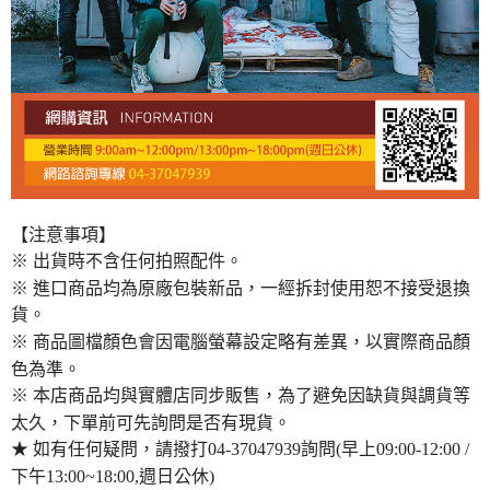
【注意事項】
※ 出貨時不含任何拍照配件。
※ 進口商品均為原廠包裝新品，一經拆封使用恕不接受退換
貨。
※ 商品圖檔顏色會因電腦螢幕設定略有差異，以實際商品顏
色為準。
※ 本店商品均與實體店同步販售，為了避免因缺貨與調貨等
太久，下單前可先詢問是否有現貨。
★ 如有任何疑問，請撥打04-37047939詢問(早上09:00-12:00 /
下午13:00~18:00,週日公休)