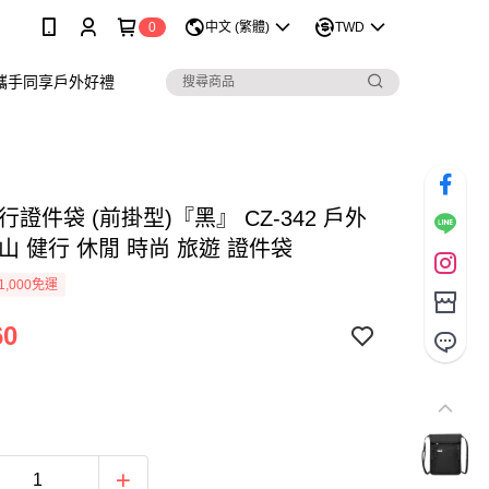
0
中文 (繁體)
TWD
攜手同享戶外好禮
旅行證件袋 (前掛型)『黑』 CZ-342 戶外
山 健行 休閒 時尚 旅遊 證件袋
1,000免運
60