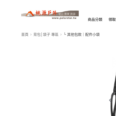
商品分類
領取
首頁
背包│袋子 專區
└ 其他包款｜配件小袋