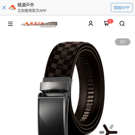
桃源戶外
開啟APP
立刻使用官方APP
0
1
/
2