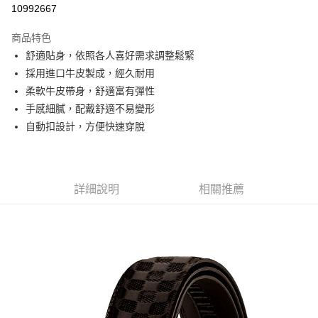
10992667
3 期 0 利率 每期
NT$193
21家銀行
商品特色
6 期 0 利率 每期
NT$96
21家銀行
合作金庫商業銀行
第一商業銀行
舒適貼身，依照各人喜好需求調整鬆緊
華南商業銀行
彰化商業銀行
合作金庫商業銀行
第一商業銀行
超商取貨付款
採用進口牛皮製成，經久耐用
上海商業儲蓄銀行
台北富邦商業銀行
華南商業銀行
彰化商業銀行
國泰世華商業銀行
兆豐國際商業銀行
柔軟牛皮帶身，舒適富有彈性
LINE Pay
上海商業儲蓄銀行
台北富邦商業銀行
臺灣中小企業銀行
台中商業銀行
手感細膩，配戴舒適不易變形
國泰世華商業銀行
兆豐國際商業銀行
匯豐（台灣）商業銀行
華泰商業銀行
Apple Pay
臺灣中小企業銀行
台中商業銀行
自動扣設計，方便快速穿脫
聯邦商業銀行
遠東國際商業銀行
匯豐（台灣）商業銀行
華泰商業銀行
街口支付
元大商業銀行
永豐商業銀行
聯邦商業銀行
遠東國際商業銀行
玉山商業銀行
星展（台灣）商業銀行
元大商業銀行
永豐商業銀行
悠遊付
台新國際商業銀行
中國信託商業銀行
玉山商業銀行
星展（台灣）商業銀行
詳細說明
相關推薦
台灣樂天信用卡公司
台新國際商業銀行
中國信託商業銀行
Google Pay
台灣樂天信用卡公司
全盈+PAY
AFTEE先享後付
相關說明
【關於「AFTEE先享後付」】
AFTEE先享後付是「在收到商品之後才付款」的支付方式。 讓您購物簡單
運送方式
便利好安心！