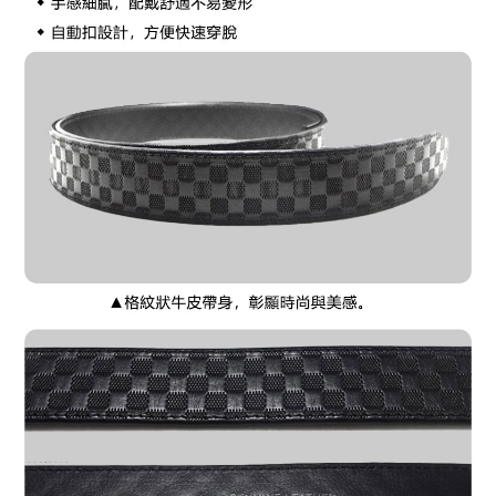
任。
桃源戶外門市取貨
４．使用「AFTEE先享後付」時，將依據個別帳號之用戶狀況，依本公司即
每筆NT$100，滿NT$1,000(含以上)免運費
時審查核予不同之上限額度；若仍有額度不足之情形，本公司將視審查結果
請求用戶進行身份認證。
宅配
５．嚴禁一人註冊多個帳號或使用他人資訊註冊。若發現惡意使用之情形，
恩沛科技股份有限公司將有權停止該用戶之使用額度並採取法律行動。
每筆NT$100，滿NT$1,000(含以上)免運費