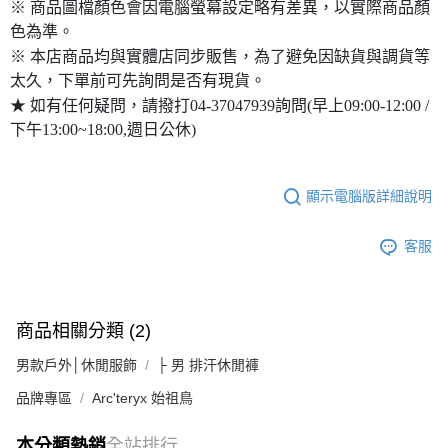
※ 商品圖檔顏色會因電腦螢幕設定略有差異，以實際商品顏
色為準。
※ 本店商品均與實體店同步販售，為了避免因缺貨與調貨等
太久，下單前可先詢問是否有現貨。
★ 如有任何疑問，請撥打04-37047939詢問(早上09:00-12:00 /
下午13:00~18:00,週日公休)
顯示電腦版詳細說明
客服
商品相關分類 (2)
男款戶外│休閒服飾
├ 男 排汗休閒褲
品牌專區
Arc'teryx 始祖鳥
本分類熱銷
全站排行