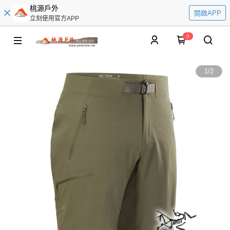
桃源戶外
開啟APP
立刻使用官方APP
0
1
/
2