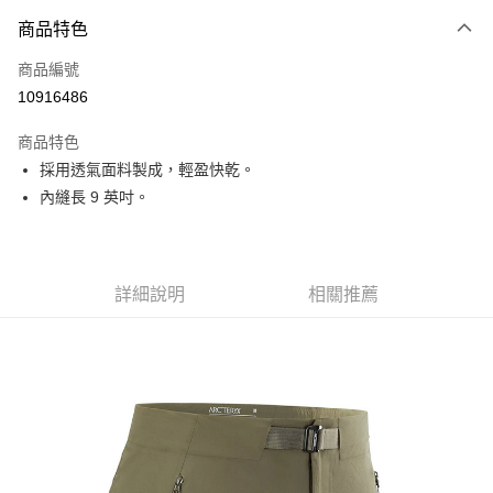
付款方式
商品特色
信用卡一次付款
商品編號
信用卡分期付款
10916486
3 期 0 利率 每期
NT$1,660
21家銀行
商品特色
6 期 0 利率 每期
NT$830
21家銀行
合作金庫商業銀行
第一商業銀行
採用透氣面料製成，輕盈快乾。
華南商業銀行
彰化商業銀行
合作金庫商業銀行
第一商業銀行
超商取貨付款
內縫長 9 英吋。
上海商業儲蓄銀行
台北富邦商業銀行
華南商業銀行
彰化商業銀行
國泰世華商業銀行
兆豐國際商業銀行
LINE Pay
上海商業儲蓄銀行
台北富邦商業銀行
臺灣中小企業銀行
台中商業銀行
國泰世華商業銀行
兆豐國際商業銀行
匯豐（台灣）商業銀行
華泰商業銀行
Apple Pay
臺灣中小企業銀行
台中商業銀行
聯邦商業銀行
遠東國際商業銀行
詳細說明
相關推薦
匯豐（台灣）商業銀行
華泰商業銀行
街口支付
元大商業銀行
永豐商業銀行
聯邦商業銀行
遠東國際商業銀行
玉山商業銀行
星展（台灣）商業銀行
元大商業銀行
永豐商業銀行
悠遊付
台新國際商業銀行
中國信託商業銀行
玉山商業銀行
星展（台灣）商業銀行
台灣樂天信用卡公司
台新國際商業銀行
中國信託商業銀行
Google Pay
台灣樂天信用卡公司
全盈+PAY
AFTEE先享後付