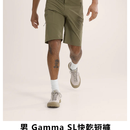
２．關於個人資料處理事宜，請瀏覽以下網址：
宅配到府
https://aftee.tw/terms/#terms3
３．未成年的使用者請事先徵得法定代理人或監護人之同意方可使用
每筆NT$100，滿NT$1,000(含以上)免運費
「AFTEE先享後付」，若未經同意申辦者引起之損失，本公司不負相關責
任。
桃源戶外門市取貨
４．使用「AFTEE先享後付」時，將依據個別帳號之用戶狀況，依本公司即
每筆NT$100，滿NT$1,000(含以上)免運費
時審查核予不同之上限額度；若仍有額度不足之情形，本公司將視審查結果
請求用戶進行身份認證。
宅配
５．嚴禁一人註冊多個帳號或使用他人資訊註冊。若發現惡意使用之情形，
恩沛科技股份有限公司將有權停止該用戶之使用額度並採取法律行動。
每筆NT$100，滿NT$1,000(含以上)免運費