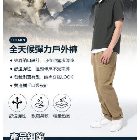
宅配到府
https://aftee.tw/terms/#terms3
３．未成年的使用者請事先徵得法定代理人或監護人之同意方可使用
每筆NT$100，滿NT$1,000(含以上)免運費
「AFTEE先享後付」，若未經同意申辦者引起之損失，本公司不負相關責
任。
桃源戶外門市取貨
４．使用「AFTEE先享後付」時，將依據個別帳號之用戶狀況，依本公司即
每筆NT$100，滿NT$1,000(含以上)免運費
時審查核予不同之上限額度；若仍有額度不足之情形，本公司將視審查結果
請求用戶進行身份認證。
宅配
５．嚴禁一人註冊多個帳號或使用他人資訊註冊。若發現惡意使用之情形，
恩沛科技股份有限公司將有權停止該用戶之使用額度並採取法律行動。
每筆NT$100，滿NT$1,000(含以上)免運費