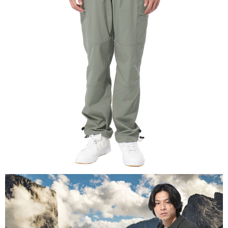
【關於「AFTEE先享後付」】
AFTEE先享後付是「在收到商品之後才付款」的支付方式。 讓您購物簡單
運送方式
便利好安心！
１．簡單：不需註冊會員、不需綁卡、不需儲值。
全家付款取貨
２．便利：只要手機號碼，簡訊認證，即可結帳。
每筆NT$60，滿NT$1,000(含以上)免運費
３．安心：先確認商品／服務後，再付款。
付款後全家取貨
【「AFTEE先享後付」結帳流程】
１．於結帳方式選擇「AFTEE先享後付」後，將跳轉至「AFTEE先享後付」
每筆NT$60，滿NT$1,000(含以上)免運費
結帳頁面，進行簡訊認證並確認金額後，即可完成結帳。
２．訂單成立數日內，您將收到繳費通知簡訊。
萊爾富取貨付款
３．收到繳費通知簡訊後14天內，點擊此簡訊中的連結，可透過四大超商／
每筆NT$60，滿NT$1,000(含以上)免運費
ATM／網路銀行／等多元方式進行付款，方視為交易完成。
※ 請注意：結帳手續完成當下不需立刻繳費，但若您需要取消訂單，請聯絡
付款後萊爾富取貨
購買商品的店家。未經商家同意取消之訂單仍視為有效，需透過AFTEE先享
後付繳納相關費用。
每筆NT$60，滿NT$1,000(含以上)免運費
※ 交易是否成功請以「AFTEE先享後付 」之結帳頁面顯示為準，若有關於
是否繳費成功／繳費後需取消欲退款等相關疑問，請聯繫「AFTEE先享後付
7-11付款取貨
客戶支援中心」
https://netprotections.freshdesk.com/support/home
每筆NT$60，滿NT$1,000(含以上)免運費
【注意事項】
１．透過由恩沛科技股份有限公司提供之「AFTEE先享後付」服務完成之交
付款後7-11取貨
易，需依本服務之必要範圍內提供個人資料，並將交易相關給付款項請求債
每筆NT$60，滿NT$1,000(含以上)免運費
權轉讓予恩沛科技股份有限公司。
２．關於個人資料處理事宜，請瀏覽以下網址：