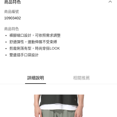
商品特色
信用卡一次付款
商品編號
信用卡分期付款
10903402
3 期 0 利率 每期
NT$526
21家銀行
商品特色
6 期 0 利率 每期
NT$263
21家銀行
合作金庫商業銀行
第一商業銀行
褲腳縮口設計，可依照需求調整
華南商業銀行
彰化商業銀行
合作金庫商業銀行
第一商業銀行
超商取貨付款
舒適彈性，運動伸展不受束縛
上海商業儲蓄銀行
台北富邦商業銀行
華南商業銀行
彰化商業銀行
國泰世華商業銀行
兆豐國際商業銀行
剪裁俐落有型，時尚穿搭LOOK
LINE Pay
上海商業儲蓄銀行
台北富邦商業銀行
臺灣中小企業銀行
台中商業銀行
雙邊插手口袋設計
國泰世華商業銀行
兆豐國際商業銀行
匯豐（台灣）商業銀行
華泰商業銀行
Apple Pay
臺灣中小企業銀行
台中商業銀行
聯邦商業銀行
遠東國際商業銀行
匯豐（台灣）商業銀行
華泰商業銀行
街口支付
元大商業銀行
永豐商業銀行
聯邦商業銀行
遠東國際商業銀行
玉山商業銀行
星展（台灣）商業銀行
元大商業銀行
永豐商業銀行
詳細說明
相關推薦
悠遊付
台新國際商業銀行
中國信託商業銀行
玉山商業銀行
星展（台灣）商業銀行
台灣樂天信用卡公司
台新國際商業銀行
中國信託商業銀行
Google Pay
台灣樂天信用卡公司
全盈+PAY
AFTEE先享後付
相關說明