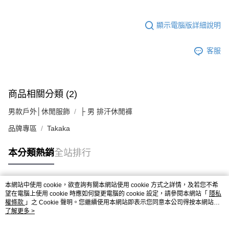
顯示電腦版詳細說明
客服
商品相關分類 (2)
男款戶外│休閒服飾
├ 男 排汗休閒褲
品牌專區
Takaka
本分類熱銷
全站排行
本網站中使用 cookie，欲查詢有關本網站使用 cookie 方式之詳情，及若您不希
熱門標籤
望在電腦上使用 cookie 時應如何變更電腦的 cookie 設定，請參閱本網站「
隱私
權條款
」之 Cookie 聲明。您繼續使用本網站即表示您同意本公司得按本網站使
用條款之 Cookie 聲明使用 cookie。
了解更多 >