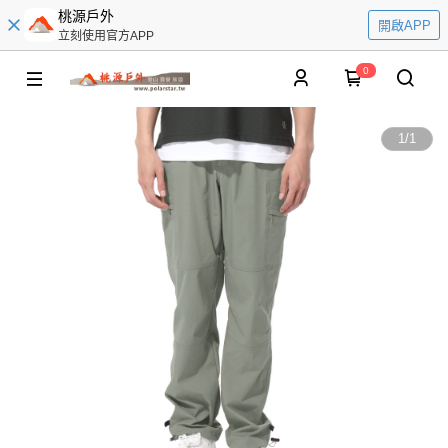
桃源戶外
開啟APP
立刻使用官方APP
0
1
/
1