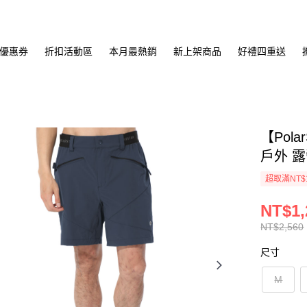
優惠券
折扣活動區
本月最熱銷
新上架商品
好禮四重送
【Pol
戶外 露
超取滿NT$
NT$1,
NT$2,560
尺寸
M