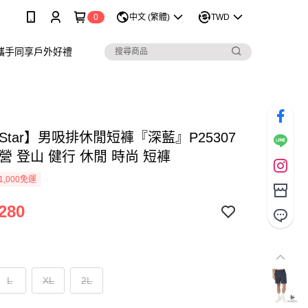
0
中文 (繁體)
TWD
攜手同享戶外好禮
arStar】男吸排休閒短褲『深藍』P25307
營 登山 健行 休閒 時尚 短褲
1,000免運
280
L
XL
2L