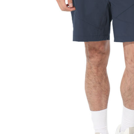
萊爾富取
／ATM／
每筆NT$6
※ 請注意
絡購買商品
先享後付
付款後萊
※ 交易是
每筆NT$6
是否繳費成
付客戶支
7-11付款
【注意事
每筆NT$6
１．透過由
交易，需
付款後7-1
求債權轉
每筆NT$6
２．關於
https://aft
宅配到府
３．未成
「AFTE
每筆NT$1
任。
４．使用「
桃源戶外
即時審查
每筆NT$1
結果請求
５．嚴禁
宅配
形，恩沛
動。
每筆NT$1