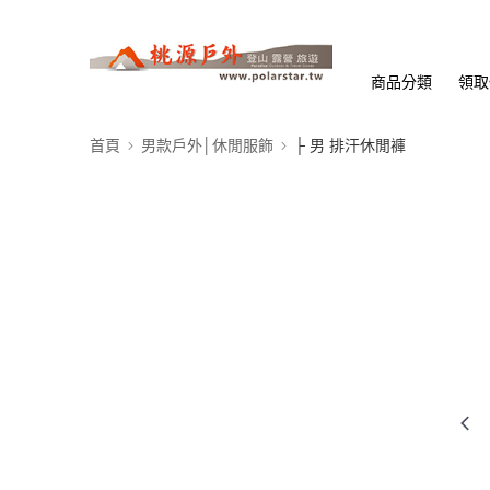
商品分類
領取
首頁
男款戶外│休閒服飾
├ 男 排汗休閒褲