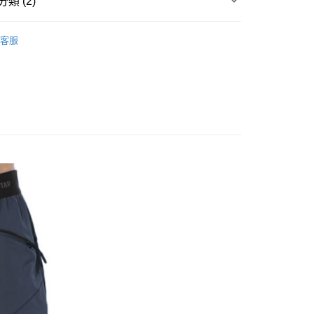
類 (2)
台灣）商業銀行
華泰商業銀行
小企業銀行
台中商業銀行
業銀行
遠東國際商業銀行
休閒服飾
├ 男 排汗休閒褲
台灣）商業銀行
華泰商業銀行
業銀行
永豐商業銀行
客服
業銀行
遠東國際商業銀行
PolarStar 台灣
業銀行
星展（台灣）商業銀行
業銀行
永豐商業銀行
際商業銀行
中國信託商業銀行
業銀行
星展（台灣）商業銀行
天信用卡公司
際商業銀行
中國信託商業銀行
y
天信用卡公司
享後付
FTEE先享後付」】
先享後付是「在收到商品之後才付款」的支付方式。 讓您購物簡單
心！
：不需註冊會員、不需綁卡、不需儲值。
：只要手機號碼，簡訊認證，即可結帳。
取貨
：先確認商品／服務後，再付款。
0，滿NT$1,000(含以上)免運費
EE先享後付」結帳流程】
家取貨
方式選擇「AFTEE先享後付」後，將跳轉至「AFTEE先享後
頁面，進行簡訊認證並確認金額後，即可完成結帳。
0，滿NT$1,000(含以上)免運費
成立數日內，您將收到繳費通知簡訊。
費通知簡訊後14天內，點擊此簡訊中的連結，可透過四大超商