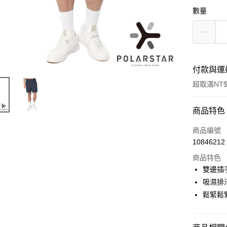
數量
付款與運
超取滿NT$
付款方式
商品特色
信用卡一
商品編號
10846212
信用卡分
商品特色
3 期 
雙邊插
6 期 
合作金
吸濕排
華南商
鬆緊鬆
合作金
超商取貨
上海商
華南商
國泰世
LINE Pay
上海商
臺灣中
國泰世