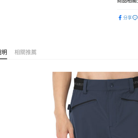
商品相關分
匯豐（
Apple Pay
臺灣中
聯邦商
男款戶外│
匯豐（
街口支付
元大商
分享
聯邦商
品牌專區
玉山商
元大商
悠遊付
台新國
玉山商
台灣樂
台新國
Google Pa
台灣樂
全盈+PAY
說明
相關推薦
AFTEE先
相關說明
【關於「A
AFTEE
便利好安
運送方式
１．簡單
２．便利
全家付款
３．安心
每筆NT$6
【「AFT
付款後全
１．於結帳
付」結帳
每筆NT$6
２．訂單
３．收到繳