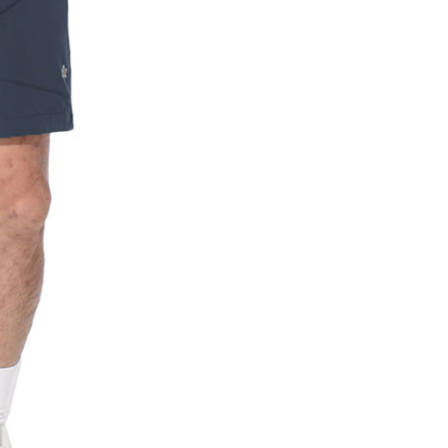
貨付款
網路銀行／等多元方式進行付款，方視為交易完成。
0，滿NT$1,000(含以上)免運費
：結帳手續完成當下不需立刻繳費，但若您需要取消訂單，請聯
的店家。未經商家同意取消之訂單仍視為有效，需透過AFTEE
繳納相關費用。
爾富取貨
否成功請以「AFTEE先享後付 」之結帳頁面顯示為準，若有關於
0，滿NT$1,000(含以上)免運費
功／繳費後需取消欲退款等相關疑問，請聯繫「AFTEE先享後
援中心」
https://netprotections.freshdesk.com/support/home
取貨
項】
0，滿NT$1,000(含以上)免運費
恩沛科技股份有限公司提供之「AFTEE先享後付」服務完成之
依本服務之必要範圍內提供個人資料，並將交易相關給付款項請
1取貨
讓予恩沛科技股份有限公司。
0，滿NT$1,000(含以上)免運費
個人資料處理事宜，請瀏覽以下網址：
ee.tw/terms/#terms3
年的使用者請事先徵得法定代理人或監護人之同意方可使用
E先享後付」，若未經同意申辦者引起之損失，本公司不負相關責
00，滿NT$1,000(含以上)免運費
AFTEE先享後付」時，將依據個別帳號之用戶狀況，依本公司
門市取貨
核予不同之上限額度；若仍有額度不足之情形，本公司將視審查
00，滿NT$1,000(含以上)免運費
用戶進行身份認證。
一人註冊多個帳號或使用他人資訊註冊。若發現惡意使用之情
科技股份有限公司將有權停止該用戶之使用額度並採取法律行
00，滿NT$1,000(含以上)免運費