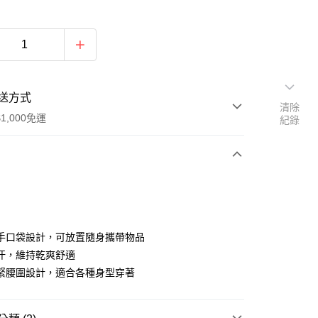
送方式
清除
1,000免運
紀錄
次付款
期付款
0 利率 每期
NT$426
21家銀行
手口袋設計，可放置隨身攜帶物品
0 利率 每期
NT$213
21家銀行
庫商業銀行
第一商業銀行
汗，維持乾爽舒適
業銀行
彰化商業銀行
緊腰圍設計，適合各種身型穿著
庫商業銀行
第一商業銀行
付款
業儲蓄銀行
台北富邦商業銀行
業銀行
彰化商業銀行
華商業銀行
兆豐國際商業銀行
業儲蓄銀行
台北富邦商業銀行
小企業銀行
台中商業銀行
華商業銀行
兆豐國際商業銀行