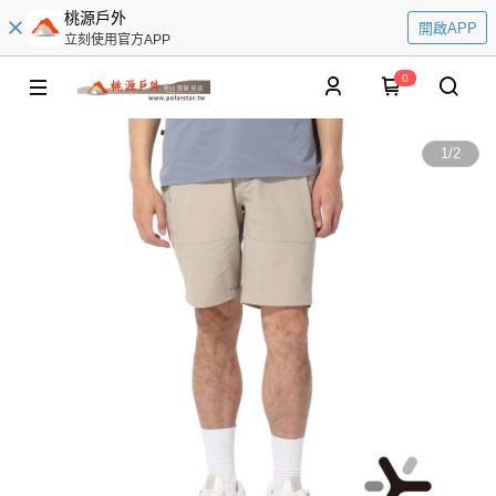
桃源戶外
開啟APP
立刻使用官方APP
0
1
/
2