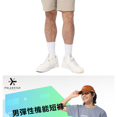
AFTEE先享後付是「在收到商品之後才付款」的支付方式。 讓您購物簡單
運送方式
便利好安心！
１．簡單：不需註冊會員、不需綁卡、不需儲值。
全家付款取貨
２．便利：只要手機號碼，簡訊認證，即可結帳。
每筆NT$60，滿NT$1,000(含以上)免運費
３．安心：先確認商品／服務後，再付款。
付款後全家取貨
【「AFTEE先享後付」結帳流程】
１．於結帳方式選擇「AFTEE先享後付」後，將跳轉至「AFTEE先享後付」
每筆NT$60，滿NT$1,000(含以上)免運費
結帳頁面，進行簡訊認證並確認金額後，即可完成結帳。
２．訂單成立數日內，您將收到繳費通知簡訊。
萊爾富取貨付款
３．收到繳費通知簡訊後14天內，點擊此簡訊中的連結，可透過四大超商／
每筆NT$60，滿NT$1,000(含以上)免運費
ATM／網路銀行／等多元方式進行付款，方視為交易完成。
※ 請注意：結帳手續完成當下不需立刻繳費，但若您需要取消訂單，請聯絡
付款後萊爾富取貨
購買商品的店家。未經商家同意取消之訂單仍視為有效，需透過AFTEE先享
後付繳納相關費用。
每筆NT$60，滿NT$1,000(含以上)免運費
※ 交易是否成功請以「AFTEE先享後付 」之結帳頁面顯示為準，若有關於
是否繳費成功／繳費後需取消欲退款等相關疑問，請聯繫「AFTEE先享後付
7-11付款取貨
客戶支援中心」
https://netprotections.freshdesk.com/support/home
每筆NT$60，滿NT$1,000(含以上)免運費
【注意事項】
１．透過由恩沛科技股份有限公司提供之「AFTEE先享後付」服務完成之交
付款後7-11取貨
易，需依本服務之必要範圍內提供個人資料，並將交易相關給付款項請求債
每筆NT$60，滿NT$1,000(含以上)免運費
權轉讓予恩沛科技股份有限公司。
２．關於個人資料處理事宜，請瀏覽以下網址：
宅配到府
https://aftee.tw/terms/#terms3