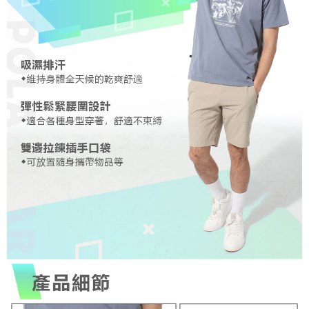
３．未成年的使用者請事先徵得法定代理人或監護人之同意方可使用
每筆NT$100，滿NT$1,000(含以上)免運費
「AFTEE先享後付」，若未經同意申辦者引起之損失，本公司不負相關責
任。
桃源戶外門市取貨
４．使用「AFTEE先享後付」時，將依據個別帳號之用戶狀況，依本公司即
每筆NT$100，滿NT$1,000(含以上)免運費
時審查核予不同之上限額度；若仍有額度不足之情形，本公司將視審查結果
請求用戶進行身份認證。
宅配
５．嚴禁一人註冊多個帳號或使用他人資訊註冊。若發現惡意使用之情形，
恩沛科技股份有限公司將有權停止該用戶之使用額度並採取法律行動。
每筆NT$100，滿NT$1,000(含以上)免運費