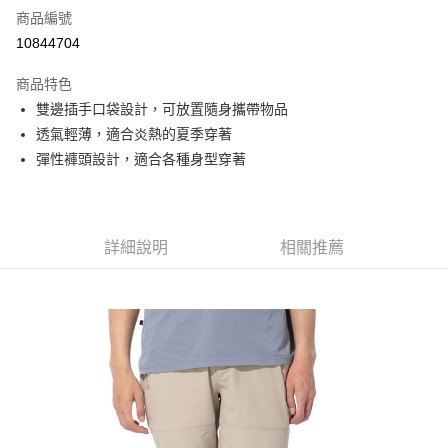
商品編號
信用卡分期付款
10844704
3 期 0 利率 每期
NT$426
21家銀行
商品特色
6 期 0 利率 每期
NT$213
21家銀行
合作金庫商業銀行
第一商業銀行
雙邊插手口袋設計，可放置隨身攜帶物品
華南商業銀行
彰化商業銀行
合作金庫商業銀行
第一商業銀行
超商取貨付款
透氣輕薄，適合炎熱的夏季穿著
上海商業儲蓄銀行
台北富邦商業銀行
華南商業銀行
彰化商業銀行
國泰世華商業銀行
兆豐國際商業銀行
彈性褲頭設計，適合各種身型穿著
LINE Pay
上海商業儲蓄銀行
台北富邦商業銀行
臺灣中小企業銀行
台中商業銀行
國泰世華商業銀行
兆豐國際商業銀行
匯豐（台灣）商業銀行
華泰商業銀行
Apple Pay
臺灣中小企業銀行
台中商業銀行
聯邦商業銀行
遠東國際商業銀行
匯豐（台灣）商業銀行
華泰商業銀行
街口支付
元大商業銀行
永豐商業銀行
詳細說明
相關推薦
聯邦商業銀行
遠東國際商業銀行
玉山商業銀行
星展（台灣）商業銀行
元大商業銀行
永豐商業銀行
悠遊付
台新國際商業銀行
中國信託商業銀行
玉山商業銀行
星展（台灣）商業銀行
台灣樂天信用卡公司
台新國際商業銀行
中國信託商業銀行
Google Pay
台灣樂天信用卡公司
全盈+PAY
AFTEE先享後付
相關說明
【關於「AFTEE先享後付」】