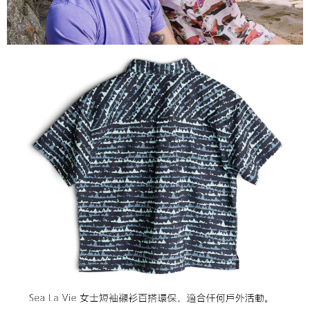
宅配到府
https://aftee.tw/terms/#terms3
３．未成年的使用者請事先徵得法定代理人或監護人之同意方可使用
每筆NT$100，滿NT$1,000(含以上)免運費
「AFTEE先享後付」，若未經同意申辦者引起之損失，本公司不負相關責
任。
桃源戶外門市取貨
４．使用「AFTEE先享後付」時，將依據個別帳號之用戶狀況，依本公司即
每筆NT$100，滿NT$1,000(含以上)免運費
時審查核予不同之上限額度；若仍有額度不足之情形，本公司將視審查結果
請求用戶進行身份認證。
宅配
５．嚴禁一人註冊多個帳號或使用他人資訊註冊。若發現惡意使用之情形，
恩沛科技股份有限公司將有權停止該用戶之使用額度並採取法律行動。
每筆NT$100，滿NT$1,000(含以上)免運費