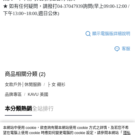
★ 如有任何疑問，請撥打04-37047939詢問(早上09:00-12:00 /
下午13:00~18:00,週日公休)
顯示電腦版詳細說明
客服
商品相關分類 (2)
女款戶外│休閒服飾
├ 女 襯衫
品牌專區
KAVU 美國
本分類熱銷
全站排行
本網站中使用 cookie，欲查詢有關本網站使用 cookie 方式之詳情，及若您不希
熱門標籤
望在電腦上使用 cookie 時應如何變更電腦的 cookie 設定，請參閱本網站「
隱私