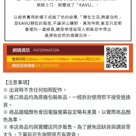
【注意事項】
※ 出貨時不含任何拍照配件。
※ 進口商品均為原廠包裝新品，一經拆封使用恕不接受退換
貨。
※ 商品圖檔顏色會因電腦螢幕設定略有差異，以實際商品顏
色為準。
※ 本店商品均與實體店同步販售，為了避免因缺貨與調貨等
太久，下單前可先詢問是否有現貨。