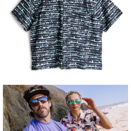
【關於「AFTEE先享後付」】
AFTEE先享後付是「在收到商品之後才付款」的支付方式。 讓您購物簡單
運送方式
便利好安心！
１．簡單：不需註冊會員、不需綁卡、不需儲值。
全家付款取貨
２．便利：只要手機號碼，簡訊認證，即可結帳。
每筆NT$60，滿NT$1,000(含以上)免運費
３．安心：先確認商品／服務後，再付款。
付款後全家取貨
【「AFTEE先享後付」結帳流程】
１．於結帳方式選擇「AFTEE先享後付」後，將跳轉至「AFTEE先享後付」
每筆NT$60，滿NT$1,000(含以上)免運費
結帳頁面，進行簡訊認證並確認金額後，即可完成結帳。
２．訂單成立數日內，您將收到繳費通知簡訊。
萊爾富取貨付款
３．收到繳費通知簡訊後14天內，點擊此簡訊中的連結，可透過四大超商／
每筆NT$60，滿NT$1,000(含以上)免運費
ATM／網路銀行／等多元方式進行付款，方視為交易完成。
※ 請注意：結帳手續完成當下不需立刻繳費，但若您需要取消訂單，請聯絡
付款後萊爾富取貨
購買商品的店家。未經商家同意取消之訂單仍視為有效，需透過AFTEE先享
後付繳納相關費用。
每筆NT$60，滿NT$1,000(含以上)免運費
※ 交易是否成功請以「AFTEE先享後付 」之結帳頁面顯示為準，若有關於
是否繳費成功／繳費後需取消欲退款等相關疑問，請聯繫「AFTEE先享後付
7-11付款取貨
客戶支援中心」
https://netprotections.freshdesk.com/support/home
每筆NT$60，滿NT$1,000(含以上)免運費
【注意事項】
１．透過由恩沛科技股份有限公司提供之「AFTEE先享後付」服務完成之交
付款後7-11取貨
易，需依本服務之必要範圍內提供個人資料，並將交易相關給付款項請求債
每筆NT$60，滿NT$1,000(含以上)免運費
權轉讓予恩沛科技股份有限公司。
２．關於個人資料處理事宜，請瀏覽以下網址：