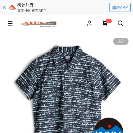
桃源戶外
開啟APP
立刻使用官方APP
0
1
/
2