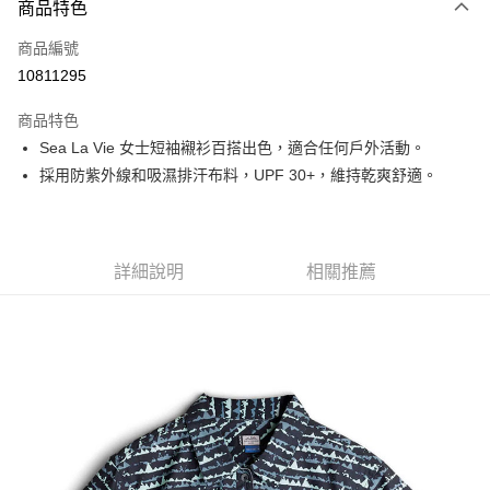
商品特色
信用卡一次付款
商品編號
信用卡分期付款
10811295
3 期 0 利率 每期
NT$720
21家銀行
商品特色
6 期 0 利率 每期
NT$360
21家銀行
合作金庫商業銀行
第一商業銀行
Sea La Vie 女士短袖襯衫百搭出色，適合任何戶外活動。
華南商業銀行
彰化商業銀行
合作金庫商業銀行
第一商業銀行
超商取貨付款
採用防紫外線和吸濕排汗布料，UPF 30+，維持乾爽舒適。
上海商業儲蓄銀行
台北富邦商業銀行
華南商業銀行
彰化商業銀行
國泰世華商業銀行
兆豐國際商業銀行
LINE Pay
上海商業儲蓄銀行
台北富邦商業銀行
臺灣中小企業銀行
台中商業銀行
國泰世華商業銀行
兆豐國際商業銀行
匯豐（台灣）商業銀行
華泰商業銀行
Apple Pay
臺灣中小企業銀行
台中商業銀行
聯邦商業銀行
遠東國際商業銀行
詳細說明
相關推薦
匯豐（台灣）商業銀行
華泰商業銀行
街口支付
元大商業銀行
永豐商業銀行
聯邦商業銀行
遠東國際商業銀行
玉山商業銀行
星展（台灣）商業銀行
元大商業銀行
永豐商業銀行
悠遊付
台新國際商業銀行
中國信託商業銀行
玉山商業銀行
星展（台灣）商業銀行
台灣樂天信用卡公司
台新國際商業銀行
中國信託商業銀行
Google Pay
台灣樂天信用卡公司
全盈+PAY
AFTEE先享後付
相關說明