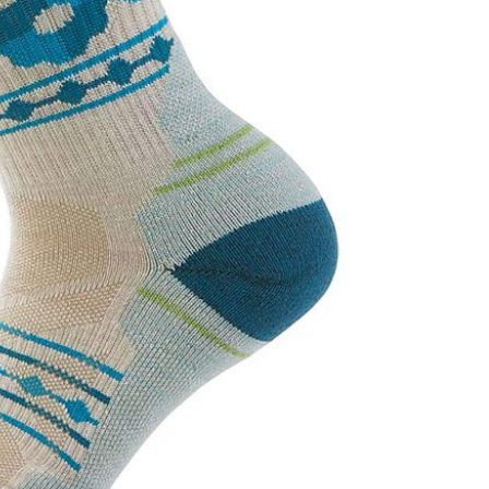
0，滿NT$1,000(含以上)免運費
：結帳手續完成當下不需立刻繳費，但若您需要取消訂單，請聯
的店家。未經商家同意取消之訂單仍視為有效，需透過AFTEE
繳納相關費用。
爾富取貨
否成功請以「AFTEE先享後付 」之結帳頁面顯示為準，若有關於
0，滿NT$1,000(含以上)免運費
功／繳費後需取消欲退款等相關疑問，請聯繫「AFTEE先享後
援中心」
https://netprotections.freshdesk.com/support/home
取貨
項】
0，滿NT$1,000(含以上)免運費
恩沛科技股份有限公司提供之「AFTEE先享後付」服務完成之
依本服務之必要範圍內提供個人資料，並將交易相關給付款項請
1取貨
讓予恩沛科技股份有限公司。
0，滿NT$1,000(含以上)免運費
個人資料處理事宜，請瀏覽以下網址：
ee.tw/terms/#terms3
年的使用者請事先徵得法定代理人或監護人之同意方可使用
E先享後付」，若未經同意申辦者引起之損失，本公司不負相關責
00，滿NT$1,000(含以上)免運費
AFTEE先享後付」時，將依據個別帳號之用戶狀況，依本公司
門市取貨
核予不同之上限額度；若仍有額度不足之情形，本公司將視審查
00，滿NT$1,000(含以上)免運費
用戶進行身份認證。
一人註冊多個帳號或使用他人資訊註冊。若發現惡意使用之情
科技股份有限公司將有權停止該用戶之使用額度並採取法律行
00，滿NT$1,000(含以上)免運費