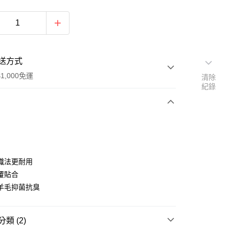
送方式
1,000免運
清除
紀錄
次付款
期付款
0 利率 每期
NT$255
21家銀行
織法更耐用
0 利率 每期
NT$127
21家銀行
庫商業銀行
第一商業銀行
覆貼合
業銀行
彰化商業銀行
羊毛抑菌抗臭
庫商業銀行
第一商業銀行
付款
業儲蓄銀行
台北富邦商業銀行
業銀行
彰化商業銀行
華商業銀行
兆豐國際商業銀行
業儲蓄銀行
台北富邦商業銀行
小企業銀行
台中商業銀行
華商業銀行
兆豐國際商業銀行
類 (2)
台灣）商業銀行
華泰商業銀行