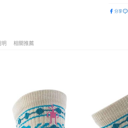
臺灣中
聯邦商
鞋類│襪子
匯豐（
街口支付
元大商
分享
聯邦商
品牌專區
玉山商
元大商
悠遊付
台新國
玉山商
台灣樂
台新國
Google Pa
台灣樂
全盈+PAY
說明
相關推薦
AFTEE先
相關說明
【關於「A
AFTEE
便利好安
運送方式
１．簡單
２．便利
全家付款
３．安心
每筆NT$6
【「AFT
付款後全
１．於結帳
付」結帳
每筆NT$6
２．訂單
３．收到繳
萊爾富取
／ATM／