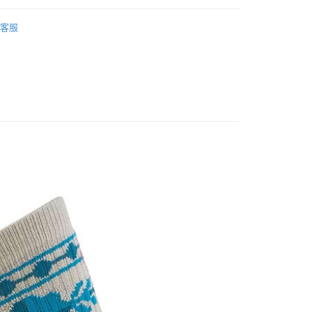
小企業銀行
台中商業銀行
業銀行
遠東國際商業銀行
 專區
排汗襪
台灣）商業銀行
華泰商業銀行
業銀行
永豐商業銀行
客服
業銀行
遠東國際商業銀行
Smartwool 美國
業銀行
星展（台灣）商業銀行
業銀行
永豐商業銀行
際商業銀行
中國信託商業銀行
業銀行
星展（台灣）商業銀行
天信用卡公司
際商業銀行
中國信託商業銀行
y
天信用卡公司
享後付
FTEE先享後付」】
先享後付是「在收到商品之後才付款」的支付方式。 讓您購物簡單
心！
：不需註冊會員、不需綁卡、不需儲值。
：只要手機號碼，簡訊認證，即可結帳。
取貨
：先確認商品／服務後，再付款。
0，滿NT$1,000(含以上)免運費
EE先享後付」結帳流程】
家取貨
方式選擇「AFTEE先享後付」後，將跳轉至「AFTEE先享後
頁面，進行簡訊認證並確認金額後，即可完成結帳。
0，滿NT$1,000(含以上)免運費
成立數日內，您將收到繳費通知簡訊。
費通知簡訊後14天內，點擊此簡訊中的連結，可透過四大超商
貨付款
網路銀行／等多元方式進行付款，方視為交易完成。