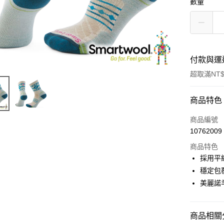
數量
付款與運
超取滿NT$
付款方式
商品特色
信用卡一
商品編號
10762009
信用卡分
商品特色
3 期 
採用平
6 期 
合作金
穩定包
華南商
美麗諾
合作金
超商取貨
上海商
華南商
國泰世
LINE Pay
上海商
臺灣中
國泰世
商品相關分
匯豐（
Apple Pay