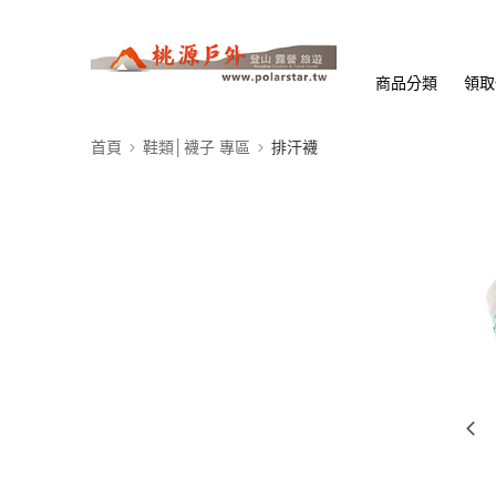
商品分類
領取
首頁
鞋類│襪子 專區
排汗襪