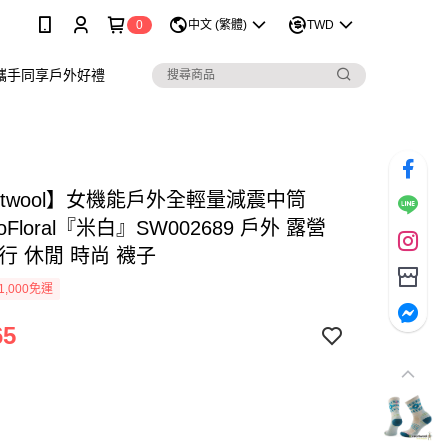
0
中文 (繁體)
TWD
攜手同享戶外好禮
rtwool】女機能戶外全輕量減震中筒
roFloral『米白』SW002689 戶外 露營
行 休閒 時尚 襪子
1,000免運
65