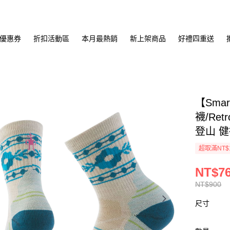
優惠券
折扣活動區
本月最熱銷
新上架商品
好禮四重送
【Sma
襪/Ret
登山 健
超取滿NT$
NT$7
NT$900
尺寸