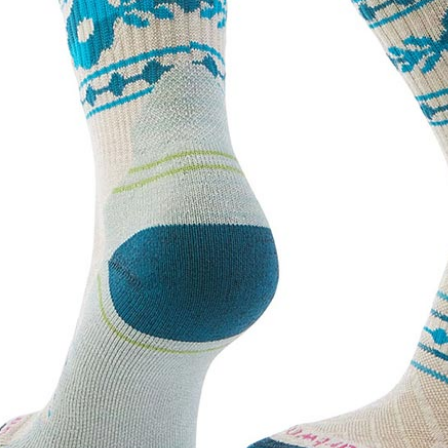
每筆NT$6
※ 請注意
絡購買商品
先享後付
付款後萊
※ 交易是
每筆NT$6
是否繳費成
付客戶支
7-11付款
【注意事
每筆NT$6
１．透過由
交易，需
付款後7-1
求債權轉
每筆NT$6
２．關於
https://aft
宅配到府
３．未成
「AFTE
每筆NT$1
任。
４．使用「
桃源戶外
即時審查
每筆NT$1
結果請求
５．嚴禁
宅配
形，恩沛
動。
每筆NT$1