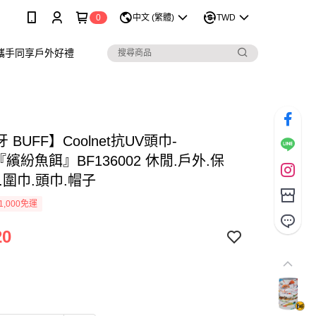
0
中文 (繁體)
TWD
攜手同享戶外好禮
 BUFF】Coolnet抗UV頭巾-
er『繽紛魚餌』BF136002 休閒.戶外.保
.圍巾.頭巾.帽子
1,000免運
20