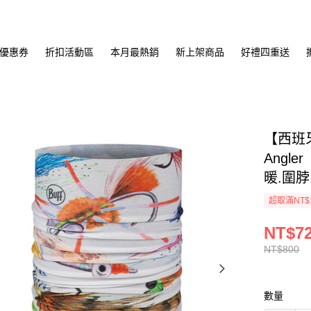
優惠券
折扣活動區
本月最熱銷
新上架商品
好禮四重送
【西班牙
Angl
暖.圍脖
超取滿NT$
NT$7
NT$800
數量