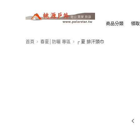
商品分類
領取
首頁
春夏│防曬 專區
┌ 夏 排汗頭巾