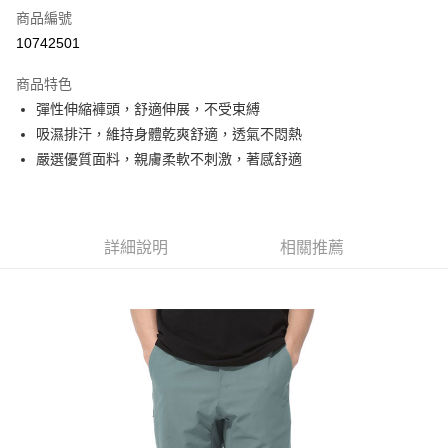
商品編號
信用卡分期付款
10742501
3 期 0 利率 每期
NT$493
21家銀行
商品特色
6 期 0 利率 每期
NT$246
21家銀行
合作金庫商業銀行
第一商業銀行
彈性伸縮褲頭，舒適伸展，不受束縛
華南商業銀行
彰化商業銀行
合作金庫商業銀行
第一商業銀行
超商取貨付款
吸濕排汗，維持身體乾爽舒適，透氣不悶熱
上海商業儲蓄銀行
台北富邦商業銀行
華南商業銀行
彰化商業銀行
國泰世華商業銀行
兆豐國際商業銀行
嚴選優質面料，親膚柔軟不刺激，著感舒適
LINE Pay
上海商業儲蓄銀行
台北富邦商業銀行
臺灣中小企業銀行
台中商業銀行
國泰世華商業銀行
兆豐國際商業銀行
匯豐（台灣）商業銀行
華泰商業銀行
Apple Pay
臺灣中小企業銀行
台中商業銀行
聯邦商業銀行
遠東國際商業銀行
匯豐（台灣）商業銀行
華泰商業銀行
街口支付
元大商業銀行
永豐商業銀行
詳細說明
相關推薦
聯邦商業銀行
遠東國際商業銀行
玉山商業銀行
星展（台灣）商業銀行
元大商業銀行
永豐商業銀行
悠遊付
台新國際商業銀行
中國信託商業銀行
玉山商業銀行
星展（台灣）商業銀行
台灣樂天信用卡公司
台新國際商業銀行
中國信託商業銀行
Google Pay
台灣樂天信用卡公司
全盈+PAY
AFTEE先享後付
相關說明
【關於「AFTEE先享後付」】