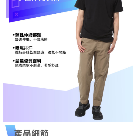
３．未成年的使用者請事先徵得法定代理人或監護人之同意方可使用
每筆NT$100，滿NT$1,000(含以上)免運費
「AFTEE先享後付」，若未經同意申辦者引起之損失，本公司不負相關責
任。
桃源戶外門市取貨
４．使用「AFTEE先享後付」時，將依據個別帳號之用戶狀況，依本公司即
每筆NT$100，滿NT$1,000(含以上)免運費
時審查核予不同之上限額度；若仍有額度不足之情形，本公司將視審查結果
請求用戶進行身份認證。
宅配
５．嚴禁一人註冊多個帳號或使用他人資訊註冊。若發現惡意使用之情形，
恩沛科技股份有限公司將有權停止該用戶之使用額度並採取法律行動。
每筆NT$100，滿NT$1,000(含以上)免運費