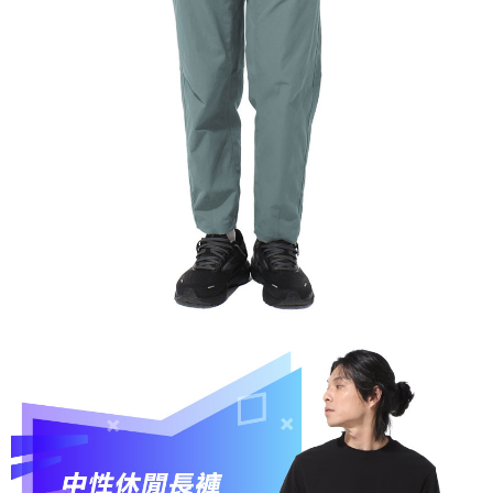
AFTEE先享後付是「在收到商品之後才付款」的支付方式。 讓您購物簡單
運送方式
便利好安心！
１．簡單：不需註冊會員、不需綁卡、不需儲值。
全家付款取貨
２．便利：只要手機號碼，簡訊認證，即可結帳。
每筆NT$60，滿NT$1,000(含以上)免運費
３．安心：先確認商品／服務後，再付款。
付款後全家取貨
【「AFTEE先享後付」結帳流程】
１．於結帳方式選擇「AFTEE先享後付」後，將跳轉至「AFTEE先享後付」
每筆NT$60，滿NT$1,000(含以上)免運費
結帳頁面，進行簡訊認證並確認金額後，即可完成結帳。
２．訂單成立數日內，您將收到繳費通知簡訊。
萊爾富取貨付款
３．收到繳費通知簡訊後14天內，點擊此簡訊中的連結，可透過四大超商／
每筆NT$60，滿NT$1,000(含以上)免運費
ATM／網路銀行／等多元方式進行付款，方視為交易完成。
※ 請注意：結帳手續完成當下不需立刻繳費，但若您需要取消訂單，請聯絡
付款後萊爾富取貨
購買商品的店家。未經商家同意取消之訂單仍視為有效，需透過AFTEE先享
後付繳納相關費用。
每筆NT$60，滿NT$1,000(含以上)免運費
※ 交易是否成功請以「AFTEE先享後付 」之結帳頁面顯示為準，若有關於
是否繳費成功／繳費後需取消欲退款等相關疑問，請聯繫「AFTEE先享後付
7-11付款取貨
客戶支援中心」
https://netprotections.freshdesk.com/support/home
每筆NT$60，滿NT$1,000(含以上)免運費
【注意事項】
１．透過由恩沛科技股份有限公司提供之「AFTEE先享後付」服務完成之交
付款後7-11取貨
易，需依本服務之必要範圍內提供個人資料，並將交易相關給付款項請求債
每筆NT$60，滿NT$1,000(含以上)免運費
權轉讓予恩沛科技股份有限公司。
２．關於個人資料處理事宜，請瀏覽以下網址：
宅配到府
https://aftee.tw/terms/#terms3