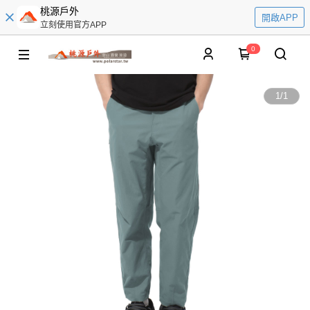
桃源戶外
開啟APP
立刻使用官方APP
0
1
/
1