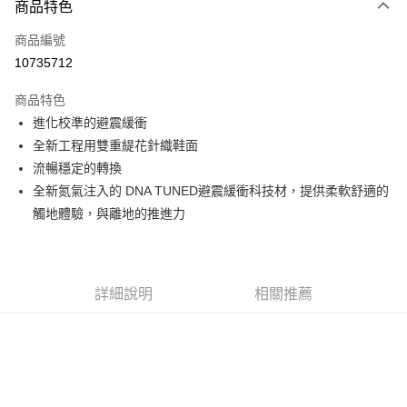
商品特色
信用卡一次付款
商品編號
信用卡分期付款
10735712
3 期 0 利率 每期
NT$1,596
21家銀行
商品特色
6 期 0 利率 每期
NT$798
21家銀行
合作金庫商業銀行
第一商業銀行
進化校準的避震緩衝
華南商業銀行
彰化商業銀行
合作金庫商業銀行
第一商業銀行
超商取貨付款
全新工程用雙重緹花針織鞋面
上海商業儲蓄銀行
台北富邦商業銀行
華南商業銀行
彰化商業銀行
國泰世華商業銀行
兆豐國際商業銀行
流暢穩定的轉換
LINE Pay
上海商業儲蓄銀行
台北富邦商業銀行
臺灣中小企業銀行
台中商業銀行
全新氮氣注入的 DNA TUNED避震緩衝科技材，提供柔軟舒適的
國泰世華商業銀行
兆豐國際商業銀行
匯豐（台灣）商業銀行
華泰商業銀行
Apple Pay
臺灣中小企業銀行
台中商業銀行
觸地體驗，與離地的推進力
聯邦商業銀行
遠東國際商業銀行
匯豐（台灣）商業銀行
華泰商業銀行
街口支付
元大商業銀行
永豐商業銀行
聯邦商業銀行
遠東國際商業銀行
玉山商業銀行
星展（台灣）商業銀行
元大商業銀行
永豐商業銀行
悠遊付
台新國際商業銀行
中國信託商業銀行
玉山商業銀行
星展（台灣）商業銀行
詳細說明
相關推薦
台灣樂天信用卡公司
台新國際商業銀行
中國信託商業銀行
Google Pay
台灣樂天信用卡公司
全盈+PAY
AFTEE先享後付
相關說明