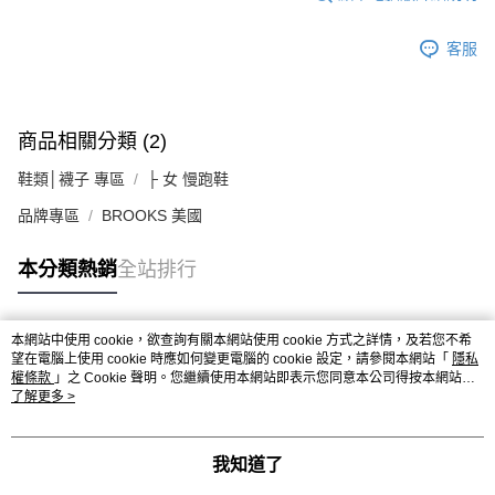
客服
商品相關分類 (2)
鞋類│襪子 專區
├ 女 慢跑鞋
品牌專區
BROOKS 美國
本分類熱銷
全站排行
本網站中使用 cookie，欲查詢有關本網站使用 cookie 方式之詳情，及若您不希
熱門標籤
望在電腦上使用 cookie 時應如何變更電腦的 cookie 設定，請參閱本網站「
隱私
權條款
」之 Cookie 聲明。您繼續使用本網站即表示您同意本公司得按本網站使
用條款之 Cookie 聲明使用 cookie。
了解更多 >
我知道了