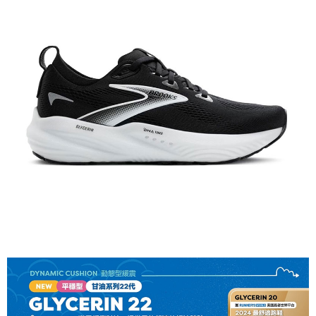
【關於「AFTEE先享後付」】
AFTEE先享後付是「在收到商品之後才付款」的支付方式。 讓您購物簡單
運送方式
便利好安心！
１．簡單：不需註冊會員、不需綁卡、不需儲值。
全家付款取貨
２．便利：只要手機號碼，簡訊認證，即可結帳。
每筆NT$60，滿NT$1,000(含以上)免運費
３．安心：先確認商品／服務後，再付款。
付款後全家取貨
【「AFTEE先享後付」結帳流程】
１．於結帳方式選擇「AFTEE先享後付」後，將跳轉至「AFTEE先享後付」
每筆NT$60，滿NT$1,000(含以上)免運費
結帳頁面，進行簡訊認證並確認金額後，即可完成結帳。
２．訂單成立數日內，您將收到繳費通知簡訊。
萊爾富取貨付款
３．收到繳費通知簡訊後14天內，點擊此簡訊中的連結，可透過四大超商／
每筆NT$60，滿NT$1,000(含以上)免運費
ATM／網路銀行／等多元方式進行付款，方視為交易完成。
※ 請注意：結帳手續完成當下不需立刻繳費，但若您需要取消訂單，請聯絡
付款後萊爾富取貨
購買商品的店家。未經商家同意取消之訂單仍視為有效，需透過AFTEE先享
後付繳納相關費用。
每筆NT$60，滿NT$1,000(含以上)免運費
※ 交易是否成功請以「AFTEE先享後付 」之結帳頁面顯示為準，若有關於
是否繳費成功／繳費後需取消欲退款等相關疑問，請聯繫「AFTEE先享後付
7-11付款取貨
客戶支援中心」
https://netprotections.freshdesk.com/support/home
每筆NT$60，滿NT$1,000(含以上)免運費
【注意事項】
１．透過由恩沛科技股份有限公司提供之「AFTEE先享後付」服務完成之交
付款後7-11取貨
易，需依本服務之必要範圍內提供個人資料，並將交易相關給付款項請求債
每筆NT$60，滿NT$1,000(含以上)免運費
權轉讓予恩沛科技股份有限公司。
２．關於個人資料處理事宜，請瀏覽以下網址：