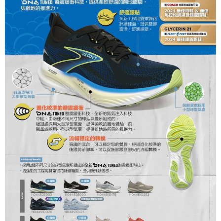
宅配到府
https://aftee.tw/terms/#terms3
３．未成年的使用者請事先徵得法定代理人或監護人之同意方可使用
每筆NT$100，滿NT$1,000(含以上)免運費
「AFTEE先享後付」，若未經同意申辦者引起之損失，本公司不負相關責
任。
桃源戶外門市取貨
４．使用「AFTEE先享後付」時，將依據個別帳號之用戶狀況，依本公司即
每筆NT$100，滿NT$1,000(含以上)免運費
時審查核予不同之上限額度；若仍有額度不足之情形，本公司將視審查結果
請求用戶進行身份認證。
宅配
５．嚴禁一人註冊多個帳號或使用他人資訊註冊。若發現惡意使用之情形，
恩沛科技股份有限公司將有權停止該用戶之使用額度並採取法律行動。
每筆NT$100，滿NT$1,000(含以上)免運費