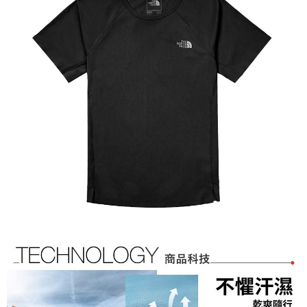
相關說明
【關於「AFTEE先享後付」】
AFTEE先享後付是「在收到商品之後才付款」的支付方式。 讓您購物簡單
運送方式
便利好安心！
１．簡單：不需註冊會員、不需綁卡、不需儲值。
全家付款取貨
２．便利：只要手機號碼，簡訊認證，即可結帳。
每筆NT$60，滿NT$1,000(含以上)免運費
３．安心：先確認商品／服務後，再付款。
付款後全家取貨
【「AFTEE先享後付」結帳流程】
１．於結帳方式選擇「AFTEE先享後付」後，將跳轉至「AFTEE先享後付」
每筆NT$60，滿NT$1,000(含以上)免運費
結帳頁面，進行簡訊認證並確認金額後，即可完成結帳。
２．訂單成立數日內，您將收到繳費通知簡訊。
萊爾富取貨付款
３．收到繳費通知簡訊後14天內，點擊此簡訊中的連結，可透過四大超商／
每筆NT$60，滿NT$1,000(含以上)免運費
ATM／網路銀行／等多元方式進行付款，方視為交易完成。
※ 請注意：結帳手續完成當下不需立刻繳費，但若您需要取消訂單，請聯絡
付款後萊爾富取貨
購買商品的店家。未經商家同意取消之訂單仍視為有效，需透過AFTEE先享
後付繳納相關費用。
每筆NT$60，滿NT$1,000(含以上)免運費
※ 交易是否成功請以「AFTEE先享後付 」之結帳頁面顯示為準，若有關於
是否繳費成功／繳費後需取消欲退款等相關疑問，請聯繫「AFTEE先享後付
7-11付款取貨
客戶支援中心」
https://netprotections.freshdesk.com/support/home
每筆NT$60，滿NT$1,000(含以上)免運費
【注意事項】
１．透過由恩沛科技股份有限公司提供之「AFTEE先享後付」服務完成之交
付款後7-11取貨
易，需依本服務之必要範圍內提供個人資料，並將交易相關給付款項請求債