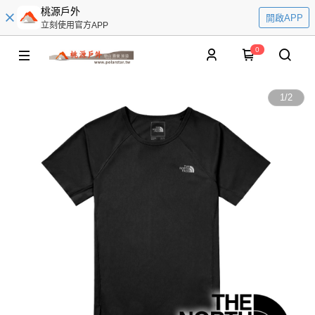
桃源戶外
開啟APP
立刻使用官方APP
0
1
/
2