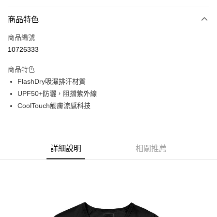
付款方式
商品特色
信用卡一次付款
商品編號
信用卡分期付款
10726333
3 期 0 利率 每期
NT$673
21家銀行
商品特色
6 期 0 利率 每期
NT$336
21家銀行
合作金庫商業銀行
第一商業銀行
FlashDry吸濕排汗材質
華南商業銀行
彰化商業銀行
合作金庫商業銀行
第一商業銀行
超商取貨付款
UPF50+防曬，阻擋紫外線
上海商業儲蓄銀行
台北富邦商業銀行
華南商業銀行
彰化商業銀行
國泰世華商業銀行
兆豐國際商業銀行
CoolTouch觸膚涼感科技
LINE Pay
上海商業儲蓄銀行
台北富邦商業銀行
臺灣中小企業銀行
台中商業銀行
國泰世華商業銀行
兆豐國際商業銀行
匯豐（台灣）商業銀行
華泰商業銀行
Apple Pay
臺灣中小企業銀行
台中商業銀行
聯邦商業銀行
遠東國際商業銀行
匯豐（台灣）商業銀行
華泰商業銀行
街口支付
元大商業銀行
永豐商業銀行
詳細說明
相關推薦
聯邦商業銀行
遠東國際商業銀行
玉山商業銀行
星展（台灣）商業銀行
元大商業銀行
永豐商業銀行
悠遊付
台新國際商業銀行
中國信託商業銀行
玉山商業銀行
星展（台灣）商業銀行
台灣樂天信用卡公司
台新國際商業銀行
中國信託商業銀行
Google Pay
台灣樂天信用卡公司
全盈+PAY
AFTEE先享後付