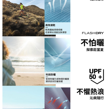
每筆NT$60，滿NT$1,000(含以上)免運費
權轉讓予恩沛科技股份有限公司。
２．關於個人資料處理事宜，請瀏覽以下網址：
宅配到府
https://aftee.tw/terms/#terms3
３．未成年的使用者請事先徵得法定代理人或監護人之同意方可使用
每筆NT$100，滿NT$1,000(含以上)免運費
「AFTEE先享後付」，若未經同意申辦者引起之損失，本公司不負相關責
任。
桃源戶外門市取貨
４．使用「AFTEE先享後付」時，將依據個別帳號之用戶狀況，依本公司即
每筆NT$100，滿NT$1,000(含以上)免運費
時審查核予不同之上限額度；若仍有額度不足之情形，本公司將視審查結果
請求用戶進行身份認證。
宅配
５．嚴禁一人註冊多個帳號或使用他人資訊註冊。若發現惡意使用之情形，
恩沛科技股份有限公司將有權停止該用戶之使用額度並採取法律行動。
每筆NT$100，滿NT$1,000(含以上)免運費