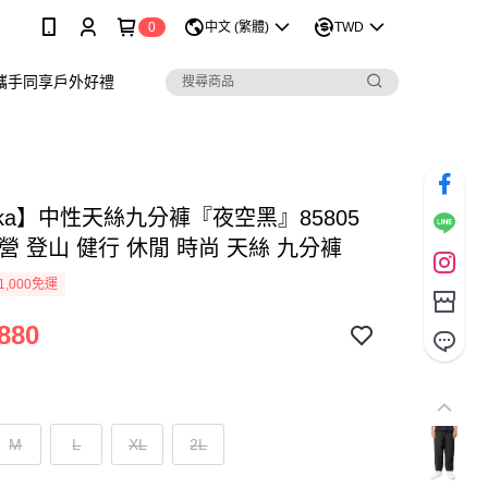
0
中文 (繁體)
TWD
攜手同享戶外好禮
aka】中性天絲九分褲『夜空黑』85805
營 登山 健行 休閒 時尚 天絲 九分褲
1,000免運
880
M
L
XL
2L