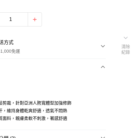
送方式
清除
1,000免運
紀錄
次付款
期付款
0 利率 每期
NT$626
21家銀行
鬆剪裁，針對亞洲人胯寬體型加強修飾
0 利率 每期
NT$313
21家銀行
庫商業銀行
第一商業銀行
汗，維持身體乾爽舒適，透氣不悶熱
業銀行
彰化商業銀行
質面料，親膚柔軟不刺激，著感舒適
庫商業銀行
第一商業銀行
付款
業儲蓄銀行
台北富邦商業銀行
業銀行
彰化商業銀行
華商業銀行
兆豐國際商業銀行
業儲蓄銀行
台北富邦商業銀行
小企業銀行
台中商業銀行
華商業銀行
兆豐國際商業銀行