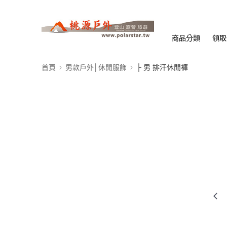
商品分類
領取
首頁
男款戶外│休閒服飾
├ 男 排汗休閒褲