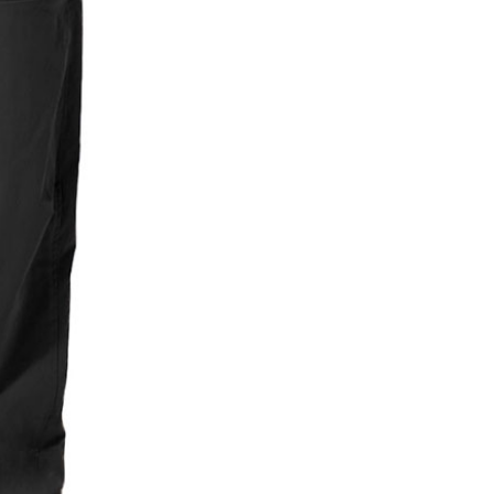
貨付款
網路銀行／等多元方式進行付款，方視為交易完成。
0，滿NT$1,000(含以上)免運費
：結帳手續完成當下不需立刻繳費，但若您需要取消訂單，請聯
的店家。未經商家同意取消之訂單仍視為有效，需透過AFTEE
繳納相關費用。
爾富取貨
否成功請以「AFTEE先享後付 」之結帳頁面顯示為準，若有關於
0，滿NT$1,000(含以上)免運費
功／繳費後需取消欲退款等相關疑問，請聯繫「AFTEE先享後
援中心」
https://netprotections.freshdesk.com/support/home
取貨
項】
0，滿NT$1,000(含以上)免運費
恩沛科技股份有限公司提供之「AFTEE先享後付」服務完成之
依本服務之必要範圍內提供個人資料，並將交易相關給付款項請
1取貨
讓予恩沛科技股份有限公司。
0，滿NT$1,000(含以上)免運費
個人資料處理事宜，請瀏覽以下網址：
ee.tw/terms/#terms3
年的使用者請事先徵得法定代理人或監護人之同意方可使用
E先享後付」，若未經同意申辦者引起之損失，本公司不負相關責
00，滿NT$1,000(含以上)免運費
AFTEE先享後付」時，將依據個別帳號之用戶狀況，依本公司
門市取貨
核予不同之上限額度；若仍有額度不足之情形，本公司將視審查
00，滿NT$1,000(含以上)免運費
用戶進行身份認證。
一人註冊多個帳號或使用他人資訊註冊。若發現惡意使用之情
科技股份有限公司將有權停止該用戶之使用額度並採取法律行
00，滿NT$1,000(含以上)免運費