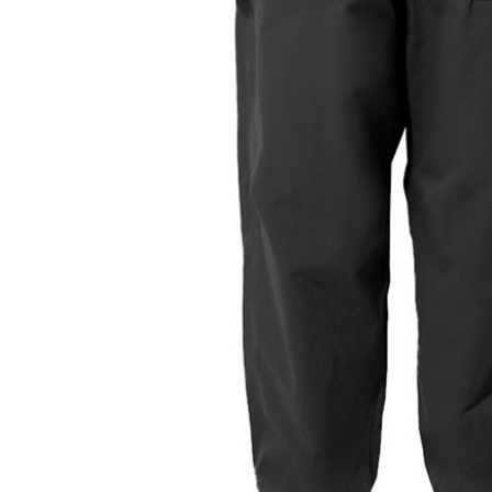
萊爾富取
／ATM／
每筆NT$6
※ 請注意
絡購買商品
先享後付
付款後萊
※ 交易是
每筆NT$6
是否繳費成
付客戶支
7-11付款
【注意事
每筆NT$6
１．透過由
交易，需
付款後7-1
求債權轉
每筆NT$6
２．關於
https://aft
宅配到府
３．未成
「AFTE
每筆NT$1
任。
４．使用「
桃源戶外
即時審查
每筆NT$1
結果請求
５．嚴禁
宅配
形，恩沛
動。
每筆NT$1