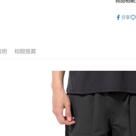
商品相關分
匯豐（
Apple Pay
臺灣中
聯邦商
男款戶外│
匯豐（
街口支付
元大商
分享
聯邦商
品牌專區
玉山商
元大商
悠遊付
台新國
玉山商
台灣樂
台新國
Google Pa
台灣樂
全盈+PAY
說明
相關推薦
AFTEE先
相關說明
【關於「A
AFTEE
便利好安
運送方式
１．簡單
２．便利
全家付款
３．安心
每筆NT$6
【「AFT
付款後全
１．於結帳
付」結帳
每筆NT$6
２．訂單
３．收到繳