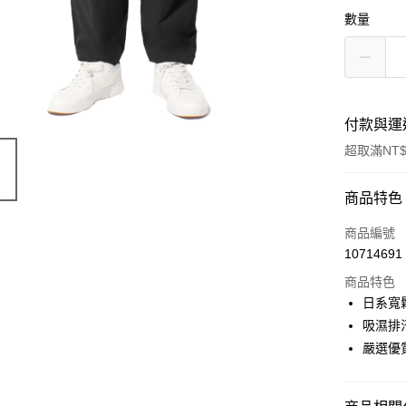
數量
付款與運
超取滿NT$
付款方式
商品特色
信用卡一
商品編號
10714691
信用卡分
商品特色
3 期 
日系寬
6 期 
合作金
吸濕排
華南商
嚴選優
合作金
超商取貨
上海商
華南商
國泰世
LINE Pay
上海商
臺灣中
國泰世