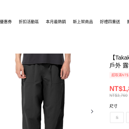
優惠券
折扣活動區
本月最熱銷
新上架商品
好禮四重送
【Tak
戶外 露
超取滿NT$
NT$1,
NT$3,760
尺寸
S