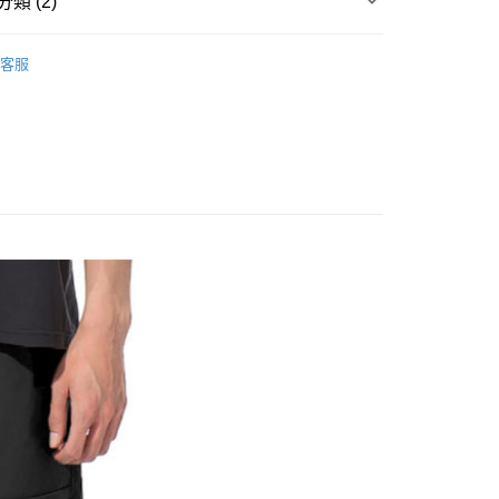
類 (2)
台灣）商業銀行
華泰商業銀行
小企業銀行
台中商業銀行
業銀行
遠東國際商業銀行
休閒服飾
├ 男 排汗休閒褲
台灣）商業銀行
華泰商業銀行
業銀行
永豐商業銀行
客服
業銀行
遠東國際商業銀行
Takaka
業銀行
星展（台灣）商業銀行
業銀行
永豐商業銀行
際商業銀行
中國信託商業銀行
業銀行
星展（台灣）商業銀行
天信用卡公司
際商業銀行
中國信託商業銀行
y
天信用卡公司
享後付
FTEE先享後付」】
先享後付是「在收到商品之後才付款」的支付方式。 讓您購物簡單
心！
：不需註冊會員、不需綁卡、不需儲值。
：只要手機號碼，簡訊認證，即可結帳。
取貨
：先確認商品／服務後，再付款。
0，滿NT$1,000(含以上)免運費
EE先享後付」結帳流程】
家取貨
方式選擇「AFTEE先享後付」後，將跳轉至「AFTEE先享後
頁面，進行簡訊認證並確認金額後，即可完成結帳。
0，滿NT$1,000(含以上)免運費
成立數日內，您將收到繳費通知簡訊。
費通知簡訊後14天內，點擊此簡訊中的連結，可透過四大超商