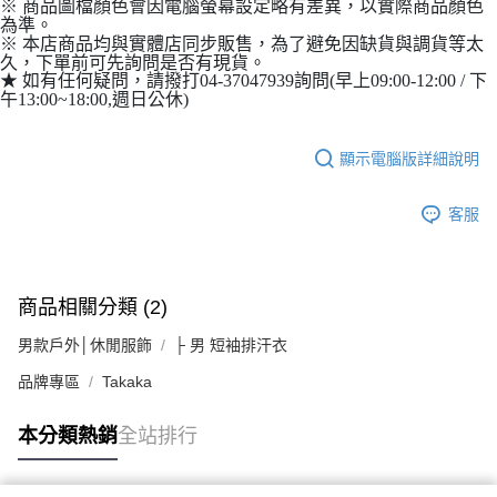
※ 商品圖檔顏色會因電腦螢幕設定略有差異，以實際商品顏色
為準。
※ 本店商品均與實體店同步販售，為了避免因缺貨與調貨等太
久，下單前可先詢問是否有現貨。
★ 如有任何疑問，請撥打04-37047939詢問(早上09:00-12:00 / 下
午13:00~18:00,週日公休)
顯示電腦版詳細說明
客服
商品相關分類 (2)
男款戶外│休閒服飾
├ 男 短袖排汗衣
品牌專區
Takaka
本分類熱銷
全站排行