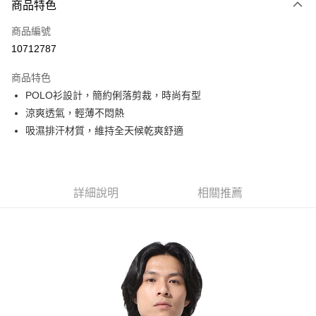
商品特色
信用卡一次付款
商品編號
信用卡分期付款
10712787
3 期 0 利率 每期
NT$330
21家銀行
商品特色
6 期 0 利率 每期
NT$165
21家銀行
合作金庫商業銀行
第一商業銀行
POLO衫設計，簡約俐落剪裁，時尚有型
華南商業銀行
彰化商業銀行
合作金庫商業銀行
第一商業銀行
超商取貨付款
涼爽透氣，輕薄不悶熱
上海商業儲蓄銀行
台北富邦商業銀行
華南商業銀行
彰化商業銀行
國泰世華商業銀行
兆豐國際商業銀行
吸濕排汗材質，維持全天候乾爽舒適
LINE Pay
上海商業儲蓄銀行
台北富邦商業銀行
臺灣中小企業銀行
台中商業銀行
國泰世華商業銀行
兆豐國際商業銀行
匯豐（台灣）商業銀行
華泰商業銀行
Apple Pay
臺灣中小企業銀行
台中商業銀行
聯邦商業銀行
遠東國際商業銀行
匯豐（台灣）商業銀行
華泰商業銀行
街口支付
元大商業銀行
永豐商業銀行
詳細說明
相關推薦
聯邦商業銀行
遠東國際商業銀行
玉山商業銀行
星展（台灣）商業銀行
元大商業銀行
永豐商業銀行
悠遊付
台新國際商業銀行
中國信託商業銀行
玉山商業銀行
星展（台灣）商業銀行
台灣樂天信用卡公司
台新國際商業銀行
中國信託商業銀行
Google Pay
台灣樂天信用卡公司
全盈+PAY
AFTEE先享後付
相關說明