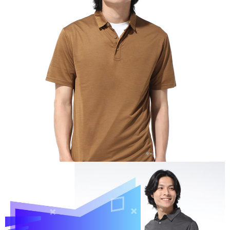
【關於「AFTEE先享後付」】
AFTEE先享後付是「在收到商品之後才付款」的支付方式。 讓您購物簡單
運送方式
便利好安心！
１．簡單：不需註冊會員、不需綁卡、不需儲值。
全家付款取貨
２．便利：只要手機號碼，簡訊認證，即可結帳。
每筆NT$60，滿NT$1,000(含以上)免運費
３．安心：先確認商品／服務後，再付款。
付款後全家取貨
【「AFTEE先享後付」結帳流程】
１．於結帳方式選擇「AFTEE先享後付」後，將跳轉至「AFTEE先享後付」
每筆NT$60，滿NT$1,000(含以上)免運費
結帳頁面，進行簡訊認證並確認金額後，即可完成結帳。
２．訂單成立數日內，您將收到繳費通知簡訊。
萊爾富取貨付款
３．收到繳費通知簡訊後14天內，點擊此簡訊中的連結，可透過四大超商／
每筆NT$60，滿NT$1,000(含以上)免運費
ATM／網路銀行／等多元方式進行付款，方視為交易完成。
※ 請注意：結帳手續完成當下不需立刻繳費，但若您需要取消訂單，請聯絡
付款後萊爾富取貨
購買商品的店家。未經商家同意取消之訂單仍視為有效，需透過AFTEE先享
後付繳納相關費用。
每筆NT$60，滿NT$1,000(含以上)免運費
※ 交易是否成功請以「AFTEE先享後付 」之結帳頁面顯示為準，若有關於
是否繳費成功／繳費後需取消欲退款等相關疑問，請聯繫「AFTEE先享後付
7-11付款取貨
客戶支援中心」
https://netprotections.freshdesk.com/support/home
每筆NT$60，滿NT$1,000(含以上)免運費
【注意事項】
１．透過由恩沛科技股份有限公司提供之「AFTEE先享後付」服務完成之交
付款後7-11取貨
易，需依本服務之必要範圍內提供個人資料，並將交易相關給付款項請求債
每筆NT$60，滿NT$1,000(含以上)免運費
權轉讓予恩沛科技股份有限公司。
２．關於個人資料處理事宜，請瀏覽以下網址：