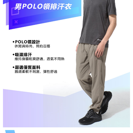
宅配到府
https://aftee.tw/terms/#terms3
３．未成年的使用者請事先徵得法定代理人或監護人之同意方可使用
每筆NT$100，滿NT$1,000(含以上)免運費
「AFTEE先享後付」，若未經同意申辦者引起之損失，本公司不負相關責
任。
桃源戶外門市取貨
４．使用「AFTEE先享後付」時，將依據個別帳號之用戶狀況，依本公司即
每筆NT$100，滿NT$1,000(含以上)免運費
時審查核予不同之上限額度；若仍有額度不足之情形，本公司將視審查結果
請求用戶進行身份認證。
宅配
５．嚴禁一人註冊多個帳號或使用他人資訊註冊。若發現惡意使用之情形，
恩沛科技股份有限公司將有權停止該用戶之使用額度並採取法律行動。
每筆NT$100，滿NT$1,000(含以上)免運費