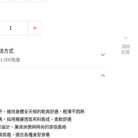
清除
送方式
紀錄
1,000免運
次付款
期付款
0 利率 每期
NT$296
21家銀行
汗，維持身體全天候的乾爽舒適，輕薄不悶熱
0 利率 每期
NT$148
21家銀行
庫商業銀行
第一商業銀行
爽，採用親膚透氣布料製成，柔軟舒適
業銀行
彰化商業銀行
O衫設計，兼具休閒與時尚的穿搭風格
庫商業銀行
第一商業銀行
付款
業儲蓄銀行
台北富邦商業銀行
業銀行
彰化商業銀行
肩剪裁，適合各種身型穿著
華商業銀行
兆豐國際商業銀行