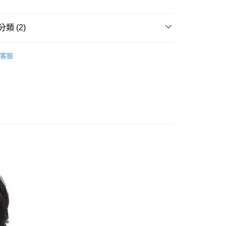
業儲蓄銀行
台北富邦商業銀行
小企業銀行
台中商業銀行
華商業銀行
兆豐國際商業銀行
台灣）商業銀行
華泰商業銀行
小企業銀行
台中商業銀行
類 (2)
業銀行
遠東國際商業銀行
台灣）商業銀行
華泰商業銀行
業銀行
永豐商業銀行
業銀行
遠東國際商業銀行
休閒服飾
├ 男 短袖排汗衣
業銀行
星展（台灣）商業銀行
客服
業銀行
永豐商業銀行
際商業銀行
中國信託商業銀行
PolarStar 台灣
業銀行
星展（台灣）商業銀行
天信用卡公司
際商業銀行
中國信託商業銀行
y
天信用卡公司
享後付
FTEE先享後付」】
先享後付是「在收到商品之後才付款」的支付方式。 讓您購物簡單
心！
：不需註冊會員、不需綁卡、不需儲值。
：只要手機號碼，簡訊認證，即可結帳。
取貨
：先確認商品／服務後，再付款。
0，滿NT$1,000(含以上)免運費
EE先享後付」結帳流程】
家取貨
方式選擇「AFTEE先享後付」後，將跳轉至「AFTEE先享後
頁面，進行簡訊認證並確認金額後，即可完成結帳。
0，滿NT$1,000(含以上)免運費