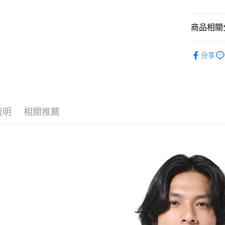
LINE Pay
上海商
臺灣中
國泰世
匯豐（
Apple Pay
臺灣中
商品相關分
聯邦商
匯豐（
街口支付
元大商
聯邦商
男款戶外│
玉山商
分享
元大商
悠遊付
台新國
品牌專區
玉山商
台灣樂
台新國
Google Pa
台灣樂
全盈+PAY
說明
相關推薦
AFTEE先
相關說明
【關於「A
AFTEE
便利好安
運送方式
１．簡單
２．便利
全家付款
３．安心
每筆NT$6
【「AFT
付款後全
１．於結帳
付」結帳
每筆NT$6