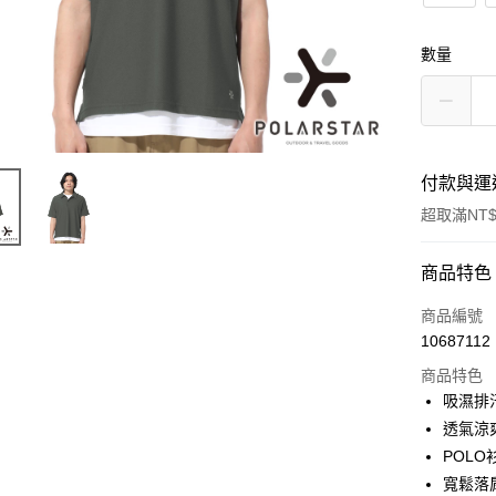
數量
付款與運
超取滿NT$
付款方式
商品特色
信用卡一
商品編號
10687112
信用卡分
商品特色
3 期 
吸濕排
6 期 
合作金
透氣涼
華南商
POL
合作金
超商取貨
上海商
華南商
寬鬆落
國泰世