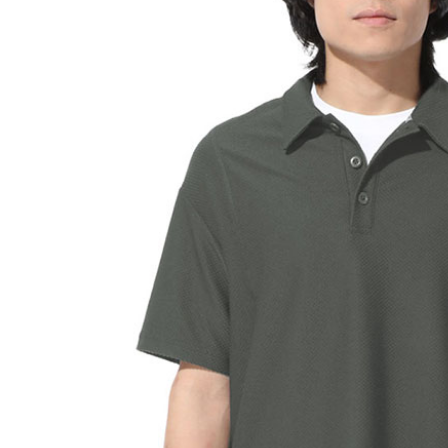
２．訂單
３．收到繳
萊爾富取
／ATM／
每筆NT$6
※ 請注意
絡購買商品
先享後付
付款後萊
※ 交易是
每筆NT$6
是否繳費成
付客戶支
7-11付款
【注意事
每筆NT$6
１．透過由
交易，需
付款後7-1
求債權轉
每筆NT$6
２．關於
https://aft
宅配到府
３．未成
「AFTE
每筆NT$1
任。
４．使用「
桃源戶外
即時審查
每筆NT$1
結果請求
５．嚴禁
宅配
形，恩沛
動。
每筆NT$1