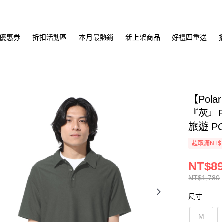
優惠券
折扣活動區
本月最熱銷
新上架商品
好禮四重送
【Pol
『灰』P
旅遊 P
超取滿NT$
NT$8
NT$1,780
尺寸
M