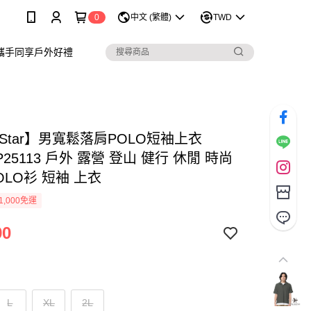
0
中文 (繁體)
TWD
攜手同享戶外好禮
arStar】男寬鬆落肩POLO短袖上衣
25113 戶外 露營 登山 健行 休閒 時尚
OLO衫 短袖 上衣
1,000免運
90
L
XL
2L