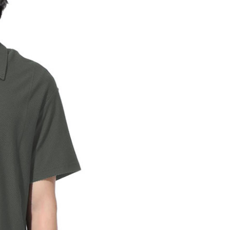
成立數日內，您將收到繳費通知簡訊。
費通知簡訊後14天內，點擊此簡訊中的連結，可透過四大超商
貨付款
網路銀行／等多元方式進行付款，方視為交易完成。
0，滿NT$1,000(含以上)免運費
：結帳手續完成當下不需立刻繳費，但若您需要取消訂單，請聯
的店家。未經商家同意取消之訂單仍視為有效，需透過AFTEE
繳納相關費用。
爾富取貨
否成功請以「AFTEE先享後付 」之結帳頁面顯示為準，若有關於
0，滿NT$1,000(含以上)免運費
功／繳費後需取消欲退款等相關疑問，請聯繫「AFTEE先享後
援中心」
https://netprotections.freshdesk.com/support/home
取貨
項】
0，滿NT$1,000(含以上)免運費
恩沛科技股份有限公司提供之「AFTEE先享後付」服務完成之
依本服務之必要範圍內提供個人資料，並將交易相關給付款項請
1取貨
讓予恩沛科技股份有限公司。
0，滿NT$1,000(含以上)免運費
個人資料處理事宜，請瀏覽以下網址：
ee.tw/terms/#terms3
年的使用者請事先徵得法定代理人或監護人之同意方可使用
E先享後付」，若未經同意申辦者引起之損失，本公司不負相關責
00，滿NT$1,000(含以上)免運費
AFTEE先享後付」時，將依據個別帳號之用戶狀況，依本公司
門市取貨
核予不同之上限額度；若仍有額度不足之情形，本公司將視審查
00，滿NT$1,000(含以上)免運費
用戶進行身份認證。
一人註冊多個帳號或使用他人資訊註冊。若發現惡意使用之情
科技股份有限公司將有權停止該用戶之使用額度並採取法律行
00，滿NT$1,000(含以上)免運費