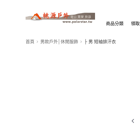
商品分類
領取
首頁
男款戶外│休閒服飾
├ 男 短袖排汗衣