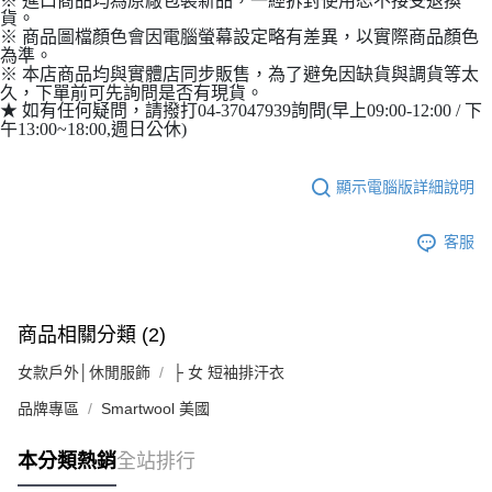
貨。
※ 商品圖檔顏色會因電腦螢幕設定略有差異，以實際商品顏色
為準。
※ 本店商品均與實體店同步販售，為了避免因缺貨與調貨等太
久，下單前可先詢問是否有現貨。
★ 如有任何疑問，請撥打04-37047939詢問(早上09:00-12:00 / 下
午13:00~18:00,週日公休)
顯示電腦版詳細說明
客服
商品相關分類 (2)
女款戶外│休閒服飾
├ 女 短袖排汗衣
品牌專區
Smartwool 美國
本分類熱銷
全站排行