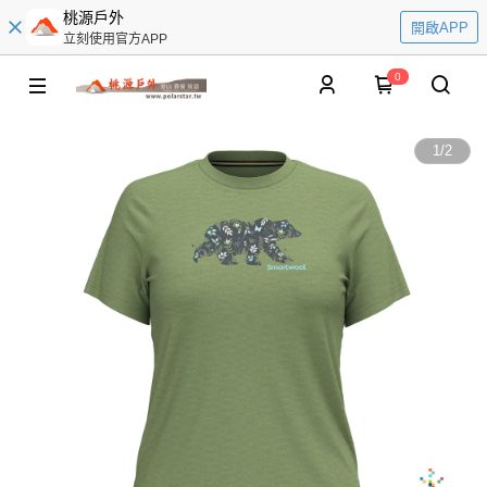
桃源戶外
開啟APP
立刻使用官方APP
0
1
/
2