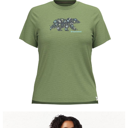
【關於「AFTEE先享後付」】
AFTEE先享後付是「在收到商品之後才付款」的支付方式。 讓您購物簡單
運送方式
便利好安心！
１．簡單：不需註冊會員、不需綁卡、不需儲值。
全家付款取貨
２．便利：只要手機號碼，簡訊認證，即可結帳。
每筆NT$60，滿NT$1,000(含以上)免運費
３．安心：先確認商品／服務後，再付款。
付款後全家取貨
【「AFTEE先享後付」結帳流程】
１．於結帳方式選擇「AFTEE先享後付」後，將跳轉至「AFTEE先享後付」
每筆NT$60，滿NT$1,000(含以上)免運費
結帳頁面，進行簡訊認證並確認金額後，即可完成結帳。
２．訂單成立數日內，您將收到繳費通知簡訊。
萊爾富取貨付款
３．收到繳費通知簡訊後14天內，點擊此簡訊中的連結，可透過四大超商／
每筆NT$60，滿NT$1,000(含以上)免運費
ATM／網路銀行／等多元方式進行付款，方視為交易完成。
※ 請注意：結帳手續完成當下不需立刻繳費，但若您需要取消訂單，請聯絡
付款後萊爾富取貨
購買商品的店家。未經商家同意取消之訂單仍視為有效，需透過AFTEE先享
後付繳納相關費用。
每筆NT$60，滿NT$1,000(含以上)免運費
※ 交易是否成功請以「AFTEE先享後付 」之結帳頁面顯示為準，若有關於
是否繳費成功／繳費後需取消欲退款等相關疑問，請聯繫「AFTEE先享後付
7-11付款取貨
客戶支援中心」
https://netprotections.freshdesk.com/support/home
每筆NT$60，滿NT$1,000(含以上)免運費
【注意事項】
１．透過由恩沛科技股份有限公司提供之「AFTEE先享後付」服務完成之交
付款後7-11取貨
易，需依本服務之必要範圍內提供個人資料，並將交易相關給付款項請求債
每筆NT$60，滿NT$1,000(含以上)免運費
權轉讓予恩沛科技股份有限公司。
２．關於個人資料處理事宜，請瀏覽以下網址：