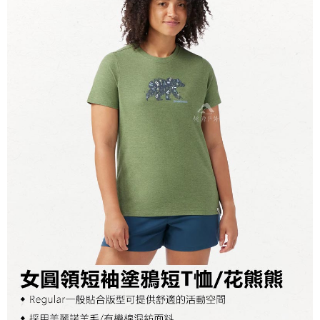
宅配到府
https://aftee.tw/terms/#terms3
３．未成年的使用者請事先徵得法定代理人或監護人之同意方可使用
每筆NT$100，滿NT$1,000(含以上)免運費
「AFTEE先享後付」，若未經同意申辦者引起之損失，本公司不負相關責
任。
桃源戶外門市取貨
４．使用「AFTEE先享後付」時，將依據個別帳號之用戶狀況，依本公司即
每筆NT$100，滿NT$1,000(含以上)免運費
時審查核予不同之上限額度；若仍有額度不足之情形，本公司將視審查結果
請求用戶進行身份認證。
宅配
５．嚴禁一人註冊多個帳號或使用他人資訊註冊。若發現惡意使用之情形，
恩沛科技股份有限公司將有權停止該用戶之使用額度並採取法律行動。
每筆NT$100，滿NT$1,000(含以上)免運費