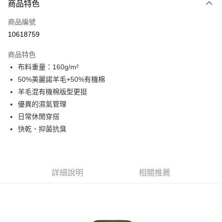
商品特色
信用卡一次付款
商品編號
信用卡分期付款
10618759
3 期 0 利率 每期
NT$843
21家銀行
商品特色
6 期 0 利率 每期
NT$421
21家銀行
合作金庫商業銀行
第一商業銀行
布料重量：160g/m²
華南商業銀行
彰化商業銀行
合作金庫商業銀行
第一商業銀行
超商取貨付款
50%美麗諾羊毛+50%有機棉
上海商業儲蓄銀行
台北富邦商業銀行
華南商業銀行
彰化商業銀行
國泰世華商業銀行
兆豐國際商業銀行
羊毛混有機棉版型更挺
LINE Pay
上海商業儲蓄銀行
台北富邦商業銀行
臺灣中小企業銀行
台中商業銀行
優異的濕氣管理
國泰世華商業銀行
兆豐國際商業銀行
匯豐（台灣）商業銀行
華泰商業銀行
Apple Pay
臺灣中小企業銀行
台中商業銀行
日常休閒穿搭
聯邦商業銀行
遠東國際商業銀行
匯豐（台灣）商業銀行
華泰商業銀行
快乾、抑菌抗臭
街口支付
元大商業銀行
永豐商業銀行
聯邦商業銀行
遠東國際商業銀行
玉山商業銀行
星展（台灣）商業銀行
元大商業銀行
永豐商業銀行
悠遊付
台新國際商業銀行
中國信託商業銀行
玉山商業銀行
星展（台灣）商業銀行
台灣樂天信用卡公司
台新國際商業銀行
中國信託商業銀行
Google Pay
詳細說明
相關推薦
台灣樂天信用卡公司
全盈+PAY
AFTEE先享後付
相關說明