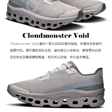
宅配到府
https://aftee.tw/terms/#terms3
３．未成年的使用者請事先徵得法定代理人或監護人之同意方可使用
每筆NT$100，滿NT$1,000(含以上)免運費
「AFTEE先享後付」，若未經同意申辦者引起之損失，本公司不負相關責
任。
桃源戶外門市取貨
４．使用「AFTEE先享後付」時，將依據個別帳號之用戶狀況，依本公司即
每筆NT$100，滿NT$1,000(含以上)免運費
時審查核予不同之上限額度；若仍有額度不足之情形，本公司將視審查結果
請求用戶進行身份認證。
宅配
５．嚴禁一人註冊多個帳號或使用他人資訊註冊。若發現惡意使用之情形，
恩沛科技股份有限公司將有權停止該用戶之使用額度並採取法律行動。
每筆NT$100，滿NT$1,000(含以上)免運費