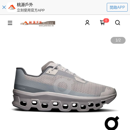
桃源戶外
開啟APP
立刻使用官方APP
0
1
/
2