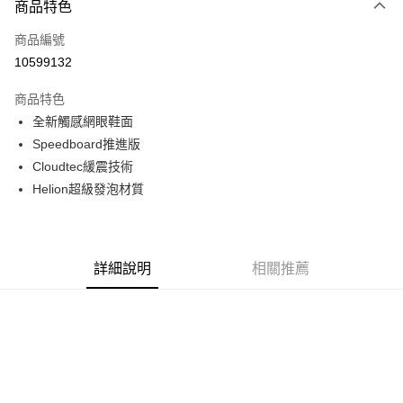
商品特色
信用卡一次付款
商品編號
信用卡分期付款
10599132
3 期 0 利率 每期
NT$1,348
21家銀行
商品特色
6 期 0 利率 每期
NT$674
21家銀行
合作金庫商業銀行
第一商業銀行
全新觸感網眼鞋面
華南商業銀行
彰化商業銀行
合作金庫商業銀行
第一商業銀行
超商取貨付款
Speedboard推進版
上海商業儲蓄銀行
台北富邦商業銀行
華南商業銀行
彰化商業銀行
國泰世華商業銀行
兆豐國際商業銀行
Cloudtec緩震技術
LINE Pay
上海商業儲蓄銀行
台北富邦商業銀行
臺灣中小企業銀行
台中商業銀行
Helion超級發泡材質
國泰世華商業銀行
兆豐國際商業銀行
匯豐（台灣）商業銀行
華泰商業銀行
Apple Pay
臺灣中小企業銀行
台中商業銀行
聯邦商業銀行
遠東國際商業銀行
匯豐（台灣）商業銀行
華泰商業銀行
街口支付
元大商業銀行
永豐商業銀行
聯邦商業銀行
遠東國際商業銀行
玉山商業銀行
星展（台灣）商業銀行
元大商業銀行
永豐商業銀行
詳細說明
相關推薦
悠遊付
台新國際商業銀行
中國信託商業銀行
玉山商業銀行
星展（台灣）商業銀行
台灣樂天信用卡公司
台新國際商業銀行
中國信託商業銀行
Google Pay
台灣樂天信用卡公司
全盈+PAY
AFTEE先享後付
相關說明