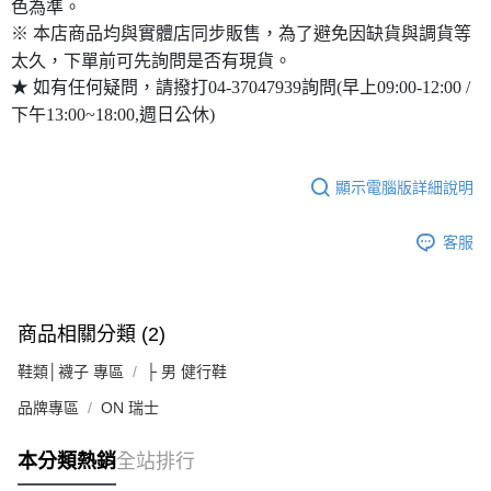
色為準。
※ 本店商品均與實體店同步販售，為了避免因缺貨與調貨等
太久，下單前可先詢問是否有現貨。
★ 如有任何疑問，請撥打04-37047939詢問(早上09:00-12:00 /
下午13:00~18:00,週日公休)
顯示電腦版詳細說明
客服
商品相關分類 (2)
鞋類│襪子 專區
├ 男 健行鞋
品牌專區
ON 瑞士
本分類熱銷
全站排行