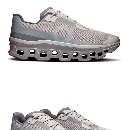
【關於「AFTEE先享後付」】
AFTEE先享後付是「在收到商品之後才付款」的支付方式。 讓您購物簡單
運送方式
便利好安心！
１．簡單：不需註冊會員、不需綁卡、不需儲值。
全家付款取貨
２．便利：只要手機號碼，簡訊認證，即可結帳。
每筆NT$60，滿NT$1,000(含以上)免運費
３．安心：先確認商品／服務後，再付款。
付款後全家取貨
【「AFTEE先享後付」結帳流程】
１．於結帳方式選擇「AFTEE先享後付」後，將跳轉至「AFTEE先享後付」
每筆NT$60，滿NT$1,000(含以上)免運費
結帳頁面，進行簡訊認證並確認金額後，即可完成結帳。
２．訂單成立數日內，您將收到繳費通知簡訊。
萊爾富取貨付款
３．收到繳費通知簡訊後14天內，點擊此簡訊中的連結，可透過四大超商／
每筆NT$60，滿NT$1,000(含以上)免運費
ATM／網路銀行／等多元方式進行付款，方視為交易完成。
※ 請注意：結帳手續完成當下不需立刻繳費，但若您需要取消訂單，請聯絡
付款後萊爾富取貨
購買商品的店家。未經商家同意取消之訂單仍視為有效，需透過AFTEE先享
後付繳納相關費用。
每筆NT$60，滿NT$1,000(含以上)免運費
※ 交易是否成功請以「AFTEE先享後付 」之結帳頁面顯示為準，若有關於
是否繳費成功／繳費後需取消欲退款等相關疑問，請聯繫「AFTEE先享後付
7-11付款取貨
客戶支援中心」
https://netprotections.freshdesk.com/support/home
每筆NT$60，滿NT$1,000(含以上)免運費
【注意事項】
１．透過由恩沛科技股份有限公司提供之「AFTEE先享後付」服務完成之交
付款後7-11取貨
易，需依本服務之必要範圍內提供個人資料，並將交易相關給付款項請求債
每筆NT$60，滿NT$1,000(含以上)免運費
權轉讓予恩沛科技股份有限公司。
２．關於個人資料處理事宜，請瀏覽以下網址：