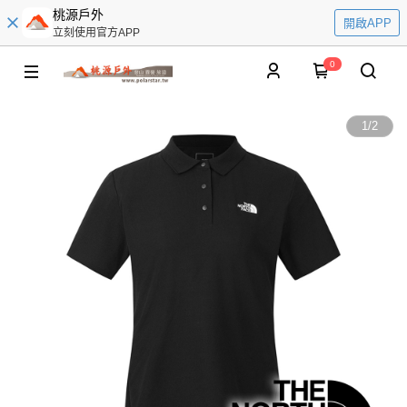
桃源戶外
開啟APP
立刻使用官方APP
0
1
/
2