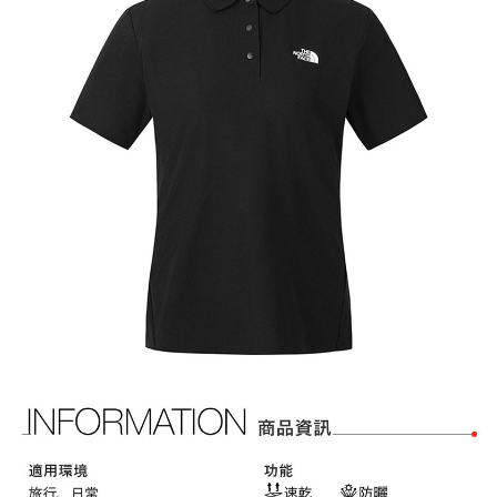
相關說明
【關於「AFTEE先享後付」】
AFTEE先享後付是「在收到商品之後才付款」的支付方式。 讓您購物簡單
運送方式
便利好安心！
１．簡單：不需註冊會員、不需綁卡、不需儲值。
全家付款取貨
２．便利：只要手機號碼，簡訊認證，即可結帳。
每筆NT$60，滿NT$1,000(含以上)免運費
３．安心：先確認商品／服務後，再付款。
付款後全家取貨
【「AFTEE先享後付」結帳流程】
１．於結帳方式選擇「AFTEE先享後付」後，將跳轉至「AFTEE先享後付」
每筆NT$60，滿NT$1,000(含以上)免運費
結帳頁面，進行簡訊認證並確認金額後，即可完成結帳。
２．訂單成立數日內，您將收到繳費通知簡訊。
萊爾富取貨付款
３．收到繳費通知簡訊後14天內，點擊此簡訊中的連結，可透過四大超商／
每筆NT$60，滿NT$1,000(含以上)免運費
ATM／網路銀行／等多元方式進行付款，方視為交易完成。
※ 請注意：結帳手續完成當下不需立刻繳費，但若您需要取消訂單，請聯絡
付款後萊爾富取貨
購買商品的店家。未經商家同意取消之訂單仍視為有效，需透過AFTEE先享
後付繳納相關費用。
每筆NT$60，滿NT$1,000(含以上)免運費
※ 交易是否成功請以「AFTEE先享後付 」之結帳頁面顯示為準，若有關於
是否繳費成功／繳費後需取消欲退款等相關疑問，請聯繫「AFTEE先享後付
7-11付款取貨
客戶支援中心」
https://netprotections.freshdesk.com/support/home
每筆NT$60，滿NT$1,000(含以上)免運費
【注意事項】
１．透過由恩沛科技股份有限公司提供之「AFTEE先享後付」服務完成之交
付款後7-11取貨
易，需依本服務之必要範圍內提供個人資料，並將交易相關給付款項請求債