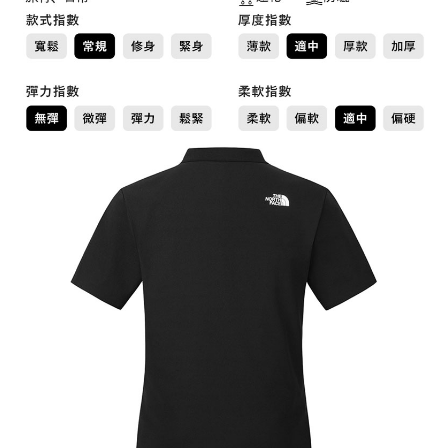
每筆NT$60，滿NT$1,000(含以上)免運費
權轉讓予恩沛科技股份有限公司。
２．關於個人資料處理事宜，請瀏覽以下網址：
宅配到府
https://aftee.tw/terms/#terms3
３．未成年的使用者請事先徵得法定代理人或監護人之同意方可使用
每筆NT$100，滿NT$1,000(含以上)免運費
「AFTEE先享後付」，若未經同意申辦者引起之損失，本公司不負相關責
任。
桃源戶外門市取貨
４．使用「AFTEE先享後付」時，將依據個別帳號之用戶狀況，依本公司即
每筆NT$100，滿NT$1,000(含以上)免運費
時審查核予不同之上限額度；若仍有額度不足之情形，本公司將視審查結果
請求用戶進行身份認證。
宅配
５．嚴禁一人註冊多個帳號或使用他人資訊註冊。若發現惡意使用之情形，
恩沛科技股份有限公司將有權停止該用戶之使用額度並採取法律行動。
每筆NT$100，滿NT$1,000(含以上)免運費