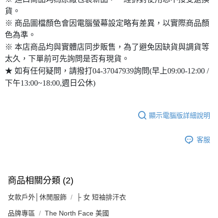
貨。
※ 商品圖檔顏色會因電腦螢幕設定略有差異，以實際商品顏
色為準。
※ 本店商品均與實體店同步販售，為了避免因缺貨與調貨等
太久，下單前可先詢問是否有現貨。
★ 如有任何疑問，請撥打04-37047939詢問(早上09:00-12:00 /
下午13:00~18:00,週日公休)
顯示電腦版詳細說明
客服
商品相關分類 (2)
女款戶外│休閒服飾
├ 女 短袖排汗衣
品牌專區
The North Face 美國