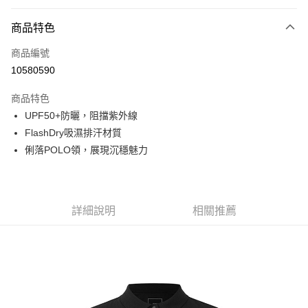
付款方式
商品特色
信用卡一次付款
商品編號
信用卡分期付款
10580590
3 期 0 利率 每期
NT$815
21家銀行
商品特色
6 期 0 利率 每期
NT$407
21家銀行
合作金庫商業銀行
第一商業銀行
UPF50+防曬，阻擋紫外線
華南商業銀行
彰化商業銀行
合作金庫商業銀行
第一商業銀行
超商取貨付款
FlashDry吸濕排汗材質
上海商業儲蓄銀行
台北富邦商業銀行
華南商業銀行
彰化商業銀行
國泰世華商業銀行
兆豐國際商業銀行
俐落POLO領，展現沉穩魅力
LINE Pay
上海商業儲蓄銀行
台北富邦商業銀行
臺灣中小企業銀行
台中商業銀行
國泰世華商業銀行
兆豐國際商業銀行
匯豐（台灣）商業銀行
華泰商業銀行
Apple Pay
臺灣中小企業銀行
台中商業銀行
聯邦商業銀行
遠東國際商業銀行
匯豐（台灣）商業銀行
華泰商業銀行
街口支付
元大商業銀行
永豐商業銀行
詳細說明
相關推薦
聯邦商業銀行
遠東國際商業銀行
玉山商業銀行
星展（台灣）商業銀行
元大商業銀行
永豐商業銀行
悠遊付
台新國際商業銀行
中國信託商業銀行
玉山商業銀行
星展（台灣）商業銀行
台灣樂天信用卡公司
台新國際商業銀行
中國信託商業銀行
Google Pay
台灣樂天信用卡公司
全盈+PAY
AFTEE先享後付