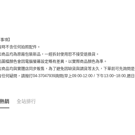
※ 交易是
每筆NT$6
是否繳費成
付客戶支
7-11付款
【注意事
每筆NT$6
１．透過由
交易，需
付款後7-1
意事項】
求債權轉
每筆NT$6
貨時不含任何拍照配件。
２．關於
https://aft
進口商品均為原廠包裝新品，一經拆封使用恕不接受退換貨。
宅配到府
３．未成
商品圖檔顏色會因電腦螢幕設定略有差異，以實際商品顏色為準。
「AFTE
每筆NT$1
本店商品均與實體店同步販售，為了避免因缺貨與調貨等太久，下單前可先詢問
任。
４．使用「
任何疑問，請撥打04-37047939詢問(早上09:00-12:00 / 下午13:00~18:00,週
桃源戶外
即時審查
每筆NT$1
結果請求
５．嚴禁
宅配
形，恩沛
熱銷
全站排行
動。
每筆NT$1