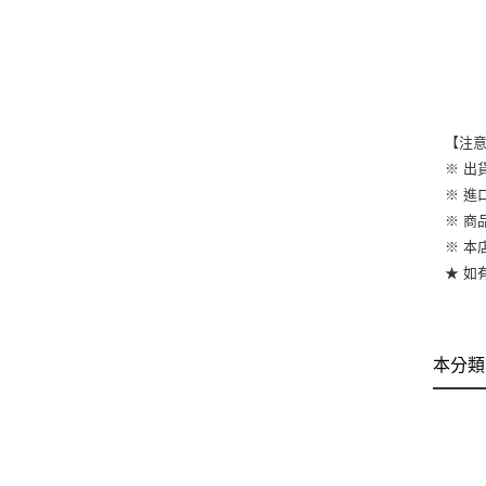
【注
※ 出
※ 
※ 
※ 
★ 如有
本分類