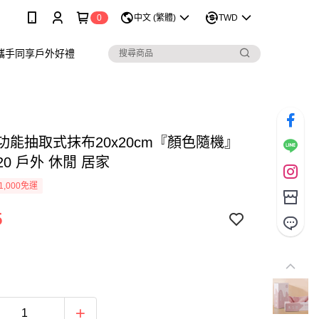
0
中文 (繁體)
TWD
攜手同享戶外好禮
功能抽取式抹布20x20cm『顏色隨機』
020 戶外 休閒 居家
1,000免運
5