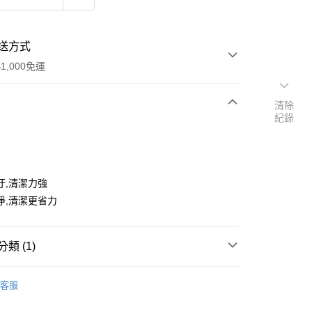
送方式
1,000免運
清除
紀錄
次付款
期付款
0 利率 每期
NT$28
21家銀行
汙,清潔力強
0 利率 每期
NT$14
21家銀行
庫商業銀行
第一商業銀行
淨,清潔更省力
業銀行
彰化商業銀行
庫商業銀行
第一商業銀行
付款
業儲蓄銀行
台北富邦商業銀行
業銀行
彰化商業銀行
華商業銀行
兆豐國際商業銀行
類 (1)
業儲蓄銀行
台北富邦商業銀行
小企業銀行
台中商業銀行
華商業銀行
兆豐國際商業銀行
台灣）商業銀行
華泰商業銀行
 專區
其他
小企業銀行
台中商業銀行
客服
業銀行
遠東國際商業銀行
台灣）商業銀行
華泰商業銀行
業銀行
永豐商業銀行
業銀行
遠東國際商業銀行