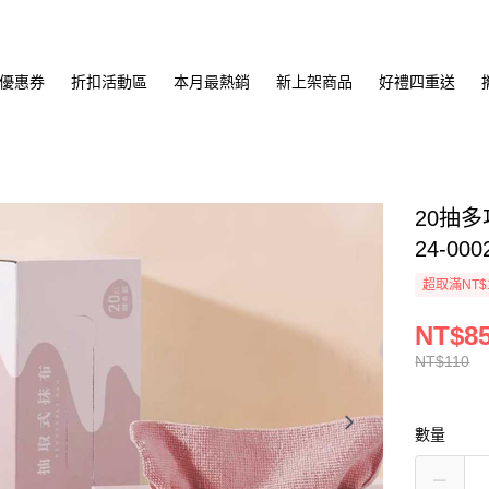
優惠券
折扣活動區
本月最熱銷
新上架商品
好禮四重送
20抽多
24-00
超取滿NT$
NT$8
NT$110
數量