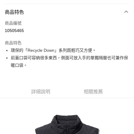
付款方式
商品特色
信用卡一次付款
商品編號
信用卡分期付款
10505465
3 期 0 利率 每期
NT$2,286
21家銀行
商品特色
6 期 0 利率 每期
NT$1,143
21家銀行
合作金庫商業銀行
第一商業銀行
環保的「Recycle Down」系列既輕巧又方便。
華南商業銀行
彰化商業銀行
合作金庫商業銀行
第一商業銀行
超商取貨付款
前蓋口袋可容納很多東西，側面可放入手的單獨隔層也可兼作保
上海商業儲蓄銀行
台北富邦商業銀行
華南商業銀行
彰化商業銀行
國泰世華商業銀行
兆豐國際商業銀行
暖口袋。
LINE Pay
上海商業儲蓄銀行
台北富邦商業銀行
臺灣中小企業銀行
台中商業銀行
國泰世華商業銀行
兆豐國際商業銀行
匯豐（台灣）商業銀行
華泰商業銀行
Apple Pay
臺灣中小企業銀行
台中商業銀行
聯邦商業銀行
遠東國際商業銀行
匯豐（台灣）商業銀行
華泰商業銀行
街口支付
元大商業銀行
永豐商業銀行
詳細說明
相關推薦
聯邦商業銀行
遠東國際商業銀行
玉山商業銀行
星展（台灣）商業銀行
元大商業銀行
永豐商業銀行
悠遊付
台新國際商業銀行
中國信託商業銀行
玉山商業銀行
星展（台灣）商業銀行
台灣樂天信用卡公司
台新國際商業銀行
中國信託商業銀行
Google Pay
台灣樂天信用卡公司
全盈+PAY
AFTEE先享後付