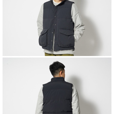
每筆NT$60，滿NT$1,000(含以上)免運費
權轉讓予恩沛科技股份有限公司。
２．關於個人資料處理事宜，請瀏覽以下網址：
宅配到府
https://aftee.tw/terms/#terms3
３．未成年的使用者請事先徵得法定代理人或監護人之同意方可使用
每筆NT$100，滿NT$1,000(含以上)免運費
「AFTEE先享後付」，若未經同意申辦者引起之損失，本公司不負相關責
任。
桃源戶外門市取貨
４．使用「AFTEE先享後付」時，將依據個別帳號之用戶狀況，依本公司即
每筆NT$100，滿NT$1,000(含以上)免運費
時審查核予不同之上限額度；若仍有額度不足之情形，本公司將視審查結果
請求用戶進行身份認證。
宅配
５．嚴禁一人註冊多個帳號或使用他人資訊註冊。若發現惡意使用之情形，
恩沛科技股份有限公司將有權停止該用戶之使用額度並採取法律行動。
每筆NT$100，滿NT$1,000(含以上)免運費