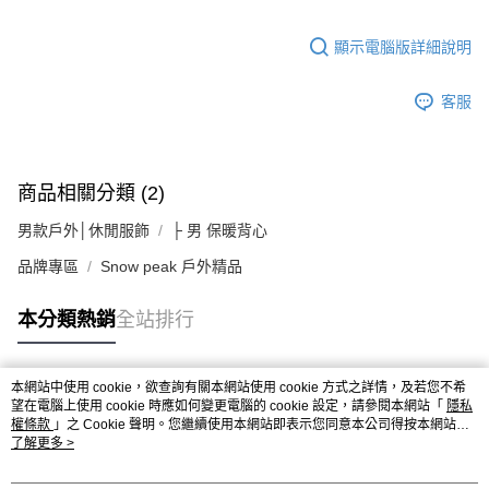
顯示電腦版詳細說明
客服
商品相關分類 (2)
男款戶外│休閒服飾
├ 男 保暖背心
品牌專區
Snow peak 戶外精品
本分類熱銷
全站排行
本網站中使用 cookie，欲查詢有關本網站使用 cookie 方式之詳情，及若您不希
熱門標籤
望在電腦上使用 cookie 時應如何變更電腦的 cookie 設定，請參閱本網站「
隱私
權條款
」之 Cookie 聲明。您繼續使用本網站即表示您同意本公司得按本網站使
用條款之 Cookie 聲明使用 cookie。
了解更多 >