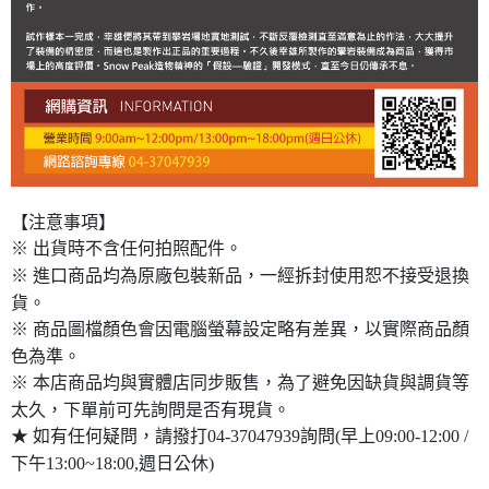
【注意事項】
※ 出貨時不含任何拍照配件。
※ 進口商品均為原廠包裝新品，一經拆封使用恕不接受退換
貨。
※ 商品圖檔顏色會因電腦螢幕設定略有差異，以實際商品顏
色為準。
※ 本店商品均與實體店同步販售，為了避免因缺貨與調貨等
太久，下單前可先詢問是否有現貨。
★ 如有任何疑問，請撥打04-37047939詢問(早上09:00-12:00 /
下午13:00~18:00,週日公休)