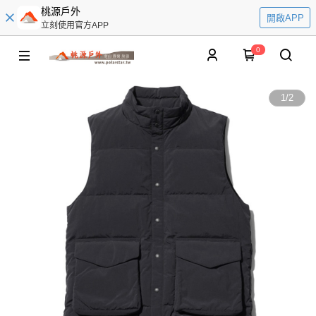
桃源戶外
開啟APP
立刻使用官方APP
0
1
/
2