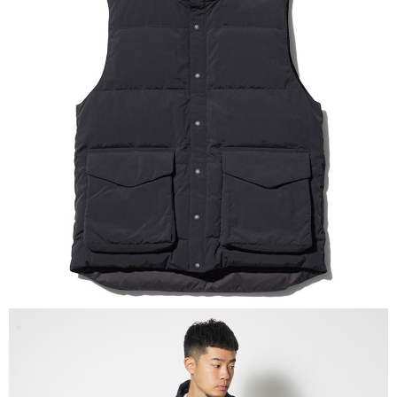
相關說明
【關於「AFTEE先享後付」】
AFTEE先享後付是「在收到商品之後才付款」的支付方式。 讓您購物簡單
運送方式
便利好安心！
１．簡單：不需註冊會員、不需綁卡、不需儲值。
全家付款取貨
２．便利：只要手機號碼，簡訊認證，即可結帳。
每筆NT$60，滿NT$1,000(含以上)免運費
３．安心：先確認商品／服務後，再付款。
付款後全家取貨
【「AFTEE先享後付」結帳流程】
１．於結帳方式選擇「AFTEE先享後付」後，將跳轉至「AFTEE先享後付」
每筆NT$60，滿NT$1,000(含以上)免運費
結帳頁面，進行簡訊認證並確認金額後，即可完成結帳。
２．訂單成立數日內，您將收到繳費通知簡訊。
萊爾富取貨付款
３．收到繳費通知簡訊後14天內，點擊此簡訊中的連結，可透過四大超商／
每筆NT$60，滿NT$1,000(含以上)免運費
ATM／網路銀行／等多元方式進行付款，方視為交易完成。
※ 請注意：結帳手續完成當下不需立刻繳費，但若您需要取消訂單，請聯絡
付款後萊爾富取貨
購買商品的店家。未經商家同意取消之訂單仍視為有效，需透過AFTEE先享
後付繳納相關費用。
每筆NT$60，滿NT$1,000(含以上)免運費
※ 交易是否成功請以「AFTEE先享後付 」之結帳頁面顯示為準，若有關於
是否繳費成功／繳費後需取消欲退款等相關疑問，請聯繫「AFTEE先享後付
7-11付款取貨
客戶支援中心」
https://netprotections.freshdesk.com/support/home
每筆NT$60，滿NT$1,000(含以上)免運費
【注意事項】
１．透過由恩沛科技股份有限公司提供之「AFTEE先享後付」服務完成之交
付款後7-11取貨
易，需依本服務之必要範圍內提供個人資料，並將交易相關給付款項請求債