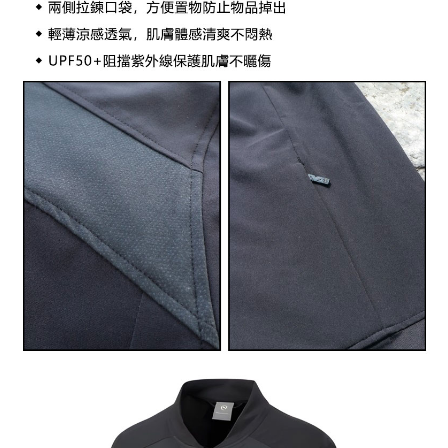
宅配到府
https://aftee.tw/terms/#terms3
３．未成年的使用者請事先徵得法定代理人或監護人之同意方可使用
每筆NT$100，滿NT$1,000(含以上)免運費
「AFTEE先享後付」，若未經同意申辦者引起之損失，本公司不負相關責
任。
桃源戶外門市取貨
４．使用「AFTEE先享後付」時，將依據個別帳號之用戶狀況，依本公司即
每筆NT$100，滿NT$1,000(含以上)免運費
時審查核予不同之上限額度；若仍有額度不足之情形，本公司將視審查結果
請求用戶進行身份認證。
宅配
５．嚴禁一人註冊多個帳號或使用他人資訊註冊。若發現惡意使用之情形，
恩沛科技股份有限公司將有權停止該用戶之使用額度並採取法律行動。
每筆NT$100，滿NT$1,000(含以上)免運費