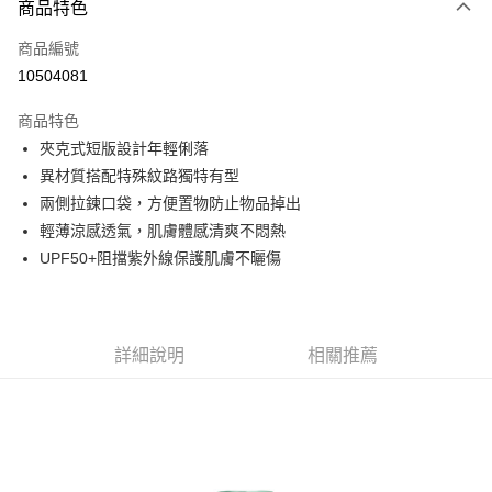
商品特色
信用卡一次付款
商品編號
信用卡分期付款
10504081
3 期 0 利率 每期
NT$560
21家銀行
商品特色
6 期 0 利率 每期
NT$280
21家銀行
合作金庫商業銀行
第一商業銀行
夾克式短版設計年輕俐落
華南商業銀行
彰化商業銀行
合作金庫商業銀行
第一商業銀行
超商取貨付款
異材質搭配特殊紋路獨特有型
上海商業儲蓄銀行
台北富邦商業銀行
華南商業銀行
彰化商業銀行
國泰世華商業銀行
兆豐國際商業銀行
兩側拉鍊口袋，方便置物防止物品掉出
LINE Pay
上海商業儲蓄銀行
台北富邦商業銀行
臺灣中小企業銀行
台中商業銀行
輕薄涼感透氣，肌膚體感清爽不悶熱
國泰世華商業銀行
兆豐國際商業銀行
匯豐（台灣）商業銀行
華泰商業銀行
Apple Pay
臺灣中小企業銀行
台中商業銀行
UPF50+阻擋紫外線保護肌膚不曬傷
聯邦商業銀行
遠東國際商業銀行
匯豐（台灣）商業銀行
華泰商業銀行
街口支付
元大商業銀行
永豐商業銀行
聯邦商業銀行
遠東國際商業銀行
玉山商業銀行
星展（台灣）商業銀行
元大商業銀行
永豐商業銀行
悠遊付
台新國際商業銀行
中國信託商業銀行
玉山商業銀行
星展（台灣）商業銀行
詳細說明
相關推薦
台灣樂天信用卡公司
台新國際商業銀行
中國信託商業銀行
Google Pay
台灣樂天信用卡公司
全盈+PAY
AFTEE先享後付
相關說明