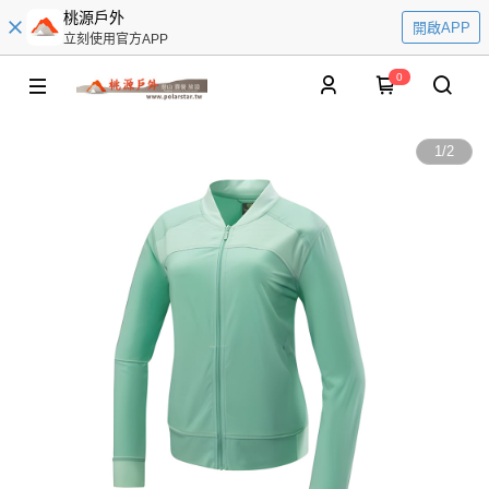
桃源戶外
開啟APP
立刻使用官方APP
0
1
/
2