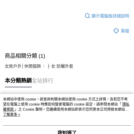
顯示電腦版詳細說明
客服
商品相關分類 (1)
女款戶外│休閒服飾
├ 女 防曬外套
本分類熱銷
全站排行
本網站中使用 cookie，欲查詢有關本網站使用 cookie 方式之詳情，及若您不希
熱門標籤
望在電腦上使用 cookie 時應如何變更電腦的 cookie 設定，請參閱本網站「
隱私
權條款
」之 Cookie 聲明。您繼續使用本網站即表示您同意本公司得按本網站使
用條款之 Cookie 聲明使用 cookie。
了解更多 >
我知道了