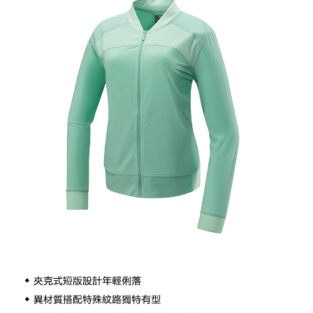
【關於「AFTEE先享後付」】
AFTEE先享後付是「在收到商品之後才付款」的支付方式。 讓您購物簡單
運送方式
便利好安心！
１．簡單：不需註冊會員、不需綁卡、不需儲值。
全家付款取貨
２．便利：只要手機號碼，簡訊認證，即可結帳。
每筆NT$60，滿NT$1,000(含以上)免運費
３．安心：先確認商品／服務後，再付款。
付款後全家取貨
【「AFTEE先享後付」結帳流程】
１．於結帳方式選擇「AFTEE先享後付」後，將跳轉至「AFTEE先享後付」
每筆NT$60，滿NT$1,000(含以上)免運費
結帳頁面，進行簡訊認證並確認金額後，即可完成結帳。
２．訂單成立數日內，您將收到繳費通知簡訊。
萊爾富取貨付款
３．收到繳費通知簡訊後14天內，點擊此簡訊中的連結，可透過四大超商／
每筆NT$60，滿NT$1,000(含以上)免運費
ATM／網路銀行／等多元方式進行付款，方視為交易完成。
※ 請注意：結帳手續完成當下不需立刻繳費，但若您需要取消訂單，請聯絡
付款後萊爾富取貨
購買商品的店家。未經商家同意取消之訂單仍視為有效，需透過AFTEE先享
後付繳納相關費用。
每筆NT$60，滿NT$1,000(含以上)免運費
※ 交易是否成功請以「AFTEE先享後付 」之結帳頁面顯示為準，若有關於
是否繳費成功／繳費後需取消欲退款等相關疑問，請聯繫「AFTEE先享後付
7-11付款取貨
客戶支援中心」
https://netprotections.freshdesk.com/support/home
每筆NT$60，滿NT$1,000(含以上)免運費
【注意事項】
１．透過由恩沛科技股份有限公司提供之「AFTEE先享後付」服務完成之交
付款後7-11取貨
易，需依本服務之必要範圍內提供個人資料，並將交易相關給付款項請求債
每筆NT$60，滿NT$1,000(含以上)免運費
權轉讓予恩沛科技股份有限公司。
２．關於個人資料處理事宜，請瀏覽以下網址：