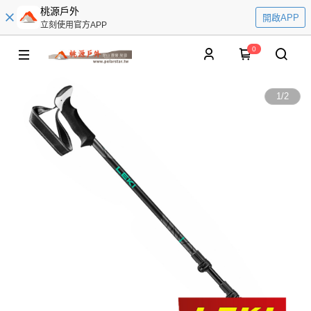
桃源戶外
開啟APP
立刻使用官方APP
0
1
/
2