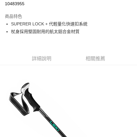
10483955
3 期 0 利率 每期
NT$870
21家銀行
商品特色
6 期 0 利率 每期
NT$435
21家銀行
合作金庫商業銀行
第一商業銀行
SUPERER LOCK + 代輕量化快速扣系統
華南商業銀行
彰化商業銀行
合作金庫商業銀行
第一商業銀行
LINE Pay
杖身採用堅固耐用的航太鋁合金材質
上海商業儲蓄銀行
台北富邦商業銀行
華南商業銀行
彰化商業銀行
國泰世華商業銀行
兆豐國際商業銀行
Apple Pay
上海商業儲蓄銀行
台北富邦商業銀行
臺灣中小企業銀行
台中商業銀行
國泰世華商業銀行
兆豐國際商業銀行
匯豐（台灣）商業銀行
華泰商業銀行
街口支付
臺灣中小企業銀行
台中商業銀行
聯邦商業銀行
遠東國際商業銀行
詳細說明
相關推薦
匯豐（台灣）商業銀行
華泰商業銀行
悠遊付
元大商業銀行
永豐商業銀行
聯邦商業銀行
遠東國際商業銀行
玉山商業銀行
星展（台灣）商業銀行
元大商業銀行
永豐商業銀行
Google Pay
台新國際商業銀行
中國信託商業銀行
玉山商業銀行
星展（台灣）商業銀行
台灣樂天信用卡公司
台新國際商業銀行
中國信託商業銀行
全盈+PAY
台灣樂天信用卡公司
AFTEE先享後付
相關說明
【關於「AFTEE先享後付」】
AFTEE先享後付是「在收到商品之後才付款」的支付方式。 讓您購物簡單
運送方式
便利好安心！
１．簡單：不需註冊會員、不需綁卡、不需儲值。
付款後全家取貨
２．便利：只要手機號碼，簡訊認證，即可結帳。