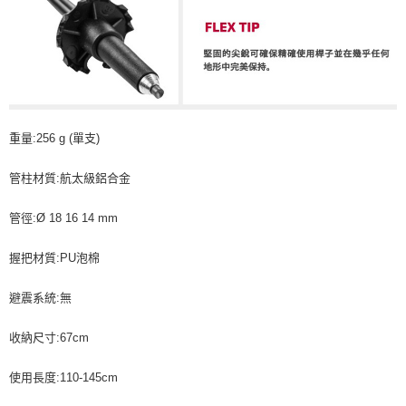
重量:256 g (單支)
管柱材質:航太級鋁合金
管徑:Ø 18 16 14 mm
握把材質:PU泡棉
避震系統:無
收納尺寸:67cm
使用長度:110-145cm