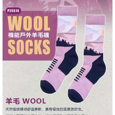
３．未成年的使用者請事先徵得法定代理人或監護人之同意方可使用
每筆NT$100，滿NT$1,000(含以上)免運費
「AFTEE先享後付」，若未經同意申辦者引起之損失，本公司不負相關責
任。
桃源戶外門市取貨
４．使用「AFTEE先享後付」時，將依據個別帳號之用戶狀況，依本公司即
每筆NT$100，滿NT$1,000(含以上)免運費
時審查核予不同之上限額度；若仍有額度不足之情形，本公司將視審查結果
請求用戶進行身份認證。
宅配
５．嚴禁一人註冊多個帳號或使用他人資訊註冊。若發現惡意使用之情形，
恩沛科技股份有限公司將有權停止該用戶之使用額度並採取法律行動。
每筆NT$100，滿NT$1,000(含以上)免運費