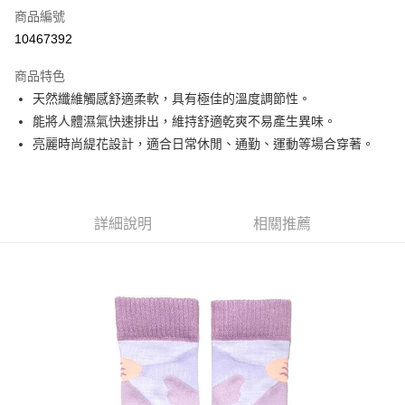
商品編號
信用卡分期付款
10467392
3 期 0 利率 每期
NT$196
21家銀行
商品特色
6 期 0 利率 每期
NT$98
21家銀行
合作金庫商業銀行
第一商業銀行
天然纖維觸感舒適柔軟，具有極佳的溫度調節性。
華南商業銀行
彰化商業銀行
合作金庫商業銀行
第一商業銀行
超商取貨付款
能將人體濕氣快速排出，維持舒適乾爽不易產生異味。
上海商業儲蓄銀行
台北富邦商業銀行
華南商業銀行
彰化商業銀行
國泰世華商業銀行
兆豐國際商業銀行
亮麗時尚緹花設計，適合日常休閒、通勤、運動等場合穿著。
LINE Pay
上海商業儲蓄銀行
台北富邦商業銀行
臺灣中小企業銀行
台中商業銀行
國泰世華商業銀行
兆豐國際商業銀行
匯豐（台灣）商業銀行
華泰商業銀行
Apple Pay
臺灣中小企業銀行
台中商業銀行
聯邦商業銀行
遠東國際商業銀行
匯豐（台灣）商業銀行
華泰商業銀行
街口支付
元大商業銀行
永豐商業銀行
詳細說明
相關推薦
聯邦商業銀行
遠東國際商業銀行
玉山商業銀行
星展（台灣）商業銀行
元大商業銀行
永豐商業銀行
悠遊付
台新國際商業銀行
中國信託商業銀行
玉山商業銀行
星展（台灣）商業銀行
台灣樂天信用卡公司
台新國際商業銀行
中國信託商業銀行
Google Pay
台灣樂天信用卡公司
全盈+PAY
AFTEE先享後付
相關說明
【關於「AFTEE先享後付」】