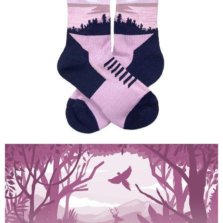
AFTEE先享後付是「在收到商品之後才付款」的支付方式。 讓您購物簡單
運送方式
便利好安心！
１．簡單：不需註冊會員、不需綁卡、不需儲值。
全家付款取貨
２．便利：只要手機號碼，簡訊認證，即可結帳。
每筆NT$60，滿NT$1,000(含以上)免運費
３．安心：先確認商品／服務後，再付款。
付款後全家取貨
【「AFTEE先享後付」結帳流程】
１．於結帳方式選擇「AFTEE先享後付」後，將跳轉至「AFTEE先享後付」
每筆NT$60，滿NT$1,000(含以上)免運費
結帳頁面，進行簡訊認證並確認金額後，即可完成結帳。
２．訂單成立數日內，您將收到繳費通知簡訊。
萊爾富取貨付款
３．收到繳費通知簡訊後14天內，點擊此簡訊中的連結，可透過四大超商／
每筆NT$60，滿NT$1,000(含以上)免運費
ATM／網路銀行／等多元方式進行付款，方視為交易完成。
※ 請注意：結帳手續完成當下不需立刻繳費，但若您需要取消訂單，請聯絡
付款後萊爾富取貨
購買商品的店家。未經商家同意取消之訂單仍視為有效，需透過AFTEE先享
後付繳納相關費用。
每筆NT$60，滿NT$1,000(含以上)免運費
※ 交易是否成功請以「AFTEE先享後付 」之結帳頁面顯示為準，若有關於
是否繳費成功／繳費後需取消欲退款等相關疑問，請聯繫「AFTEE先享後付
7-11付款取貨
客戶支援中心」
https://netprotections.freshdesk.com/support/home
每筆NT$60，滿NT$1,000(含以上)免運費
【注意事項】
１．透過由恩沛科技股份有限公司提供之「AFTEE先享後付」服務完成之交
付款後7-11取貨
易，需依本服務之必要範圍內提供個人資料，並將交易相關給付款項請求債
每筆NT$60，滿NT$1,000(含以上)免運費
權轉讓予恩沛科技股份有限公司。
２．關於個人資料處理事宜，請瀏覽以下網址：
宅配到府
https://aftee.tw/terms/#terms3