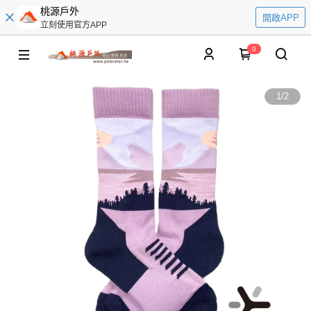
桃源戶外
開啟APP
立刻使用官方APP
0
1
/
2