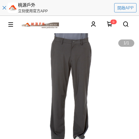
桃源戶外
開啟APP
立刻使用官方APP
0
1
/
1