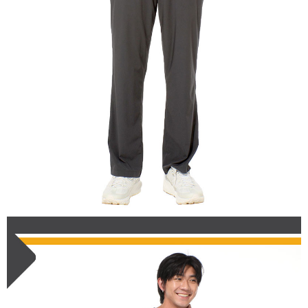
【關於「AFTEE先享後付」】
AFTEE先享後付是「在收到商品之後才付款」的支付方式。 讓您購物簡單
運送方式
便利好安心！
１．簡單：不需註冊會員、不需綁卡、不需儲值。
全家付款取貨
２．便利：只要手機號碼，簡訊認證，即可結帳。
每筆NT$60，滿NT$1,000(含以上)免運費
３．安心：先確認商品／服務後，再付款。
付款後全家取貨
【「AFTEE先享後付」結帳流程】
１．於結帳方式選擇「AFTEE先享後付」後，將跳轉至「AFTEE先享後付」
每筆NT$60，滿NT$1,000(含以上)免運費
結帳頁面，進行簡訊認證並確認金額後，即可完成結帳。
２．訂單成立數日內，您將收到繳費通知簡訊。
萊爾富取貨付款
３．收到繳費通知簡訊後14天內，點擊此簡訊中的連結，可透過四大超商／
每筆NT$60，滿NT$1,000(含以上)免運費
ATM／網路銀行／等多元方式進行付款，方視為交易完成。
※ 請注意：結帳手續完成當下不需立刻繳費，但若您需要取消訂單，請聯絡
付款後萊爾富取貨
購買商品的店家。未經商家同意取消之訂單仍視為有效，需透過AFTEE先享
後付繳納相關費用。
每筆NT$60，滿NT$1,000(含以上)免運費
※ 交易是否成功請以「AFTEE先享後付 」之結帳頁面顯示為準，若有關於
是否繳費成功／繳費後需取消欲退款等相關疑問，請聯繫「AFTEE先享後付
7-11付款取貨
客戶支援中心」
https://netprotections.freshdesk.com/support/home
每筆NT$60，滿NT$1,000(含以上)免運費
【注意事項】
１．透過由恩沛科技股份有限公司提供之「AFTEE先享後付」服務完成之交
付款後7-11取貨
易，需依本服務之必要範圍內提供個人資料，並將交易相關給付款項請求債
每筆NT$60，滿NT$1,000(含以上)免運費
權轉讓予恩沛科技股份有限公司。
２．關於個人資料處理事宜，請瀏覽以下網址：