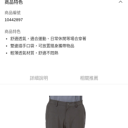
商品特色
信用卡一次付款
商品編號
信用卡分期付款
10442897
3 期 0 利率 每期
NT$660
21家銀行
商品特色
6 期 0 利率 每期
NT$330
21家銀行
合作金庫商業銀行
第一商業銀行
舒適透氣，適合運動、日常休閒等場合穿著
華南商業銀行
彰化商業銀行
合作金庫商業銀行
第一商業銀行
超商取貨付款
雙邊插手口袋，可放置隨身攜帶物品
上海商業儲蓄銀行
台北富邦商業銀行
華南商業銀行
彰化商業銀行
國泰世華商業銀行
兆豐國際商業銀行
輕薄透氣材質，舒適不悶熱
LINE Pay
上海商業儲蓄銀行
台北富邦商業銀行
臺灣中小企業銀行
台中商業銀行
國泰世華商業銀行
兆豐國際商業銀行
匯豐（台灣）商業銀行
華泰商業銀行
Apple Pay
臺灣中小企業銀行
台中商業銀行
聯邦商業銀行
遠東國際商業銀行
匯豐（台灣）商業銀行
華泰商業銀行
街口支付
元大商業銀行
永豐商業銀行
詳細說明
相關推薦
聯邦商業銀行
遠東國際商業銀行
玉山商業銀行
星展（台灣）商業銀行
元大商業銀行
永豐商業銀行
悠遊付
台新國際商業銀行
中國信託商業銀行
玉山商業銀行
星展（台灣）商業銀行
台灣樂天信用卡公司
台新國際商業銀行
中國信託商業銀行
Google Pay
台灣樂天信用卡公司
全盈+PAY
AFTEE先享後付
相關說明