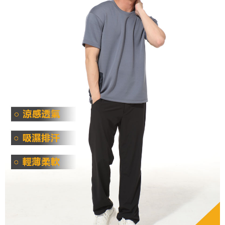
宅配到府
https://aftee.tw/terms/#terms3
３．未成年的使用者請事先徵得法定代理人或監護人之同意方可使用
每筆NT$100，滿NT$1,000(含以上)免運費
「AFTEE先享後付」，若未經同意申辦者引起之損失，本公司不負相關責
任。
桃源戶外門市取貨
４．使用「AFTEE先享後付」時，將依據個別帳號之用戶狀況，依本公司即
每筆NT$100，滿NT$1,000(含以上)免運費
時審查核予不同之上限額度；若仍有額度不足之情形，本公司將視審查結果
請求用戶進行身份認證。
宅配
５．嚴禁一人註冊多個帳號或使用他人資訊註冊。若發現惡意使用之情形，
恩沛科技股份有限公司將有權停止該用戶之使用額度並採取法律行動。
每筆NT$100，滿NT$1,000(含以上)免運費