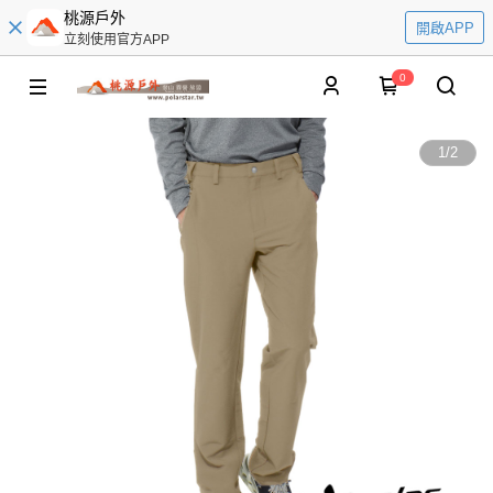
桃源戶外
開啟APP
立刻使用官方APP
0
1
/
2