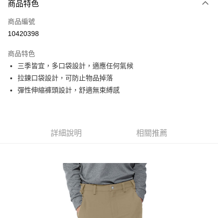
商品特色
信用卡一次付款
商品編號
信用卡分期付款
10420398
3 期 0 利率 每期
NT$560
21家銀行
商品特色
6 期 0 利率 每期
NT$280
21家銀行
合作金庫商業銀行
第一商業銀行
三季皆宜，多口袋設計，適應任何氣候
華南商業銀行
彰化商業銀行
合作金庫商業銀行
第一商業銀行
超商取貨付款
拉鍊口袋設計，可防止物品掉落
上海商業儲蓄銀行
台北富邦商業銀行
華南商業銀行
彰化商業銀行
國泰世華商業銀行
兆豐國際商業銀行
彈性伸縮褲頭設計，舒適無束縛感
LINE Pay
上海商業儲蓄銀行
台北富邦商業銀行
臺灣中小企業銀行
台中商業銀行
國泰世華商業銀行
兆豐國際商業銀行
匯豐（台灣）商業銀行
華泰商業銀行
Apple Pay
臺灣中小企業銀行
台中商業銀行
聯邦商業銀行
遠東國際商業銀行
匯豐（台灣）商業銀行
華泰商業銀行
街口支付
元大商業銀行
永豐商業銀行
詳細說明
相關推薦
聯邦商業銀行
遠東國際商業銀行
玉山商業銀行
星展（台灣）商業銀行
元大商業銀行
永豐商業銀行
悠遊付
台新國際商業銀行
中國信託商業銀行
玉山商業銀行
星展（台灣）商業銀行
台灣樂天信用卡公司
台新國際商業銀行
中國信託商業銀行
Google Pay
台灣樂天信用卡公司
全盈+PAY
AFTEE先享後付
相關說明