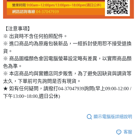
【注意事項】
※ 出貨時不含任何拍照配件。
※ 進口商品均為原廠包裝新品，一經拆封使用恕不接受退換
貨。
※ 商品圖檔顏色會因電腦螢幕設定略有差異，以實際商品顏
色為準。
※ 本店商品均與實體店同步販售，為了避免因缺貨與調貨等
太久，下單前可先詢問是否有現貨。
★ 如有任何疑問，請撥打04-37047939詢問(早上09:00-12:00 /
下午13:00~18:00,週日公休)
顯示電腦版詳細說明
客服