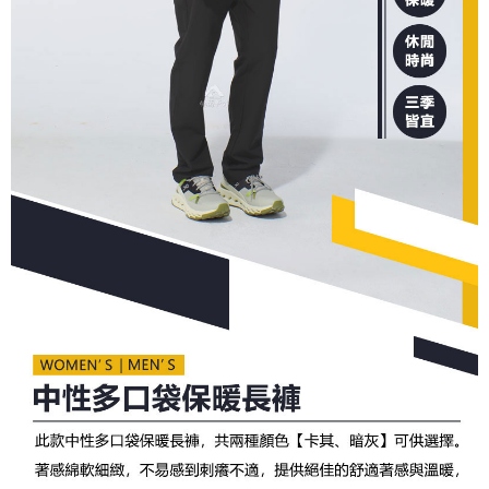
宅配到府
https://aftee.tw/terms/#terms3
３．未成年的使用者請事先徵得法定代理人或監護人之同意方可使用
每筆NT$100，滿NT$1,000(含以上)免運費
「AFTEE先享後付」，若未經同意申辦者引起之損失，本公司不負相關責
任。
桃源戶外門市取貨
４．使用「AFTEE先享後付」時，將依據個別帳號之用戶狀況，依本公司即
每筆NT$100，滿NT$1,000(含以上)免運費
時審查核予不同之上限額度；若仍有額度不足之情形，本公司將視審查結果
請求用戶進行身份認證。
宅配
５．嚴禁一人註冊多個帳號或使用他人資訊註冊。若發現惡意使用之情形，
恩沛科技股份有限公司將有權停止該用戶之使用額度並採取法律行動。
每筆NT$100，滿NT$1,000(含以上)免運費