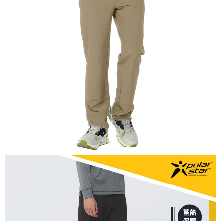
【關於「AFTEE先享後付」】
AFTEE先享後付是「在收到商品之後才付款」的支付方式。 讓您購物簡單
運送方式
便利好安心！
１．簡單：不需註冊會員、不需綁卡、不需儲值。
全家付款取貨
２．便利：只要手機號碼，簡訊認證，即可結帳。
每筆NT$60，滿NT$1,000(含以上)免運費
３．安心：先確認商品／服務後，再付款。
付款後全家取貨
【「AFTEE先享後付」結帳流程】
１．於結帳方式選擇「AFTEE先享後付」後，將跳轉至「AFTEE先享後付」
每筆NT$60，滿NT$1,000(含以上)免運費
結帳頁面，進行簡訊認證並確認金額後，即可完成結帳。
２．訂單成立數日內，您將收到繳費通知簡訊。
萊爾富取貨付款
３．收到繳費通知簡訊後14天內，點擊此簡訊中的連結，可透過四大超商／
每筆NT$60，滿NT$1,000(含以上)免運費
ATM／網路銀行／等多元方式進行付款，方視為交易完成。
※ 請注意：結帳手續完成當下不需立刻繳費，但若您需要取消訂單，請聯絡
付款後萊爾富取貨
購買商品的店家。未經商家同意取消之訂單仍視為有效，需透過AFTEE先享
後付繳納相關費用。
每筆NT$60，滿NT$1,000(含以上)免運費
※ 交易是否成功請以「AFTEE先享後付 」之結帳頁面顯示為準，若有關於
是否繳費成功／繳費後需取消欲退款等相關疑問，請聯繫「AFTEE先享後付
7-11付款取貨
客戶支援中心」
https://netprotections.freshdesk.com/support/home
每筆NT$60，滿NT$1,000(含以上)免運費
【注意事項】
１．透過由恩沛科技股份有限公司提供之「AFTEE先享後付」服務完成之交
付款後7-11取貨
易，需依本服務之必要範圍內提供個人資料，並將交易相關給付款項請求債
每筆NT$60，滿NT$1,000(含以上)免運費
權轉讓予恩沛科技股份有限公司。
２．關於個人資料處理事宜，請瀏覽以下網址：