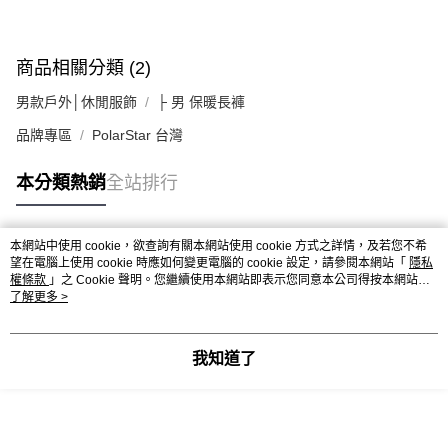
商品相關分類 (2)
男款戶外│休閒服飾
├ 男 保暖長褲
品牌專區
PolarStar 台灣
本分類熱銷
全站排行
本網站中使用 cookie，欲查詢有關本網站使用 cookie 方式之詳情，及若您不希
熱門標籤
望在電腦上使用 cookie 時應如何變更電腦的 cookie 設定，請參閱本網站「
隱私
權條款
」之 Cookie 聲明。您繼續使用本網站即表示您同意本公司得按本網站使
用條款之 Cookie 聲明使用 cookie。
了解更多 >
我知道了